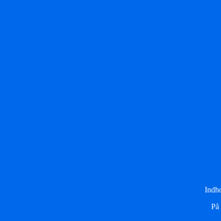
Indho
På 