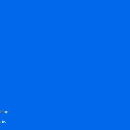
sikon.
rie.