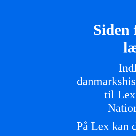
Siden 
l
Ind
danmarkshist
til Le
Natio
På Lex kan d