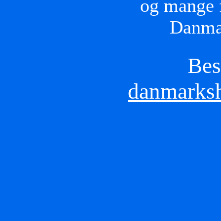
og mange f
Danmar
Bes
danmarksh