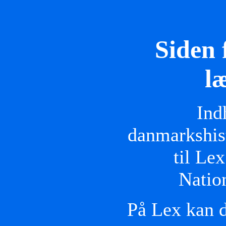
Siden 
l
Ind
danmarkshist
til Le
Natio
På Lex kan d