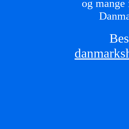
og mange f
Danmar
Bes
danmarksh