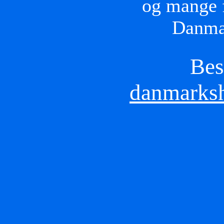
og mange f
Danmar
Bes
danmarksh