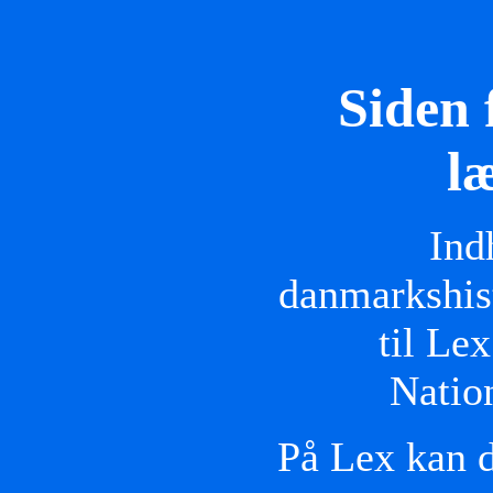
Siden 
l
Ind
danmarkshist
til Le
Natio
På Lex kan d