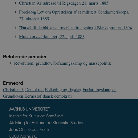
Christian 9.s adresse til Rigsdagen 21. marts 1885
Navn
Udbyder / Domæne
Udløb
Foreløbig Lov om Oprettelsen af et militært Gendarmerikorps,
be_typo_user
Session
TYPO3 Association
27. oktober 1885
.danmarkshistorien.dk
"Farvel til de blå gendarmer" satiretegning i Blæksprutten, 1894
Mundkurvscirkulæret, 22. april 1885
Relaterede perioder
sp_t
1 år
Spotify Inc.
Revolution, grundlov, forfatningskamp og massepolitik
.spotify.com
Emneord
Christian 9.
Demokrati
Folketing og rigsdag
Forfatningskampen
Grundloven
Kernestof dansk demokrati
sp_landing
1 dag
Spotify Inc.
.spotify.com
AARHUS UNIVERSITET
Institut for Kultur og Samfund
Afdeling for Historie og Klassiske Studier
Jens Chr. Skous Vej 5
8000 Aarhus C