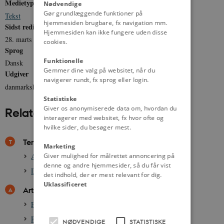
Medietype
Nødvendige
Gør grundlæggende funktioner på
Tekst
hjemmesiden brugbare, fx navigation mm.
Sidst redigeret
Hjemmesiden kan ikke fungere uden disse
28. marts 2012
cookies.
Sprog
Funktionelle
Dansk
Gemmer dine valg på websitet, når du
Udgiver
navigerer rundt, fx sprog eller login.
danmarkshistorien.dk
Statistiske
Giver os anonymiserede data om, hvordan du
Relateret indhold
interagerer med websitet, fx hvor ofte og
hvilke sider, du besøger mest.
Temaer
Marketing
Giver mulighed for målrettet annoncering på
Attentatet på Estrup i 1885
denne og andre hjemmesider, så du får vist
Det danske demokrati, efter 1849
det indhold, der er mest relevant for dig.
Uklassificeret
Artikler
Forfatningskampen 1866-1901
Provisorieårene 1885-1894
NØDVENDIGE
STATISTISKE