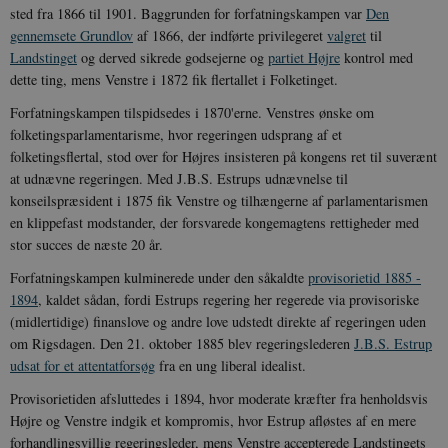
sted fra 1866 til 1901. Baggrunden for forfatningskampen var
Den
gennemsete Grundlov
af 1866, der indførte privilegeret
valgret
til
Landstinget
og derved sikrede godsejerne og
partiet Højre
kontrol med
dette ting, mens Venstre i 1872 fik flertallet i Folketinget.
Forfatningskampen tilspidsedes i 1870'erne. Venstres ønske om
folketingsparlamentarisme, hvor regeringen udsprang af et
folketingsflertal, stod over for Højres insisteren på kongens ret til suverænt
at udnævne regeringen. Med J.B.S. Estrups udnævnelse til
konseilspræsident i 1875 fik Venstre og tilhængerne af parlamentarismen
en klippefast modstander, der forsvarede kongemagtens rettigheder med
stor succes de næste 20 år.
Forfatningskampen kulminerede under den såkaldte
provisorietid 1885 -
1894
, kaldet sådan, fordi Estrups regering her regerede via provisoriske
(midlertidige) finanslove og andre love udstedt direkte af regeringen uden
om Rigsdagen. Den 21. oktober 1885 blev regeringslederen
J.B.S. Estrup
udsat for et attentatforsøg
fra en ung liberal idealist.
Provisorietiden afsluttedes i 1894, hvor moderate kræfter fra henholdsvis
Højre og Venstre indgik et kompromis, hvor Estrup afløstes af en mere
forhandlingsvillig regeringsleder, mens Venstre accepterede Landstingets