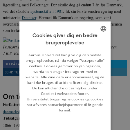
ligestilling med Folketinget. Der skulle dog gå endnu 7 år, før Danmark,
ved det såkaldte
systemskifte i 1901
, fik sin første venstreregering med
ministeriet
Deuntzer
. Hermed fik Danmark en regering, som var i
overensstemmelse med flertallet i Folketinget, selvom parlamentarismen
som forfatningsprincip først blev indskrevet i Grundloven i 1953.
Cookies giver dig en bedre
brugeroplevelse
ENGLISH
Postkort fra provisorieårene 1885-1894 der hylder regeringslederen
J.B.S. Estrup.
Fra:
Det Kgl. Bibliotek
DANISH
Aarhus Universitet kan give dig den bedste
brugeroplevelse, når du vælger ”Accepter alle”
DEL PÅ FACEBOOK
DEL PÅ TWITTER
cookies. Cookies gemmer oplysninger om,
hvordan en bruger interagerer med et
SEND TIL EN VEN
UDSKRIV
website. Alle dine data er anonymiseret, og de
kan ikke bruges til at identificere dig direkte.
Du kan altid ændre dit samtykke under
Cookies i webstedets footer.
Om temaet
Universitetet bruger egne cookies og cookies
Forfatter(e)
sat af vores samarbejdspartnere til følgende
formål:
danmarkshistorien.dk
Tidsafgrænsning
1866 -1901