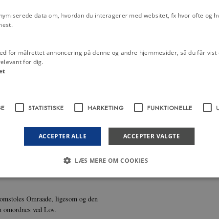
e ere ansvarlige for Regjeringens
nymiserede data om, hvordan du interagerer med websitet, fx hvor ofte og hvi
mest.
Antal og Forretningernes Fordeling
ed for målrettet annoncering på denne og andre hjemmesider, så du får vist 
elevant for dig.
eslutninger giver disse Gyldighed,
et
GE
STATISTISKE
MARKETING
FUNKTIONELLE
r deres Embedsførelse. De dømmes af
ACCEPTER ALLE
ACCEPTER VALGTE
te Sager ordnes ved Lov.
inistrenes Ansvarlighed.
LÆS MERE OM COOKIES
er, som findes særdeles farlige,
Nødvendige
Statistiske
Marketing
Funktionelle
Uklassificerede
Domstoles Omraade, ligesom og den
n omordnes ved Lov.
 med at gøre hjemmesiden brugbar ved at aktivere nogle grundlæggende funktioner 