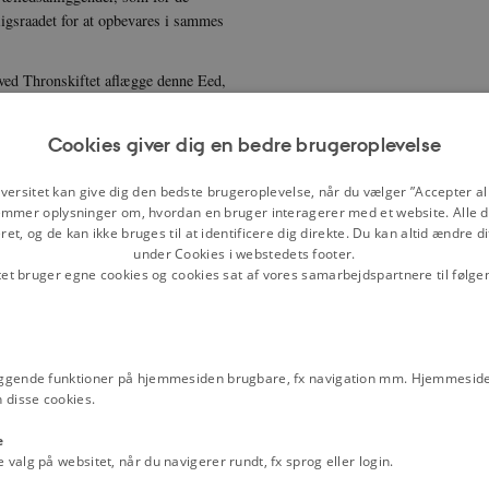
Rigsraadet for at opbevares i sammes
ved Thronskiftet aflægge denne Eed,
nderledes ved Lov bestemmes.
 Umyndighed, Sygdom eller
Cookies giver dig en bedre brugeroplevelse
versitet kan give dig den bedste brugeroplevelse, når du vælger ”Accepter all
 fastsættes tillige, hvilke Slotte
mmer oplysninger om, hvordan en bruger interagerer med et website. Alle d
et, og de kan ikke bruges til at identificere dig direkte. Du kan altid ændre d
under Cookies i webstedets footer.
tet bruger egne cookies og cookies sat af vores samarbejdspartnere til følge
 ved Lov. Apanagerne kunne ikke
ggende funktioner på hjemmesiden brugbare, fx navigation mm. Hjemmeside
 disse cookies.
e
alg på websitet, når du navigerer rundt, fx sprog eller login.
este Myndighed over Monarchiets