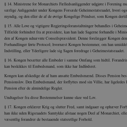
Hjemmesiden kan ikke funge
§ 14. Ministrene for Monarchiets Fælledsanliggender udgjøre i Forening m
særlige Anliggender under Kongens Forsæde Geheimestatsraadet, hvori ogsa
Navn
U
myndig, og den eller de af de øvrige Konge­lige Prindser, som Kongen derti
be_typo_user
TY
.d
§ 15. Alle Love og vigtigere Regjeringsforanstaltninger be­handles i Geheim
Tilfælde for­hindret fra at præsidere, kan han lade Sagerne forhandle i Mini­
sp_t
Sp
den af Kongen udnævnte Con­seilspræsident. Denne forelægger Kongen den a
.s
Forhandlinger førte Protocol; hvornæst Kongen bestem­mer, om han umiddel
sp_landing
Sp
Indstilling, eller Yderligere lade sig Sagen foredrage i Geheimestatsraadet.
.s
§ 16. Kongen besætter alle Embeder i samme Omfang som hidtil. Forandrin
JSESSIONID
Or
.n
kan beskikkes til Embedsmand, som ikke har Indfødsret.
Kongen kan afskedige de af ham ansatte Embedsmænd. Disses Pension be
CookieScriptConsent
Co
da
Pensionslov. Den Embedsmand, der forflyttes mod sin Villie, har ligeledes 
Pension efter de almindelige Regler.
XSRF-TOKEN
da
Undtagelser fra disse Bestemmelser kunne skee ved Lov.
__cf_bm
Cl
§ 17. Kongen erklærer Krig og slutter Fred, samt indgaaer og ophæver For
.v
han ikke uden Rigsraadets Samtykke afstaae nogen Deel af Monarchiet, elle
væsentlig forandrer de bestaaende statsretlige Forhold.