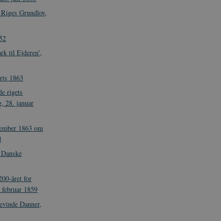
 Riges Grundlov,
852
k til Ejderen',
rts 1863
e rigets
, 28. januar
cember 1863 om
d
 Danske
200-året for
 februar 1859
revinde Danner,