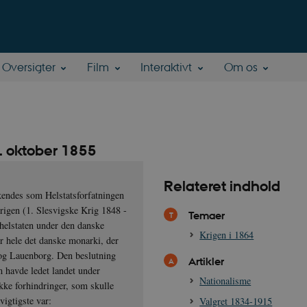
Oversigter
Film
Interaktivt
Om os
2. oktober 1855
Relateret indhold
kendes som Helstatsforfatningen
krigen (1. Slesvigske Krig 1848 -
Temaer
helstaten under den danske
Krigen i 1864
or hele det danske monarki, der
og Lauenborg. Den beslutning
Artikler
m havde ledet landet under
Nationalisme
ække forhindringer, som skulle
vigtigste var:
Valgret 1834-1915