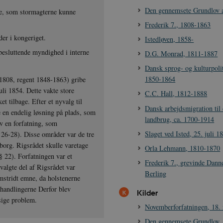
Den gennemsete Grundlov a
de, som stormagterne kunne
Frederik 7., 1808-1863
er i kongeriget.
Istedløven, 1858-
esluttende myndighed i interne
D.G. Monrad, 1811-1887
Dansk sprog- og kulturpolit
1850-1864
t 1808, regent 1848-1863) gribe
uli 1854. Dette vakte store
C.C. Hall, 1812-1888
t tilbage. Efter et nyvalg til
Dansk arbejdsmigration til 
e en endelig løsning på plads, som
landbrug, ca. 1700-1914
v en forfatning, som
Slaget ved Isted, 25. juli 1
 26-28). Disse områder var de tre
borg. Rigsrådet skulle varetage
Orla Lehmann, 1810-1870
(§ 22). Forfatningen var et
Frederik 7., grevinde Dann
evalgte del af Rigsrådet var
Berling
omstridt emne, da holstenerne
orhandlingerne Derfor blev
Kilder
sige problem.
Novemberforfatningen, 18.
Den gennemsete Grundlov, 