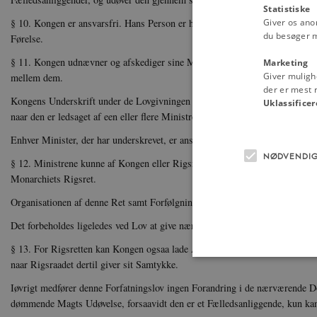
Statistiske
§ 10. Kongen er ansvarsfri. Hans Person er hellig og ukrænke­lig. Ministren
Giver os ano
du besøger 
Førelse.
§ 11.
Kongen udnævner og afskediger sine Ministre. Han be­stemmer deres 
Marketing
Giver muligh
mellem dem.
der er mest r
Kongens Underskrift under de Lovgivningen og Regjeringen vedkommende B
Uklassificer
naar den er ledsaget af een eller flere Ministres Underskrift.
Enhver Minister, der har underskrevet, er ansvarlig for Beslut­ningen.
NØDVENDI
§ 12. Ministrene kunne af Kongen eller Rigsraadet sættes under Tiltale fo
Monarchiets Rigsret.
Organisationen af denne Ret samt Forfølgningsmaaden for de ved den anlag
Det forbeholdes ligeledes ved Lov at give nærmere Forskrifter angaaende M
§ 13. For Rigsretten kan Kongen ogsaa lade Andre tiltale for Statsforbrydels
naar Rigsraadet dertil giver sit Samtykke.
Iøvrigt medfører denne Forfatningslov ingen Forandring i de nærværende 
dømmende Magts Udøvelse, forsaavidt den er et Fælledsanliggende, kun ka
Nødvendige cookies hjælper