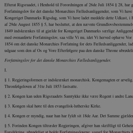
Efterat Rigsraadet, i Hen­hold til Forordningen af 26de Juli 1854 § 28, har g
Forfatningslov for det danske Monarchies Fælledsanliggender, som Vi have 
Kongeriget Danmarks Rigsdag, som Vi have ladet meddele dette Udkast, i
af 29de August 1855 § 5, har besluttet, at den nævnte Grundlovsbestemmels
1849 indskrænkes til at gjælde for Konge­riget Danmarks særlige Anliggende
med ovenanførte Forfatningslov, saa ville Vi nu, idet Vi herved ophæve Vor 
1854 om det dan­ske Monarchies Forfatning for dets Fælledsanliggender, la
udgaae som den af Os og Vore Efter­følgere paa den danske Throne ubrødeli
Forfatningslov for det danske Monarchies Fælledsanliggender.
I.
§ 1. Regjeringsformen er indskrænket monarchisk. Kongemag­ten er arvelig.
Thronfølgeloven af 31te Juli 1853 fastsatte.
§ 2. Kongen kan uden Rigsraadets Samtykke ikke være Regent i andre Lan
§ 3. Kongen skal høre til den evangelisk-lutherske Kirke.
§ 4. Kongen er myndig, naar han har fyldt sit 18de Aar. Det Samme gjælde
§ 5. Forinden Kongen tiltræder Regjeringen, afgiver han skrift­ligt til Gehe
Forsikkring, ubrødeligt at holde Forfatningslovene, saavel for Monarchiets 