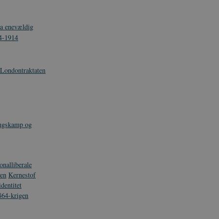
fra enevældig
14-1914
Londontraktaten
ingskamp og
onalliberale
ven
Kernestof
dentitet
864-krigen