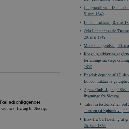
Junigrundloven ǀ Danmarks
5. juni 1849
Londontraktaten, 8. maj 1
Orla Lehmanns tale 'Danmar
28. maj 1842
Martskundgørelsen, 30. ma
Kongelig erklæring angåend
forfatningsmæssige ordning
1852
Engelsk depeche af 17. de
Londontraktatens gyldighe
Agnes Gads dagbog 1864 -
flygtninge fra Slesvig
 Fælledsanliggender .
Taler fra festbanketten ved 
Gothers, Hertug til Slesvig,
stormen på København, 11.
Brev fra Carl Berling til g
26. juni 1863