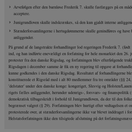
Arvefølgen efter den barnløse Frederik 7. skulle fastlægges på en må
acceptere.
Junigrundloven skulle indskrænkes, så den kun gjaldt interne anliggend
Stænderforsamlingerne i hertugdømmerne skulle genindføres og have b
anliggender.
På grund af de langstrakte forhandlinger lod regeringen Frederik 7. (fød
ind, og han indførte enevældigt en forfatning for hele monarkiet den 26. j
protester fra den danske Rigsdag, og forfatningen blev efterfølgende trukke
Rigsdagen i december samme år fik en ny regering til opgave at forhandl
kunne godkendes i den danske Rigsdag. Resultatet af forhandlingerne ble
konstituerede et Rigsråd med i alt 80 medlemmer fra tre områder (§§ 24,
'delstater' under den danske konge: kongeriget, Slesvig og Holsten/Lauen
rigets fælles anliggender, herunder udenrigs-, forsvars- og finanspolitik 
demokratisk tilbageskridt i forhold til Junigrundloven, da der til den folk
begrænset valgret (§ 29). Forfatningen blev hurtigt efter vedtagelsen et 
protesterede over, at stænderforsamlingerne ikke var blevet inddraget i f
Helstatsforfatningen ikke den tilsigtede afslutning på det forfatningsmæs