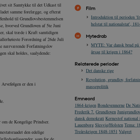
ivet sit Samtykke til det Udkast til
Film
ladet samme forelægge, og efterat
Introduktion til perioden '
 Henhold til Grundlovsbestemmelsen
helstat til nationalstat', 18
e, hvorved Grundloven af 5te Juni
r, skal træde i Kraft samtidigen
Mytedrab
allerhøieste Forordning af 26de Juli
MYTE: Var dansk brud på 
de nær­værende Forfatningslov
årsag til krigen i 1864?
gen skal holdes, saalydende:
Relaterede perioder
Det danske rige
Revolution, grundlov, forfatn
 Arvefølgen er den i
massepolitik
Emneord
de.
1864-krigen
Bondevennerne
De Nati
Frederik 7.
Grundloven
Junigrundlo
dansk demokrati
Kernestof national i
r om de Kongelige Prindser.
Lauenborg
Slesvig/Holsten
Tema: 1
Treårskrigen 1848-1851
Valgret
imestatsraadet den edelige
Fælledsanliggen­der, som for de