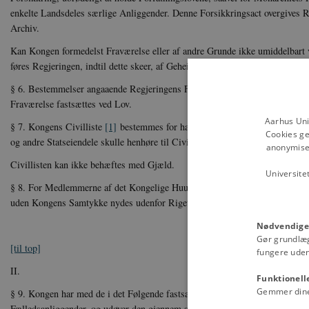
enkelte Landsdeles særlige Anliggender. Denne For­sikkringsact overgives 
Archiv.
Kan Kongen formedelst Fraværelse eller af andre Grunde ikke umiddelbart 
føres Regjeringen, indtil dette skeer, af Geheimestatsraadet, medmindre a
§ 6. Bestemmelser angaaende Regjeringens Førelse i Tilfælde af Kongens
Fraværelse fastsættes ved Lov.
Aarhus Uni
§ 7. Kongens Civilliste
[1]
bestemmes for hans Regjeringstid ved Lov. Derved
Cookies ge
og andre Statseiendele skulle henhøre til Civillisten.
anonymiser
Civillisten kan ikke behæftes med Gjæld.
Universite
§ 8. For Medlemmerne af det Kongelige Huus kan der bestem­mes Apanager
uden Kongens Samtykke nydes udenfor Riget.
Nødvendige
Gør grundlæ
[til top]
fungere uden
II.
Funktionell
Gemmer dine v
§ 9. Kongen har med de i det Følgende fastsatte Indskrænk­ninger den høi
Fælledsanliggen­der, og udøver den gjennem sine Ministre.