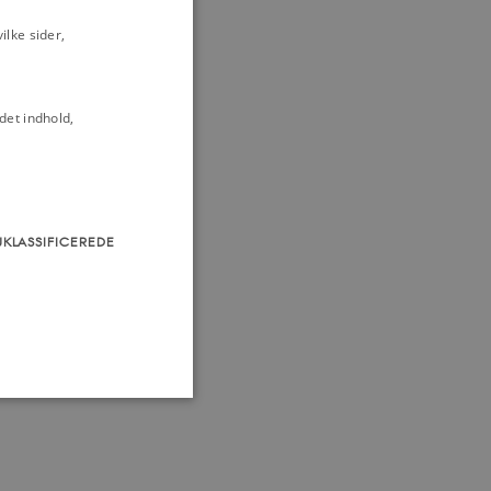
lke sider,
det indhold,
UKLASSIFICEREDE
som navigation mm.