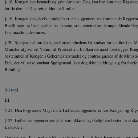
§ 18. Kongen kan benaade og give Amnesti. Dog kan han kun med Rigsraa
Navn
Navn
Ud
Navn
for de dem af Rigsretten idømte Straffe.
D
cf_clearance
_cfuvid
Navn
Udbyde
VISITOR_INFO1_LIVE
Go
§ 19. Kongen kan, deels umiddelbart deels gjennem vedkommende Regjeri
VISITOR_PRIVACY_METAD
.y
nmstat
Siteim
Bevillinger og Undtagelser fra Lovene, som enten efter de nugjældende Regl
.danmar
Lov maatte indrømmes.
NID
Go
.g
CloudFront-
.h5p.c
§ 20. Spørgsmaal om Øvrighedsmyndighedens Grændser for­handles i en Min
Key-Pair-Id
Minister afgiver sit Votum til Protocollen, hvilken dernæst forelægges Kon
YSC
Go
_gid
Google
bestemmes af Kongen i Geheimestatsraadet og contrasigneres af de Ministr
.y
.danmar
Den, der vil reise saadant Spørgsmaal, kan dog ikke unddrage sig fra fore
Befaling.
h5pcomsession
danmark
CloudFront-
.h5p.c
Signature
[til top]
vuid
Vimeo.
III.
.vimeo
§ 21. Den lovgivende Magt i alle Fælledsanliggender er hos Kongen og Rigs
CloudFront-
.h5p.c
Region
§ 22. Fælledsanliggender ere alle, som
ikke udtrykkeligt ere bestemte at sku
CloudFront-
.h5p.c
Landsdele.
Policy
Opstaaer der Tvist mellem Rigsraadet og en Landsdeels Repræ­sentation om,
_ga_7J1SYH77RJ
.danmar