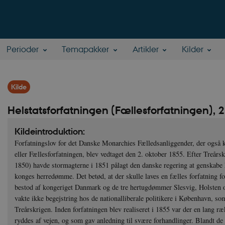
Perioder
Temapakker
Artikler
Kilder
Kilde
Helstatsforfatningen (Fællesforfatningen), 
Kildeintroduktion:
Forfatningslov for det Danske Monarchies Fælledsanliggender, der også 
eller Fællesforfatningen, blev vedtaget den 2. oktober 1855. Efter Treårs
1850) havde stormagterne i 1851 pålagt den danske regering at genskabe 
konges herredømme. Det betød, at der skulle laves en fælles forfatning f
bestod af kongeriget Danmark og de tre hertugdømmer Slesvig, Holsten 
vakte ikke begejstring hos de nationalliberale politikere i København, so
Treårskrigen. Inden forfatningen blev realiseret i 1855 var der en lang r
ryddes af vejen, og som gav anledning til svære forhandlinger. Blandt de 