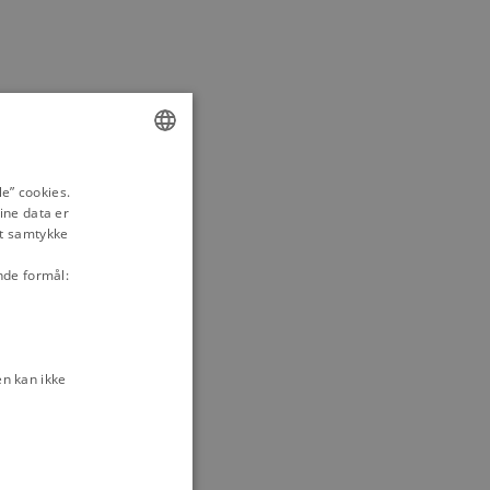
ENGLISH
e” cookies.
ine data er
DANISH
it samtykke
nde formål:
n kan ikke