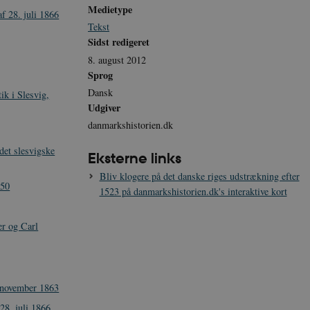
Medietype
f 28. juli 1866
Tekst
Sidst redigeret
8. august 2012
Sprog
Dansk
ik i Slesvig,
Udgiver
danmarkshistorien.dk
det slesvigske
Eksterne links
Bliv klogere på det danske riges udstrækning efter
850
1523 på danmarkshistorien.dk's interaktive kort
er og Carl
 november 1863
28. juli 1866