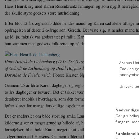
Hans Henrik sig med Karen Rosenkrantz Irminger, og som nygift herregårds
der skulle styre godsets store husholdning.
Efter blot 12 års ægteskab døde hendes mand, og Karen sad alene tilbage me
opdragelsen af deres 2½-årige søn, Gerdth. Det viste sig, at hendes mand hav
gæld, ja, faktisk var godset tæt på fallit. Karen må have haft en sjælden vi
hun sammen med godsets folk rettet op på den skrantende økonomi. Hun gift
Hans Henrik de Lichtenberg (1737-1777) og Karen Rosenkrantz de Lichten
Aarhus Uni
af Gehrdt de Lichtenberg og Bodil Hofgaard og datter af generalløjtnant C
Cookies ge
anonymiser
Dorothea de Friedenreich.
Fotos: Kirsten Nijkamp.
Gennem 25 år førte Karen dagbøger og regnskaber over indtægter og udgifter,
Universite
to års dagbøger er bevaret. Det er takket være disse kilder, at vi i dag kan
detaljeret indblik i hverdagen, som den formede sig på en dansk herregård i 
løfter sløret for mange forskellige aspekter af hendes liv, både til hverdag og
Nødvendige
Der er indførsler om både stort og småt. Landbrugsdrift og studehandel va
Gør grundlæ
fungere uden
kilderne giver et meget grundigt billede af, hvordan hun og forpagteren drev
fornøjelser, bl.a. holdt Karen meget af at spille kort og rejse på besøg hos fa
Funktionell
svigermoderen i Horsens. Gennem kilderne får vi desuden kendskab til, hva