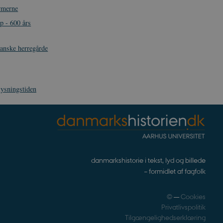
rmerne
som navigation mm.
 - 600 års
TYPO3, og bruges til at
danske herregårde
kend-bruger er logget ind i
ntegrerede Spotify-plugin.
rs af websteder.
lysningstiden
ntegrerede Spotify-plugin.
rs af websteder.
gt af websteder skrevet i
nonym brugersession af
enesten til at huske
t er nødvendigt, at
danmarkshistorie i tekst, lyd og billede
rrekt.
– formidlet af fagfolk
webstedsikkerhed til at
websteder.
©
—
Cookies
ennesker og bots. Dette er
e rapporter om brugen af
Privatlivspolitik
Tilgængelighedserklæring