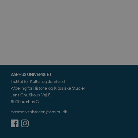
Nødvendige cookies hjælper
Hjemmesiden kan ikke funge
Navn
U
be_typo_user
TY
.d
sp_t
Sp
.s
sp_landing
Sp
.s
JSESSIONID
AARHUS UNIVERSITET
Or
.n
Institut for Kultur og Samfund
Afdeling for Historie og Klassiske Studier
CookieScriptConsent
Co
Jens Chr. Skous Vej 5
da
8000 Aarhus C
XSRF-TOKEN
da
danmarkshistorien@cas.au.dk
__cf_bm
Cl
.v