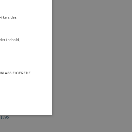
lke sider,
i Danmark 1733-
60
det indhold,
erregården
UKLASSIFICEREDE
Bidstrup 1790
april, juni og
6. juli 1771
økken i
, 1795