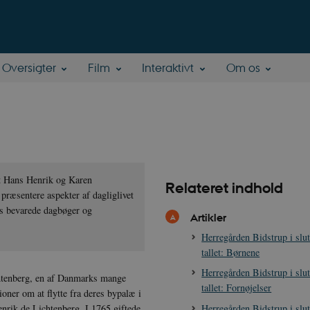
Oversigter
Film
Interaktivt
Om os
et Hans Henrik og Karen
Relateret indhold
 præsentere aspekter af dagliglivet
s bevarede dagbøger og
Artikler
Herregården Bidstrup i slu
tallet: Børnene
Herregården Bidstrup i slu
chtenberg, en af Danmarks mange
tallet: Fornøjelser
oner om at flytte fra deres bypalæ i
Herregården Bidstrup i slu
enrik de Lichtenberg. I 1765 giftede