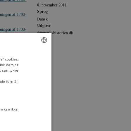
8. november 2011
Sprog
tningen af 1700-
Dansk
Udgiver
tningen af 1700-
danmarkshistorien.dk
tningen af 1700-
ENGLISH
tningen af 1700-
e” cookies.
ine data er
DANISH
it samtykke
nde formål:
n kan ikke
 af 1700-tallet