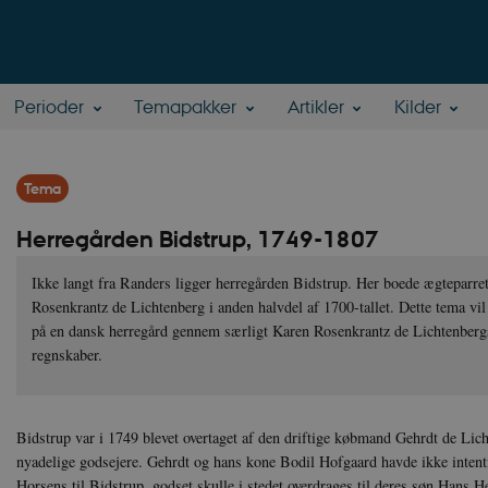
Perioder
Temapakker
Artikler
Kilder
Tema
Herregården Bidstrup, 1749-1807
Ikke langt fra Randers ligger herregården Bidstrup. Her boede ægteparr
Rosenkrantz de Lichtenberg i anden halvdel af 1700-tallet. Dette tema vil
på en dansk herregård gennem særligt Karen Rosenkrantz de Lichtenberg
regnskaber.
Bidstrup var i 1749 blevet overtaget af den driftige købmand Gehrdt de Li
nyadelige godsejere. Gehrdt og hans kone Bodil Hofgaard havde ikke intenti
Horsens til Bidstrup, godset skulle i stedet overdrages til deres søn Hans H