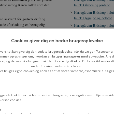
tallet: Gården og jordene
frue indtog Karen rollen som den,
Herregården Bidstrup i slu
tallet: Hygiejne og helbred
d ansvaret for godsets drift og
de efterladt sig en betragtelig
Herregården Bidstrup i slu
ljestyrke, for som ganske ung enke fik
tallet: Mad og drikke
ede sig aldrig igen.
Herregården Bidstrup i slu
Cookies giver dig en bedre brugeroplevelse
tallet: Mode og klæder
berg (1739-1807). Henholdsvis søn
Herregården Bidstrup i slu
versitet kan give dig den bedste brugeroplevelse, når du vælger ”Accepter all
arl Gotthilf Irminger og Mette
mmer oplysninger om, hvordan en bruger interagerer med et website. Alle d
tallet: Tjenestefolkene
et, og de kan ikke bruges til at identificere dig direkte. Du kan altid ændre d
Fæstevæsen
under Cookies i webstedets footer.
 heraf er i alt 16 års regnskaber og
tet bruger egne cookies og cookies sat af vores samarbejdspartnere til følge
Fæster
 komme helt tæt på Karen og få et
Hoveri
slutningen af 1700-tallet. Kilderne
Landgilde
 fest.
Ager i vangebrugssystemet
r afgørende for godsets økonomi, og
ggende funktioner på hjemmesiden brugbare, fx navigation mm. Hjemmeside
 disse cookies.
 godset. Der var dog også tid til
Vangebrug
milie og venner, særligt til
Landboreformer i slutningen
e
d der blev spist og drukket på