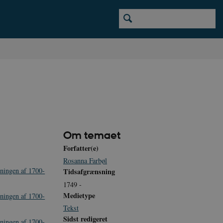
Om temaet
Forfatter(e)
Rosanna Farbøl
tningen af 1700-
Tidsafgrænsning
1749 -
Medietype
tningen af 1700-
Tekst
Sidst redigeret
tningen af 1700-