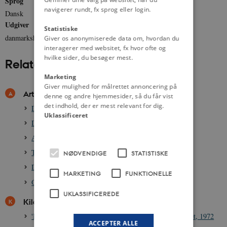
Sprog
navigerer rundt, fx sprog eller login.
Dansk
Udgiver
Statistiske
danmarkshistorien.dk
Giver os anonymiserede data om, hvordan du
interagerer med websitet, fx hvor ofte og
hvilke sider, du besøger mest.
Relateret indhold
Marketing
Giver mulighed for målrettet annoncering på
Artikler
denne og andre hjemmesider, så du får vist
det indhold, der er mest relevant for dig.
Danmark i FN, 1945-1965
Uklassificeret
De nye kulturstrømninger i efterkrigstiden, 1945-1965
Amerikanisering efter 1945
Teenagere i efterkrigstiden: Mode og identitet
NØDVENDIGE
STATISTISKE
Danmark og europæisk integration før 1973
MARKETING
FUNKTIONELLE
Opbruddet i det parlamentariske landskab i 1970'erne
UKLASSIFICEREDE
Kilder
'Kildeskatten løber løbsk', pamflet fra Fremskridtspartiet, 1972
ACCEPTER ALLE