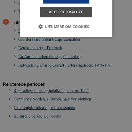
Ungdomsforbrug anno 1957
Vejen Frem - Socialdemokratiets partiprogram 1961
ACCEPTER VALGTE
Film
LÆS MERE OM COOKIES
Danmark i FN
Civilforsvaret i den tidlige atomalder
Den kolde krig i Danmark
Nødvendige
Statistiske
Marketing
Da Aarhus forberedte sig på atomkrig
Funktionelle
Uklassificerede
Indvandring af arbejdskraft i efterkrigstiden, 1945-1973
Nødvendige cookies hjælper med at gøre
hjemmesiden brugbar ved at aktivere nogle
grundlæggende funktioner som navigation mm.
Hjemmesiden kan ikke fungerer uden disse
Relaterede perioder
cookies.
Rigsfællesskabet og befolkningen efter 1945
Navn
Udbyder / Domæne
Udløb
Danmark i Norden, i Europa og i Vestblokken
be_typo_user
Session
TYPO3 Association
Økonomisk vækst og velfærdsstaten
.danmarkshistorien.dk
Kulturelle og sociale opbrud