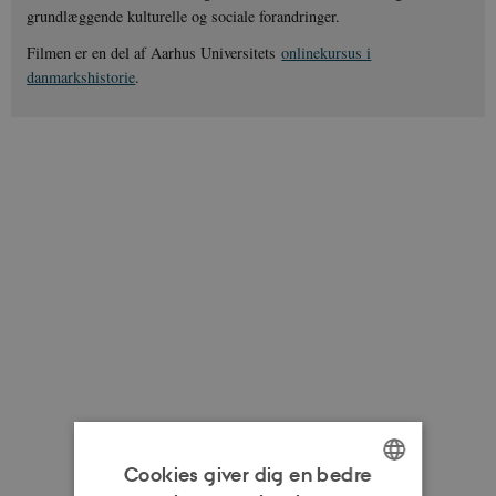
grundlæggende kulturelle og sociale forandringer.
Filmen er en del af Aarhus Universitets
onlinekursus i
danmarkshistorie
.
Cookies giver dig en bedre