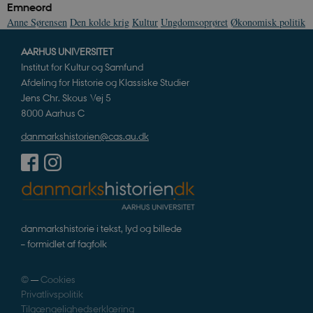
Emneord
Anne Sørensen
Den kolde krig
Kultur
Ungdomsoprøret
Økonomisk politik
sp_t
1 år
Spotify Inc.
AARHUS UNIVERSITET
.spotify.com
Institut for Kultur og Samfund
Afdeling for Historie og Klassiske Studier
Jens Chr. Skous Vej 5
8000 Aarhus C
sp_landing
1 dag
Spotify Inc.
danmarkshistorien@cas.au.dk
.spotify.com
JSESSIONID
Session
Oracle Corporation
danmarkshistorie i tekst, lyd og billede
.nr-data.net
– formidlet af fagfolk
©
—
Cookies
Privatlivspolitik
Tilgængelighedserklæring