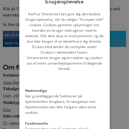
brugeroplevelse
ENGLISH
Klik på 'CC' og vælg 'Dansk' eller 'Engelsk', hvis du vil se filmen med
DANISH
Aarhus Universitet kan give dig den bedste
undertekster.
brugeroplevelse, når du vælger ”Accepter alle”
Se flere film i danmarkshistorien.dk's
filmarkiv
.
cookies. Cookies gemmer oplysninger om,
hvordan en bruger interagerer med et
DEL PÅ FACEBOOK
DEL PÅ TWITTER
website. Alle dine data er anonymiseret, og de
kan ikke bruges til at identificere dig direkte.
SEND TIL EN VEN
UDSKRIV
Du kan altid ændre dit samtykke under
Cookies i webstedets footer.
Universitetet bruger egne cookies og cookies
sat af vores samarbejdspartnere til følgende
Om filmen
formål:
Forfatter(e)
Anne Sørensen
Tidsafgrænsning
Nødvendige
1945 -1973
Gør grundlæggende funktioner på
hjemmesiden brugbare, fx navigation mm.
Medietype
Hjemmesiden kan ikke fungere uden disse
Film
cookies.
Sidst redigeret
22. september 2021
Funktionelle
Gemmer dine valg på websitet, når du