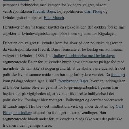
personer i forbindelse med kampen for kvinders valgret, såsom
venstrepolitikeren
Fredrik Bajer
, højrepolitikeren
Carl Ploug
og
kvindesagsforkæmperen
Elna Munch
.
Herudover er der til temaet knyttet en række kilder, der dækker forskellige
aspekter af kvindevalgretskampen både inden og uden for Rigsdagen.
Debatten om valgret til kvinder kom for alvor på den politiske dagsorden,
da venstrepolitikeren Fredrik Bajer fremsatte et lovforslag om kommunal
valgret til kvinder i 1886. I sit
indlæg i forbindelse med lovforslaget
argumenterede Bajer for, at kvinder burde have stemmeret på lige fod med
mændene, da han ikke så nogen grund til, at de skulle være udeladt fra det
politiske liv, på samme måde som børn og forbrydere var det. Da
forslaget
kom på dagsordenen igen i 1887,
fremhævede Bajer
, hvordan inddragelsen
af kvinder kunne blive en gevinst for lovgivningsarbejdet, ligesom han
lagde vægt på vigtigheden af, at kvinder fik direkte indflydelse i det
politiske liv.
Forslaget blev vedtaget i Folketinget og derefter videresendt
til Landstinget. Her blev det imidlertid afvist, og under debatten tog
Carl
Ploug i sit indlæg
afstand fra forslaget i skarpe vendinger. Han
argumenterede blandt andet for, at kvindens plads ikke var i det politiske
liv, men i den hjemlige sfære.