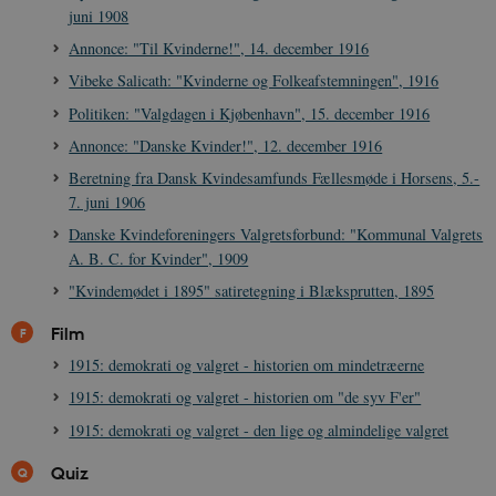
CookieScriptConsent
1 år
CookieScript
juni 1908
danmarkshistorien.dk
Annonce: "Til Kvinderne!", 14. december 1916
Vibeke Salicath: "Kvinderne og Folkeafstemningen", 1916
Politiken: "Valgdagen i Kjøbenhavn", 15. december 1916
Annonce: "Danske Kvinder!", 12. december 1916
Beretning fra Dansk Kvindesamfunds Fællesmøde i Horsens, 5.-
XSRF-TOKEN
danmarkshistoriendk.h5p.com
1 dag
7. juni 1906
Danske Kvindeforeningers Valgretsforbund: "Kommunal Valgrets
A. B. C. for Kvinder", 1909
"Kvindemødet i 1895" satiretegning i Blæksprutten, 1895
Film
__cf_bm
30
Cloudflare Inc.
minutte
.vimeo.com
1915: demokrati og valgret - historien om mindetræerne
1915: demokrati og valgret - historien om "de syv F'er"
1915: demokrati og valgret - den lige og almindelige valgret
Quiz