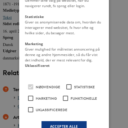
Gemmer dine valg på websitet, når du
1871 -1915
navigerer rundt, fx sprog eller login.
Medietype
Statistiske
Tekst
Giver os anonymiserede data om, hvordan du
Sidst redigeret
interagerer med websitet, fx hvor ofte og
16. april 2012
hvilke sider, du besøger mest.
Sprog
Marketing
Dansk
Giver mulighed for målrettet annoncering på
Udgiver
denne og andre hjemmesider, så du får vist
danmarkshistorien.dk
det indhold, der er mest relevant for dig.
Uklassificeret
Relateret indhold
NØDVENDIGE
STATISTISKE
Temaer
Det danske demokrati, efter 1849
MARKETING
FUNKTIONELLE
Grundlovskampen, demokrati og stemmeret, 1848-1849
UKLASSIFICEREDE
Artikler
Kvindelig valgret 1849-1915
ACCEPTER ALLE