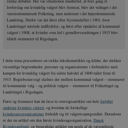
række debatter. Her var situationen imidlertid, at hver gang et
lovforslag om kvindelig valgret blev fremsat, blev det vedtaget i det
venstredominerede Folketing, men nedstemt i det højredominerede
Landsting. Derfor var det først efter Systemskiftet i 1901, hvor
Landstinget mistede indflydelse, og først efter opnåelse af kommunal
valgret i 1908, at kvinder som led i grundlovsændringen i 1915 blev
tildelt stemmeret til Rigsdagen.
I dette tema præsenteres en række leksikonartikler og kilder, der dækker
væsentlige begivenheder, personer og organisationer i forbindelse med
kampen for kvindelig valgret fra sidste halvdel af 1800-tallet frem til
1915. Begrebsmæssigt skelnes der mellem kommunal valgret – stemmeret
til kommunale valg – og politisk valgret – stemmeret til Folketinget og
Landstinget i Rigsdagen.
Først og fremmest kan du læse to oversigtsartikler om hele
forløbet
omkring kvinders valgret
, og hvordan de forskellige
kvindesagsorganisationer
forholdt sig til valgretsspørgsmålet. Derudover
er der en artikel om den første kvindesagsorganisation,
Dansk
Kvindesamfund
, og biografiske artikler om nogle af de væsentligste