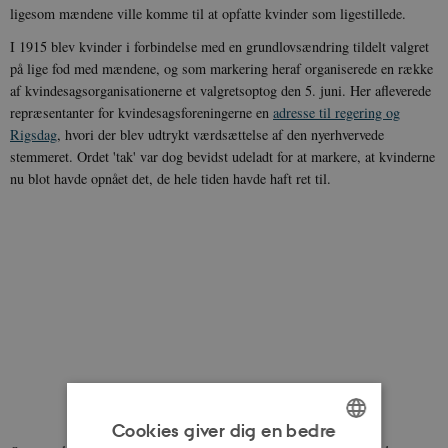
ligesom mændene ville komme til at opfatte kvinder som ligestillede.
I 1915 blev kvinder i forbindelse med en grundlovsændring tildelt valgret
på lige fod med mændene, og som markering heraf organiserede en række
af kvindesagsorganisationerne et valgretsoptog den 5. juni. Her afleverede
repræsentanter for kvindesagsforeningerne en
adresse til regering og
Rigsdag
, hvori der blev udtrykt værdsættelse af den nyerhvervede
stemmeret. Ordet 'tak' var dog bevidst udeladt for at markere, at kvinderne
nu blot havde opnået det, de hele tiden havde haft ret til.
Cookies giver dig en bedre