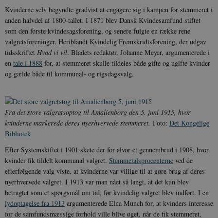
Kvinderne selv begyndte gradvist at engagere sig i kampen for stemmeret i
anden halvdel af 1800-tallet. I 1871 blev Dansk Kvindesamfund stiftet
som den første kvindesagsforening, og senere fulgte en række rene
valgretsforeninger. Heriblandt Kvindelig Fremskridtsforening, der udgav
tidsskriftet
Hvad vi vil
. Bladets redaktør, Johanne Meyer, argumenterede i
en
tale i 1888
for, at stemmeret skulle tildeles både gifte og ugifte kvinder
og gælde både til kommunal- og rigsdagsvalg.
Fra det store valgretsoptog til Amalienborg den 5. juni 1915, hvor
kvinderne markerede deres nyerhvervede stemmeret.
Foto:
Det Kongelige
Bibliotek
Efter Systemskiftet i 1901 skete der for alvor et gennembrud i 1908, hvor
kvinder fik tildelt kommunal valgret.
Stemmetalsprocenterne
ved de
efterfølgende valg viste, at kvinderne var villige til at gøre brug af deres
nyerhvervede valgret. I 1913 var man nået så langt, at det kun blev
betragtet som et spørgsmål om tid, før kvindelig valgret blev indført. I en
lydoptagelse fra 1913
argumenterede Elna Munch for, at kvinders interesse
for de samfundsmæssige forhold ville blive øget, når de fik stemmeret,