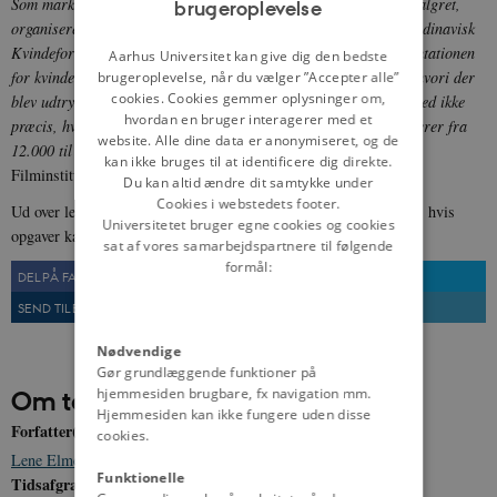
Som markering af grundlovsændringen, hvor kvinder fik tildelt valgret,
brugeroplevelse
ENGLISH
organiserede en række af kvindesagsorganisationerne, bl.a. Skandinavisk
DANISH
Kvindeforbund, et valgretsoptog den 5. juni. Her afleverede deputationen
Aarhus Universitet kan give dig den bedste
for kvindesagsforeningerne en adresse til regering og Rigsdag, hvori der
brugeroplevelse, når du vælger ”Accepter alle”
cookies. Cookies gemmer oplysninger om,
blev udtrykt værdsættelse af den nyerhvervede stemmeret. Man ved ikke
hvordan en bruger interagerer med et
præcis, hvor mange kvinder der deltog, men samtidige skøn varierer fra
website. Alle dine data er anonymiseret, og de
12.000 til 20.000 deltagere.
Fra
danmarkpaafilm.dk
, Det Danske
kan ikke bruges til at identificere dig direkte.
Filminstitut.
Du kan altid ændre dit samtykke under
Cookies i webstedets footer.
Ud over leksikonartiklerne og kilderne indeholder temaet en
quiz
, hvis
Universitetet bruger egne cookies og cookies
opgaver kan besvares ud fra temaets materiale.
sat af vores samarbejdspartnere til følgende
formål:
DEL PÅ FACEBOOK
DEL PÅ TWITTER
SEND TIL EN VEN
UDSKRIV
Nødvendige
Gør grundlæggende funktioner på
hjemmesiden brugbare, fx navigation mm.
Om temaet
Hjemmesiden kan ikke fungere uden disse
Forfatter(e)
cookies.
Lene Elmegaard Bladt
Funktionelle
Tidsafgrænsning