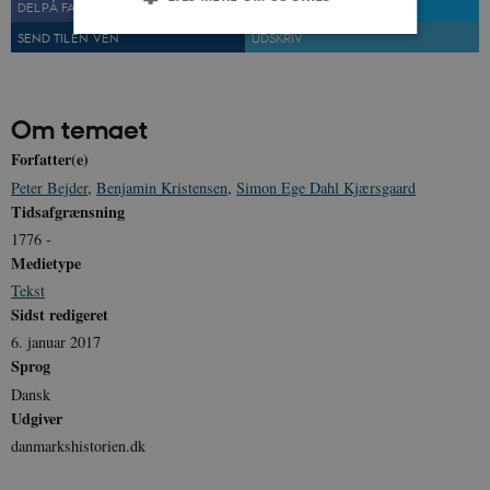
DEL PÅ FACEBOOK
DEL PÅ TWITTER
SEND TIL EN VEN
UDSKRIV
Nødvendige
Statistiske
Marketing
Funktionelle
Uklassificerede
Om temaet
Nødvendige cookies hjælper med at gøre
Forfatter(e)
hjemmesiden brugbar ved at aktivere nogle
grundlæggende funktioner som navigation mm.
Peter Bejder
,
Benjamin Kristensen
,
Simon Ege Dahl Kjærsgaard
Hjemmesiden kan ikke fungerer uden disse
Tidsafgrænsning
cookies.
1776 -
Navn
Udbyder / Domæne
Udløb
Medietype
be_typo_user
Session
TYPO3 Association
Tekst
.danmarkshistorien.dk
Sidst redigeret
6. januar 2017
Sprog
Dansk
Udgiver
danmarkshistorien.dk
sp_t
1 år
Spotify Inc.
.spotify.com