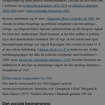
ytringsfrihed og siden politisk medbestemmelse. Det kan du læse mere om
i artiklerne om
trykkefrihedsdebatten 1834-1835
og
offentlige debatfora
1830-1849
samt i
Orla Lehmanns Falstertale 1841
.
Kravene udmøntede sig til sidst i
Danmarks Riges Grundlov af 1849
, der
sikrede en række borgerlige og politiske rettigheder som forsamlings-,
ytrings- og religionsfrihed, ligesom ejendomsretten og alle borgeres lighed
for loven blev understreget. Dertil kommer, at der blev indført et politisk
styre med demokratiske elementer. Det vil sige, at frie mænd med egen
husstand kunne deltage ved valg til Rigsdagen. Det svarede til cirka 15 %
af den voksne befolkning. I
filmen om de syv F’er
beskrives det, hvilke
befolkningsgrupper der ikke fik politiske rettigheder med Grundloven i
1849, mens
filmen om valgrettens udvidelse i 1915
fortæller historien om
indførelsen af den lige og almindelige valgret for alle myndige danskere i
Grundloven af 1915.
Den danske Junigrundlov fra 1849 byggede også på
menneskerettighederne. Samtidigt tryk.
Genoptrykt i Fred. Nørgaard &
Hans Jensen (1937): Venstres Historie i Danmark gennem 100 Aar
Den sociale begrænsning