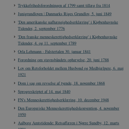
Trykkefrihedsforordningen af 1799 samt tillæg fra 1814
Junigrundloven ǀ Danmarks Riges Grundlov, 5. juni 1849
'Den amerikanske uafhængighedserklæring' i Kiøbenhavnske
XSRF-TOKEN
danmarkshistoriendk.h5p.com
1 dag
Tidender, 2. september 1776
'Den franske menneskerettighedserklæring' i Kiøbenhavnske
Tidender, 4. og 11. september 1789
Orla Lehmann - Falstertalen 30. januar 1841
Forordning om stavnsbåndets ophævelse, 20. juni 1788
__cf_bm
30
Cloudflare Inc.
minutte
.vimeo.com
Lov om Retsforholdet mellem Husbond og Medhjælpere, 6. maj
1921
Dom i sag om revselse af tyende, 18. november 1868
Sprogreskriptet af 14. maj 1840
FN's Menneskerettighedserklæring, 10. december 1948
Den Europæiske Menneskerettighedskonvention, 4. november
1950
Udbyder /
Navn
Udløb
Beskrivelse
Aalborg Amtstidende: Retsaffæren i Nørre Sundby, 12. marts
Domæne
Udbyder /
Udbyder /
Navn
Navn
Udløb
Udløb
Beskrivelse
Besk
Domæne
Domæne