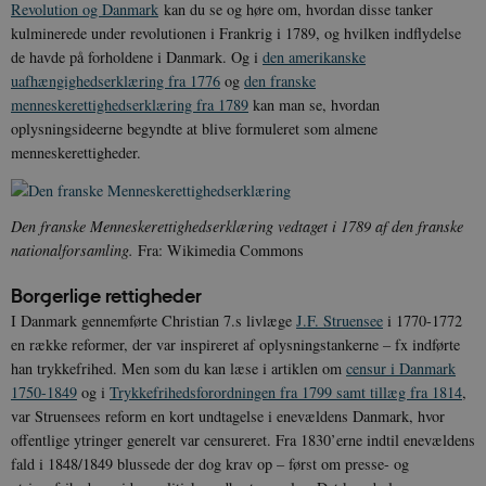
Revolution og Danmark
kan du se og høre om, hvordan disse tanker
kulminerede under revolutionen i Frankrig i 1789, og hvilken indflydelse
de havde på forholdene i Danmark. Og i
den amerikanske
uafhængighedserklæring fra 1776
og
den franske
menneskerettighedserklæring fra 1789
kan man se, hvordan
oplysningsideerne begyndte at blive formuleret som almene
menneskerettigheder.
Den franske Menneskerettighedserklæring vedtaget i 1789 af den franske
nationalforsamling.
Fra: Wikimedia Commons
Borgerlige rettigheder
I Danmark gennemførte Christian 7.s livlæge
J.F. Struensee
i 1770-1772
en række reformer, der var inspireret af oplysningstankerne – fx indførte
han trykkefrihed. Men som du kan læse i artiklen om
censur i Danmark
1750-1849
og i
Trykkefrihedsforordningen fra 1799 samt tillæg fra 1814
,
var Struensees reform en kort undtagelse i enevældens Danmark, hvor
offentlige ytringer generelt var censureret. Fra 1830’erne indtil enevældens
fald i 1848/1849 blussede der dog krav op – først om presse- og