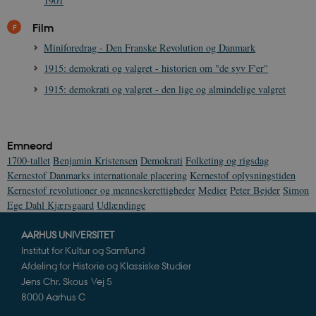
1901
cf_clearance
1 år
Podbean
Cloudflare,
Navn
Udbyder / Domæne
Udløb
B
VISITOR_INFO1_LIVE
_cfuvid
Inc.
.vimeo.com
6
Session
Denne cooki
Google LLC
Film
.podbean.com
måneder
indstilles af 
.youtube.com
nmstat
1 år 1
D
Siteimprove A/S
for at holde s
VISITOR_PRIVACY_METADATA
6
YouTube
måned
S
.danmarkshistorien.dk
Miniforedrag - Den Franske Revolution og Danmark
brugerpræfer
måneder
.youtube.com
r
for Youtube-
d
videoer, der e
1915: demokrati og valgret - historien om "de syv F'er"
a
indlejret i
h
websteder; d
b
1915: demokrati og valgret - den lige og almindelige valgret
også afgøre,
h
webstedsbes
t
bruger den ny
gamle version
CloudFront-
.h5p.com
Session
A
Youtube-
Key-Pair-Id
Emneord
grænsefladen
_gid
1 dag
D
Google LLC
1700-tallet
Benjamin Kristensen
Demokrati
Folketing og rigsdag
NID
6
Denne cooki
Google LLC
k
.danmarkshistorien.dk
Kernestof Danmarks internationale placering
Kernestof oplysningstiden
måneder
indstilles af
.google.com
U
3 dage
DoubleClick 
D
Kernestof revolutioner og menneskerettigheder
Medier
Peter Bejder
Simon
ejes af Google
e
Ege Dahl Kjærsgaard
Udlændinge
at hjælpe med
f
oprette en pro
i
dine interess
t
AARHUS UNIVERSITET
vise dig relev
D
annoncer på 
o
Institut for Kultur og Samfund
websteder.
v
Afdeling for Historie og Klassiske Studier
s
YSC
Session
Denne cooki
Google LLC
Jens Chr. Skous Vej 5
indstilles af
.youtube.com
h5pcomsession
danmarkshistoriendk.h5p.com
1 dag
A
YouTube til a
8000 Aarhus C
visninger af
CloudFront-
.h5p.com
Session
A
indlejrede vi