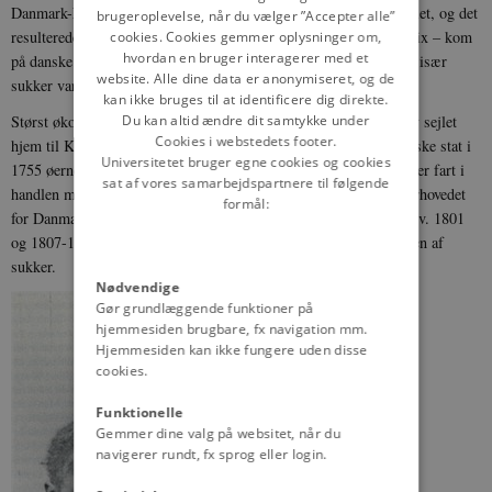
Danmark-Norge begyndte at sejle i Caribien i midten af 1600-tallet, og det
brugeroplevelse, når du vælger ”Accepter alle”
resulterede i, at tre øer – Sankt Thomas, Sankt Jan og Sankt Croix – kom
cookies. Cookies gemmer oplysninger om,
hvordan en bruger interagerer med et
på danske hænder i hhv. 1672, 1718 og 1733. Tobak, bomuld og især
website. Alle dine data er anonymiseret, og de
sukker var de vigtigste handelsvarer.
kan ikke bruges til at identificere dig direkte.
Du kan altid ændre dit samtykke under
Størst økonomisk betydning fik Sankt Croix, hvorfra sukker blev sejlet
Cookies i webstedets footer.
hjem til København. Efter pres fra plantageejere overtog den danske stat i
Universitetet bruger egne cookies og cookies
1755 øerne fra Vestindisk-guineisk Kompagni, og hermed kom der fart i
sat af vores samarbejdspartnere til følgende
handlen med sukker, der blev en af de vigtigste handelsvarer overhovedet
formål:
for Danmark i slutningen af 1700-tallet. Britiske besættelser i hhv. 1801
og 1807-15 førte dog til krise, og efterhånden dalede produktionen af
sukker.
Nødvendige
Gør grundlæggende funktioner på
hjemmesiden brugbare, fx navigation mm.
Hjemmesiden kan ikke fungere uden disse
cookies.
Funktionelle
Gemmer dine valg på websitet, når du
navigerer rundt, fx sprog eller login.