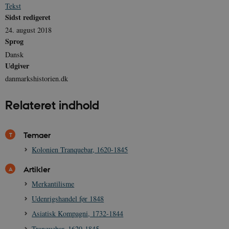
sp_t
1 år
Spotify Inc.
Tekst
.spotify.com
Sidst redigeret
24. august 2018
Sprog
Dansk
Udgiver
sp_landing
1 dag
Spotify Inc.
.spotify.com
danmarkshistorien.dk
Relateret indhold
Temaer
JSESSIONID
Session
Oracle Corporation
.nr-data.net
Kolonien Tranquebar, 1620-1845
Artikler
Merkantilisme
Udenrigshandel før 1848
CookieScriptConsent
1 år
CookieScript
Asiatisk Kompagni, 1732-1844
danmarkshistorien.dk
Tranquebar, 1620-1845