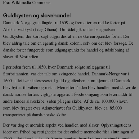
Fra: Wikimedia Commons
Guldkysten og slavehandel
Danmark-Norge grundlagde fra 1659 og fremefter en række forter på
Afrikas vestkyst (i dag Ghana). Området gik under betegnelsen
Guldkysten, der kort sagt udgjordes af en række europæiske forter. Der
blev aldrig tale om en egentlig dansk koloni, selv om det blev forsøgt. De
danske forter fungerede som udgangspunkt for handel og udskibning af
slaver til Vestindien.
I perioden frem til 1850, hvor Danmark solgte anlæggene til
Storbritannien, var der tale om svingende handel. Danmark-Norge var i
1600-tallet især interesseret i guld og elfenben, som hjemme i Danmark
blev byttet til våben og metal. Men efterhånden blev handlen med slaver de
dansk-norske forters vigtigste opgave. I første omgang som leverandør til
andre landes slaveskibe, siden på egne skibe. Af de ca. 100.000 slaver,
som blev fragtet over Atlanterhavet fra Guldkysten, blev ca. 85.000
transporteret på dansk-norske skibe.
Der var dog et moralsk aspekt ved handlen med slaver. Oplysningstidens
ideer om frihed og rettigheder for det enkelte menneske fik i slutningen af
1700-tallet flere lande – fx Storbritannien, hvor kristne var stærkt imod