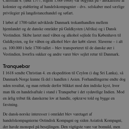
Christian 4. (født 1577, regent 1588-1648) var begyndt på - anskaffelse af
kolonier og etablering af handelskompagnier - dvs. selskaber med særlige
privilegier på langdistancehandel og søfart.
I løbet af 1700-tallet udviklede Danmark trekanthandlen mellem
hjemlandet og de danske områder på Guldkysten (Afrika) og i Dansk
Vestindien. Skibe lastet med våben og alkohol sejlede fra København til
Guldkysten, og for våben og alkohol blev der købt slaver. Slaverne – i alt
ca. 100.000 i hele 1700-tallet – blev transporteret til de danske øer i
Vestindien, hvorfra sukker og andre varer blev sejlet retur til Danmark.
Tranquebar
I 1618 sendte Christian 4. en ekspedition til Ceylon (i dag Sri Lanka), så
Danmark-Norge kunne få del i handlen i Asien. Forhandlingerne endte dog
uden resultat, og man rettede derfor blikket mod den indiske kyst, hvor
man fik en handelsaftale i stand i Tranquebar i det sydøstlige Indien. Mod
en årlig tribut fik danskerne lov at handle, opkræve told og bygge en
fæstning.
De dansk-norske interesser i området blev varetaget af
handelskompagnierne Ostindisk Kompagni og siden Asiatisk Kompagni,
der havde monopol på besejlingen. Den vigtigste vare var bomuld, men