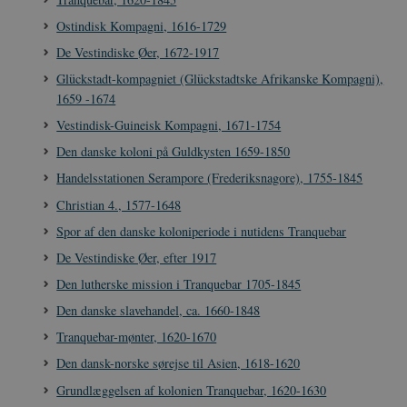
Ostindisk Kompagni, 1616-1729
De Vestindiske Øer, 1672-1917
Glückstadt-kompagniet (Glückstadtske Afrikanske Kompagni),
1659 -1674
XSRF-TOKEN
danmarkshistoriendk.h5p.com
1 dag
Vestindisk-Guineisk Kompagni, 1671-1754
Den danske koloni på Guldkysten 1659-1850
Handelsstationen Serampore (Frederiksnagore), 1755-1845
Christian 4., 1577-1648
__cf_bm
30
Cloudflare Inc.
Spor af den danske koloniperiode i nutidens Tranquebar
minutte
.vimeo.com
De Vestindiske Øer, efter 1917
Den lutherske mission i Tranquebar 1705-1845
Den danske slavehandel, ca. 1660-1848
Tranquebar-mønter, 1620-1670
Den dansk-norske sørejse til Asien, 1618-1620
Grundlæggelsen af kolonien Tranquebar, 1620-1630