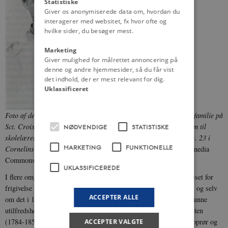
Statistiske
Giver os anonymiserede data om, hvordan du
interagerer med websitet, fx hvor ofte og
hvilke sider, du besøger mest.
Marketing
Giver mulighed for målrettet annoncering på
denne og andre hjemmesider, så du får vist
det indhold, der er mest relevant for dig.
Uklassificeret
Foto af de to børn, Alberta og Victor, som blev fjernet fra deres familie på
Sct. Croix og sendt til Danmark i 1905. Ideen var at uddanne dem til
NØDVENDIGE
STATISTISKE
skolelærere og sende dem tilbage til den danske koloni. Optrykt s. 23 i
MARKETING
FUNKTIONELLE
Cornelins erindringsbog "Fra St. Croix til Nakskov".
Fra: Wikimedia
Commons
UKLASSIFICEREDE
I flere omgange gjorde slaverne oprør. Mest markant i 1848. Presset for
frigivelse af slaverne var som tidligere nævnt efterhånden vokset, og selv
ACCEPTER ALLE
om det i 1847 blev besluttet, at børn af slaver skulle fødes frie, kunne
utilfredsheden ikke dæmpes. Da generalguvernør Peter von Scholten
(1784-1854) i 1848 valgte at lade være med at bekæmpe et slaveoprør og
ACCEPTER VALGTE