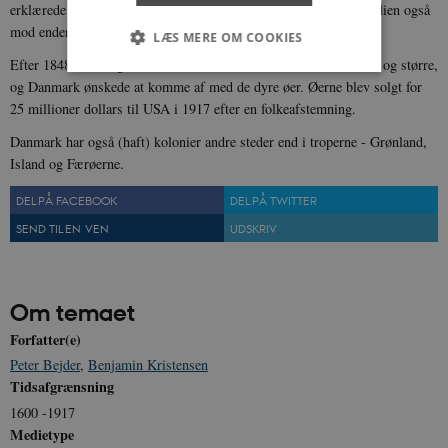
erklærede slaverne for frie, lakkede Danmarks kolonitid i Vestindien også
mod enden.
LÆS MERE OM COOKIES
Efter 1848 blev udgifterne til De Vestindiske Øer desuden større og større,
og Danmark ønskede at komme af med de dyre øer. Øerne blev solgt for
25 millioner dollars til USA i 1917 efter en folkeafstemning.
Nødvendige
Statistiske
Marketing
Danmark har også (haft) kolonier andre steder end i troperne - Grønland,
Funktionelle
Uklassificerede
Island og Færøerne.
Nødvendige cookies hjælper med at gøre
hjemmesiden brugbar ved at aktivere nogle
DEL PÅ FACEBOOK
DEL PÅ TWITTER
grundlæggende funktioner som navigation mm.
Hjemmesiden kan ikke fungerer uden disse
SEND TIL EN VEN
UDSKRIV
cookies.
Navn
Udbyder / Domæne
Udløb
be_typo_user
Session
TYPO3 Association
Om temaet
.danmarkshistorien.dk
Forfatter(e)
Peter Bejder
,
Benjamin Kristensen
Tidsafgrænsning
1600 -1917
Medietype