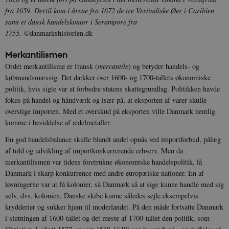
fra 1659. Dertil kom i årene fra 1672 de tre Vestindiske Øer i Caribien
samt et dansk handelskontor i Serampore fra
1755.
©danmarkshistorien.dk
Merkantilismen
Ordet merkantilisme er fransk (
mercantile
) og betyder handels- og
købmandsmæssig. Det dækker over 1600- og 1700-tallets økonomiske
politik, hvis sigte var at forbedre statens skattegrundlag. Politikken havde
fokus på handel og håndværk og især på, at eksporten af varer skulle
overstige importen. Med et overskud på eksporten ville Danmark nemlig
komme i besiddelse af ædelmetaller.
En god handelsbalance skulle blandt andet opnås ved importforbud, pålæg
af told og udvikling af importkonkurrerende erhverv. Men da
merkantilismen var tidens foretrukne økonomiske handelspolitik, lå
Danmark i skarp konkurrence med andre europæiske nationer. En af
løsningerne var at få kolonier, så Danmark så at sige kunne handle med sig
selv, dvs. kolonien. Danske skibe kunne således sejle eksempelvis
krydderier og sukker hjem til moderlandet. På den måde fortsatte Danmark
i slutningen af 1600-tallet og det meste af 1700-tallet den politik, som