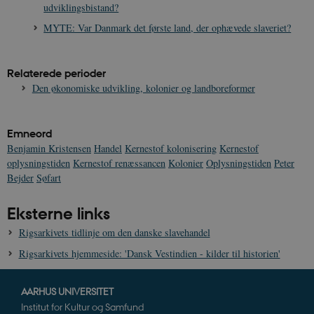
s
udviklingsbistand?
s
b
MYTE: Var Danmark det første land, der ophævede slaveriet?
s
k
a
h
Relaterede perioder
CloudFront-
.h5p.com
Session
A
Den økonomiske udvikling, kolonier og landboreformer
Created-At
_gat_UA-
.danmarkshistorien.dk
58
T
8822943-1
sekunder
c
Emneord
A
p
Benjamin Kristensen
Handel
Kernestof kolonisering
Kernestof
n
oplysningstiden
Kernestof renæssancen
Kolonier
Oplysningstiden
Peter
u
n
Bejder
Søfart
o
I
_
Eksterne links
u
a
Rigsarkivets tidlinje om den danske slavehandel
r
h
w
Rigsarkivets hjemmeside: 'Dansk Vestindien - kilder til historien'
AARHUS UNIVERSITET
Institut for Kultur og Samfund