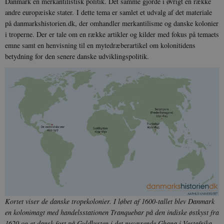
Danmark en merkantilistisk politik. Det samme gjorde i øvrigt en række
andre europæiske stater. I dette tema er samlet et udvalg af det materiale
på danmarkshistorien.dk, der omhandler merkantilisme og danske kolonier
i troperne. Der er tale om en række artikler og kilder med fokus på temaets
emne samt en henvisning til en mytedræberartikel om kolonitidens
betydning for den senere danske udviklingspolitik.
Kortet viser de danske tropekolonier. I løbet af 1600-tallet blev Danmark
en kolonimagt med handelsstationen Tranquebar på den indiske østkyst fra
1620 og et dansk fort på Guldkysten i det nuværende Ghana i Vestafrika