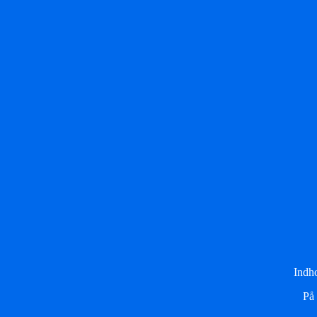
Indho
På 