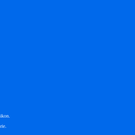
sikon.
rie.