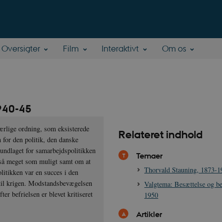
Oversigter
Film
Interaktivt
Om os
940-45
ærlige ordning, som eksisterede
Relateret indhold
for den politik, den danske
rundlaget for samarbejdspolitikken
Temaer
g så meget som muligt samt om at
Thorvald Stauning, 1873-1
itikken var en succes i den
 til krigen. Modstandsbevægelsen
Valgtema: Besættelse og be
r befrielsen er blevet kritiseret
1950
Artikler