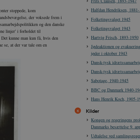
Frits Clausen, 1893-1947
Halfdan Hendriksen, 1881
onter stoppede, kom
andsbevægelse, der voksede frem i
Folketingsvalget 1945
 samarbejdspolitikken og den danske
Folketingsvalget 1943
linjer' i forholdet til
Hartvig Frisch, 1893-1950
. Det kunne man kun få, hvis den
e se, at der var tale om en
Jødeaktionen og evakuering
jøder i oktober 1943
Dansk-tysk idrætssamarbej
Dansk-tysk idrætssamarbej
Sabotage, 1940-1945
BBC og Danmark 1940-19
Hans Henrik Koch, 1905-1
Kilder
Kongen og regeringens pro
Danmarks besættelse 9. apr
Udtalelse ved samlingsrege