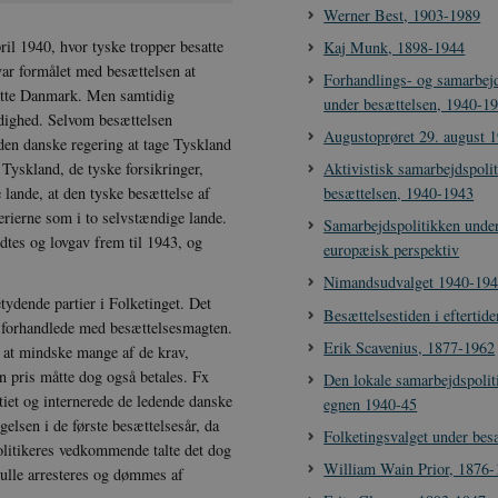
Werner Best, 1903-1989
il 1940, hvor tyske tropper besatte
Kaj Munk, 1898-1944
ar formålet med besættelsen at
Forhandlings- og samarbejd
satte Danmark. Men samtidig
under besættelsen, 1940-1
dighed. Selvom besættelsen
Augustoprøret 29. august 
den danske regering at tage Tyskland
Aktivistisk samarbejdspoli
Tyskland, de tyske forsikringer,
besættelsen, 1940-1943
e lande, at den tyske besættelse af
rierne som i to selvstændige lande.
Samarbejdspolitikken under
dtes og lovgav frem til 1943, og
europæisk perspektiv
Nimandsudvalget 1940-19
tydende partier i Folketinget. Det
Besættelsestiden i eftertide
g forhandlede med besættelsesmagten.
Erik Scavenius, 1877-1962
 at mindske mange af de krav,
n pris måtte dog også betales. Fx
Den lokale samarbejdspolit
tiet og internerede de ledende danske
egnen 1940-45
sen i de første besættelsesår, da
Folketingsvalget under bes
olitikeres vedkommende talte det dog
William Wain Prior, 1876
kulle arresteres og dømmes af