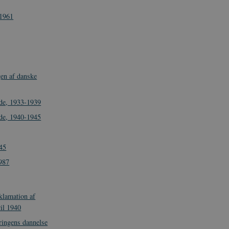
-1961
en af danske
de, 1933-1939
de, 1940-1945
45
987
klamation af
il 1940
ringens dannelse