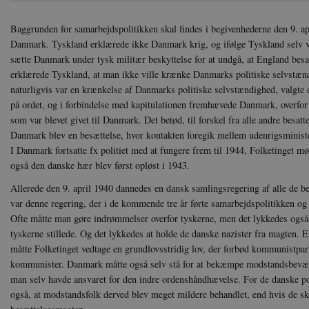
Baggrunden for samarbejdspolitikken skal findes i begivenhederne den 9. apr
Danmark. Tyskland erklærede ikke Danmark krig, og ifølge Tyskland selv v
sætte Danmark under tysk militær beskyttelse for at undgå, at England be
erklærede Tyskland, at man ikke ville krænke Danmarks politiske selvstæn
naturligvis var en krænkelse af Danmarks politiske selvstændighed, valgte 
på ordet, og i forbindelse med kapitulationen fremhævede Danmark, overfor 
som var blevet givet til Danmark. Det betød, til forskel fra alle andre besatt
Danmark blev en besættelse, hvor kontakten foregik mellem udenrigsministe
I Danmark fortsatte fx politiet med at fungere frem til 1944, Folketinget mø
også den danske hær blev først opløst i 1943.
Allerede den 9. april 1940 dannedes en dansk samlingsregering af alle de be
var denne regering, der i de kommende tre år førte samarbejdspolitikken o
Ofte måtte man gøre indrømmelser overfor tyskerne, men det lykkedes også
tyskerne stillede. Og det lykkedes at holde de danske nazister fra magten. E
måtte Folketinget vedtage en grundlovsstridig lov, der forbød kommunistpar
kommunister. Danmark måtte også selv stå for at bekæmpe modstandsbevægel
man selv havde ansvaret for den indre ordenshåndhævelse. For de danske p
også, at modstandsfolk derved blev meget mildere behandlet, end hvis de s