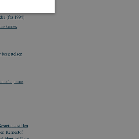
tsopgøret
eretning om
er (fra 1994)
danskernes
som navigation mm.
 besættelsen
TYPO3, og bruges til at
kend-bruger er logget ind i
ntegrerede Spotify-plugin.
ale 1. januar
rs af websteder.
ntegrerede Spotify-plugin.
rs af websteder.
gt af websteder skrevet i
nonym brugersession af
enesten til at huske
esættelsestiden
t er nødvendigt, at
ken
Kernestof
rrekt.
al identitet
Peter