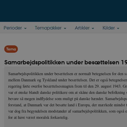
Perioder
Temapakker
Artikler
Kilder
Tema
Samarbejdspolitikken under besættelsen 1
Samarbejdspolitikken under besættelsen er normalt betegnelsen for den s
mellem Danmark og Tyskland under besættelsen. Det er også betegnelsen 
regering førte overfor besættelsesmagten frem til den 29. august 1943. G
var et ønske blandt danske politikere om at skåne den danske befolknin
bevare så megen indflydelse som muligt på danske hænder. Samarbejdspol
forstand, at Danmark var det besatte land i Europa, der mærkede mindst
var dog fra begyndelsen modstander af samarbejdspolitikken, som også efte
for at have været moralsk forkastelig.