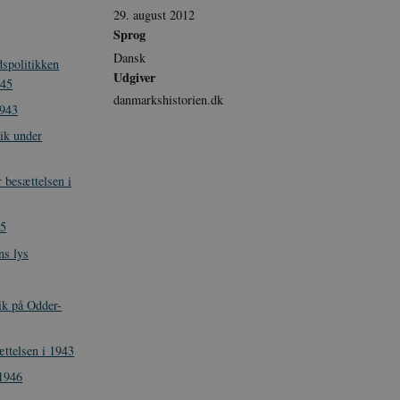
29. august 2012
Sprog
Dansk
spolitikken
Udgiver
945
danmarkshistorien.dk
1943
tik under
 besættelsen i
45
ns lys
ik på Odder-
ættelsen i 1943
-1946