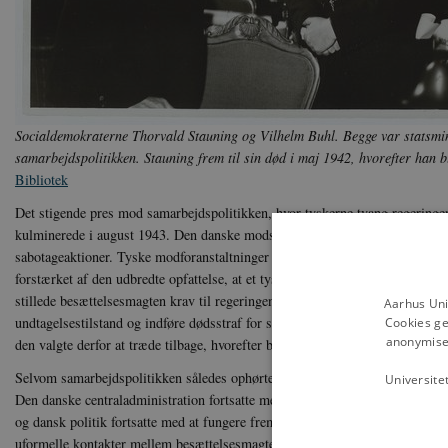
Socialdemokraterne Thorvald Stauning og Vilhelm Buhl. Begge var statsmi
samarbejdspolitikken. Stauning frem til sin død i maj 1942, hvorefter han b
Bibliotek
Det stigende pres mod samarbejdspolitikken, hvor tyskerne tvang regeringen t
kulminerede i august 1943. Den danske modstandsbevægelse udførte i løbe
sabotageaktioner. Tyske modforanstaltninger førte til landsdækkende strejk
forstærket af den udbredte opfattelse, at et tysk nederlag var nært foreståend
stillede besættelsesmagten krav til regeringen om at gribe hårdt ind overfor
Aarhus Uni
undtagelsestilstand og indføre dødsstraf for sabotage. Disse krav kunne den
Cookies ge
anonymiser
den valgte derfor at træde tilbage, hvorefter besættelsesmagten overtog ledel
Selvom samarbejdspolitikken således ophørte den 29. august 1943, fortsatte
Universite
Den danske centraladministration fortsatte med at administrere landet under
og dansk politik fortsatte med at fungere frem til efteråret 1944. Herudover v
uformelle kontakter mellem besættelsesmagten og ledende danske politikere