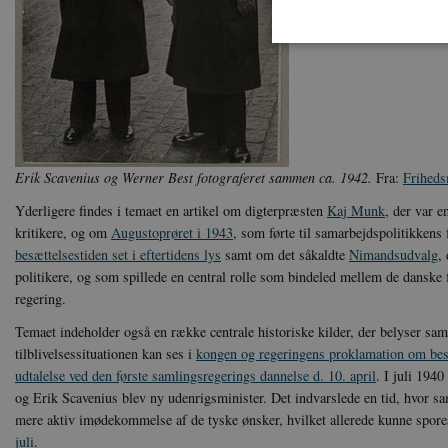
Nødvendige cookies hjælper
Hjemmesiden kan ikke funge
Navn
U
Erik Scavenius og Werner Best fotograferet sammen ca. 1942.
Fra:
Friheds
be_typo_user
TY
Yderligere findes i temaet en artikel om digterpræsten
Kaj Munk
, der var e
.d
kritikere, og om
Augustoprøret i 1943
, som førte til samarbejdspolitikkens 
sp_t
besættelsestiden set i eftertidens lys
samt om det såkaldte
Nimandsudvalg
,
Sp
.s
politikere, og som spillede en central rolle som bindeled mellem de danske 
sp_landing
regering.
Sp
.s
Temaet indeholder også en række centrale historiske kilder, der belyser sam
JSESSIONID
Or
tilblivelsessituationen kan ses i
kongen og regeringens proklamation om besæ
.n
udtalelse ved den første samlingsregerings dannelse d. 10. april
. I juli 194
og Erik Scavenius blev ny udenrigsminister. Det indvarslede en tid, hvor s
CookieScriptConsent
Co
da
mere aktiv imødekommelse af de tyske ønsker, hvilket allerede kunne spore
juli
.