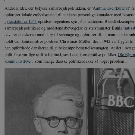
XSRF-TOKEN
da
Andre kilder, der belyser samarbejdspolitikken, er '
Amtmandscirkulæret
' f
opfordrer lokale embedsmænd til at skabe personlige kontakter med besætt
__cf_bm
Cl
.v
nytårstale fra 1941
opridses regentens syn på situationen. Blandt eksempl
samarbejdspolitikere og modstandsbevægelse er statsminister Buhls '
antisa
advarer danskerne mod at ty til sabotage og opfordrer til, at man melder sabo
holdt den konservative politiker Christmas Møller, der i 1942 var flygtet ti
Navn
Navn
Ud
Navn
D
han opfordrede danskerne til at bekæmpe besættelsesmagten. At det i øvrigt 
cf_clearance
_cfuvid
Navn
Udbyde
politikere var lige utilfredse med, ses i den konservative politiker
Ole Bjørn 
VISITOR_INFO1_LIVE
Go
VISITOR_PRIVACY_METAD
.y
nmstat
Siteim
kommunistloven
,
som mange danske politikere ikke så noget problem i.
.danmar
NID
Go
.g
CloudFront-
.h5p.c
Key-Pair-Id
YSC
Go
_gid
Google
.y
.danmar
h5pcomsession
danmark
CloudFront-
.h5p.c
Signature
vuid
Vimeo.