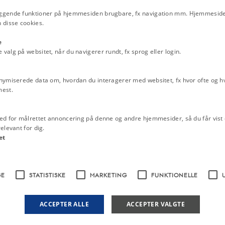
ggende funktioner på hjemmesiden brugbare, fx navigation mm. Hjemmeside
Frode Jakobsens beretning
 disse cookies.
besættelsen 9. april 1940
jdspolitikken under besættelsen.
Vagn M. Husteds beretning
anmark
generelt, den mere
e
9. april 1940
alg på websitet, når du navigerer rundt, fx sprog eller login.
itik i europæisk perspektiv
.
inister
Erik Scavenius
, som tillige
Politifuldmægtig Lemvigh
rigsbefuldmægtigede i Danmark fra
beretning om besættelsesti
nymiserede data om, hvordan du interagerer med websitet, fx hvor ofte og hvi
er Munch
, som skabte de tidligste
egnen - 1. del. Samarbejde
mest.
Politifuldmægtig Lemvigh
beretning om besættelsesti
ed for målrettet annoncering på denne og andre hjemmesider, så du får vist 
egnen - 2. del. 29. august 
elevant for dig.
et
Politifuldmægtig Lemvigh
beretning om besættelsesti
egnen - 4. del. Befrielsen 
GE
STATISTISKE
MARKETING
FUNKTIONELLE
De danske biskoppers hyrde
1944
De danske biskoppers hyrde
ACCEPTER ALLE
ACCEPTER VALGTE
befrielsen i maj 1945