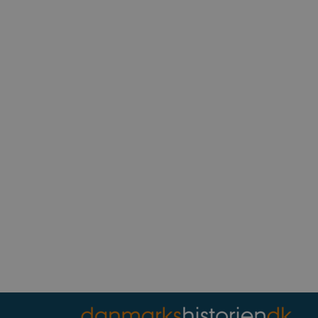
lytics, som er en
dte analysetjeneste. Denne
ved at tildele et tilfældigt
r inkluderet i hver
ne besøgende, sessioner og
.
tics, where the pattern
ity number of the account
gat cookie which is used to
high traffic volume