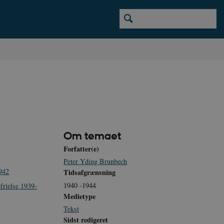
Om temaet
Forfatter(e)
Peter Yding Brunbech
942
Tidsafgrænsning
1940 -1944
frielse 1939-
Medietype
Tekst
Sidst redigeret