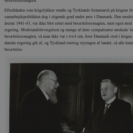
besættelsesmagten.
Efterhånden som krigslykken vendte og Tysklands fremmarch på krigens fr
samarbejdspolitikken dog i stigende grad under pres i Danmark. Den modst
årerne 1941-43, var ikke blot rettet mod besættelsesmagten, men også mod
regering. Modstandsbevægelsen og mange af dens sympatisører ønskede 'rene 
besættelsesmagten, så man ikke var i tvivl om, hvor Danmark stod i krigen
danske regering gik af, og Tyskland overtog styringen af landet, så alle kunn
besættelse.