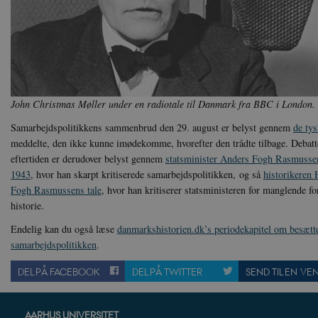
.vimeo
CloudFront-
.h5p.c
Region
CloudFront-
.h5p.c
Policy
_ga_7J1SYH77RJ
.danmar
John Christmas Møller under en radiotale til Danmark fra BBC i London.
_ga
Google
Samarbejdspolitikkens sammenbrud den 29. august er belyst gennem
de tys
.danmar
meddelte, den ikke kunne imødekomme, hvorefter den trådte tilbage. Debat
eftertiden er derudover belyst gennem
statsminister Anders Fogh Rasmussens
1943
, hvor han skarpt kritiserede samarbejdspolitikken, og så
historikeren
CloudFront-
.h5p.c
Fogh Rasmussens tale
, hvor han kritiserer statsministeren for manglende fo
Created-At
historie.
_gat_UA-
.danmar
Endelig kan du også læse
danmarkshistorien.dk’s periodekapitel om besætt
8822943-1
samarbejdspolitikken
.
DEL PÅ FACEBOOK
DEL PÅ TWITTER
SEND TIL EN VE
AARHUS UNIVERSITET