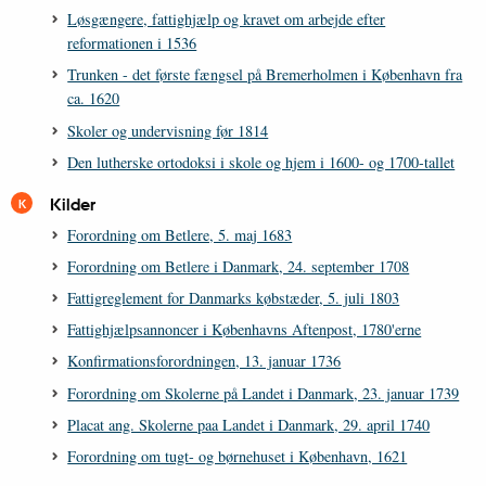
Løsgængere, fattighjælp og kravet om arbejde efter
reformationen i 1536
Trunken - det første fængsel på Bremerholmen i København fra
ca. 1620
Skoler og undervisning før 1814
Den lutherske ortodoksi i skole og hjem i 1600- og 1700-tallet
Kilder
Forordning om Betlere, 5. maj 1683
Forordning om Betlere i Danmark, 24. september 1708
Fattigreglement for Danmarks købstæder, 5. juli 1803
Fattighjælpsannoncer i Københavns Aftenpost, 1780'erne
Konfirmationsforordningen, 13. januar 1736
Forordning om Skolerne på Landet i Danmark, 23. januar 1739
Placat ang. Skolerne paa Landet i Danmark, 29. april 1740
Forordning om tugt- og børnehuset i København, 1621