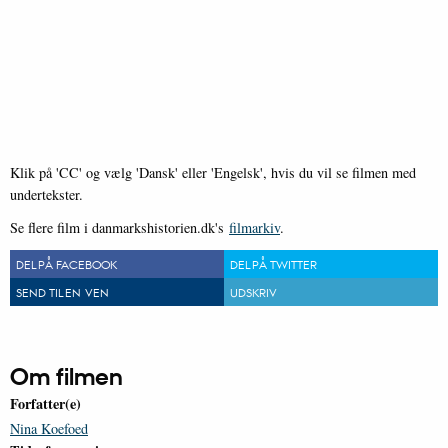
Klik på 'CC' og vælg 'Dansk' eller 'Engelsk', hvis du vil se filmen med
undertekster.
Se flere film i danmarkshistorien.dk's
filmarkiv
.
DEL PÅ FACEBOOK
DEL PÅ TWITTER
SEND TIL EN VEN
UDSKRIV
Om filmen
Forfatter(e)
Nina Koefoed