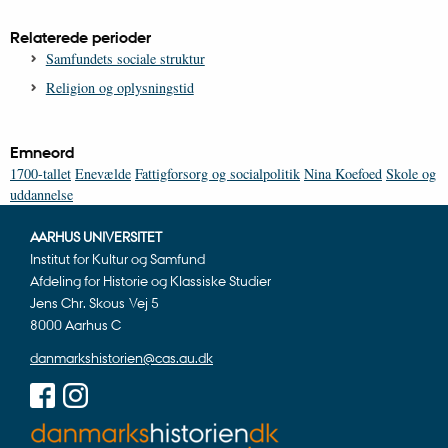
Relaterede perioder
Samfundets sociale struktur
Religion og oplysningstid
Emneord
1700-tallet
Enevælde
Fattigforsorg og socialpolitik
Nina Koefoed
Skole og
uddannelse
AARHUS UNIVERSITET
Institut for Kultur og Samfund
Afdeling for Historie og Klassiske Studier
Jens Chr. Skous Vej 5
8000 Aarhus C
danmarkshistorien@cas.au.dk