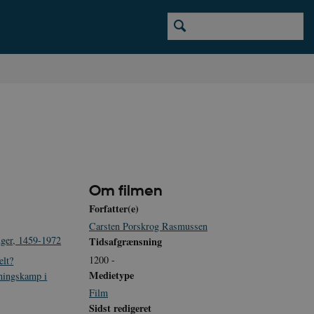
Om filmen
Forfatter(e)
Carsten Porskrog Rasmussen
uger, 1459-1972
Tidsafgrænsning
1200 -
elt?
Medietype
ningskamp i
Film
Sidst redigeret