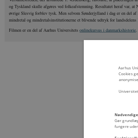
og Tyskland skulle afgøres ved folkeafstemning. Resultatet heraf var, at
øvrige Slesvig forblev tysk. Men selvom Sønderjylland i dag er en del af
mindretal og mindretalsinstitutionerne et blivende udtryk for landsdelens 
Filmen er en del af Aarhus Universitets
onlinekursus i danmarkshistorie
.
Aarhus Uni
Cookies ge
anonymiser
Universite
Nødvendige
Gør grundlæ
fungere uden