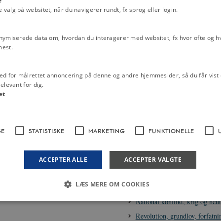
e
alg på websitet, når du navigerer rundt, fx sprog eller login.
Sønderborg Slot, 1230-
rtekster.
Kilder
nymiserede data om, hvordan du interagerer med websitet, fx hvor ofte og hvi
Ribebrevet, 5. marts 1460
mest.
N
UDSKRIV
Film
ed for målrettet annoncering på denne og andre hjemmesider, så du får vist 
Introduktion til perioden '
elevant for dig.
helstat til nationalstat', 18
et
Neutralitetspolitik i Tyskl
1864-1919
GE
STATISTISKE
MARKETING
FUNKTIONELLE
Relaterede perioder
Kongerigets politiske udvikli
Fra pantsat rige til regional s
ACCEPTER ALLE
ACCEPTER VALGTE
Kongemagt og adelsstyre
LÆS MERE OM COOKIES
Udenrigspolitikken
National konflikt, krig og neutr
Revolution, grundlov, forfatn