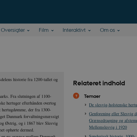
Oversigter
Film
Interaktivt
Om os
elens historie fra 1200-tallet og
Relateret indhold
Temaer
arks. Fra slutningen af 1100-
yske hertuger efterhånden overtog
De slesvig-holstenske hert
igt hertugdømme, der fra 1300-
Genforening eller Slesvig d
riget Danmark forvaltningsmæssigt
Grænsedragning og afstem
 og Østrig, og i 1867 blev Slesvig
Mellemslesvig i 1920
et ophørte dermed.
Sønderjysk historie, 1000-
n af en ny grænse mellem Danmark