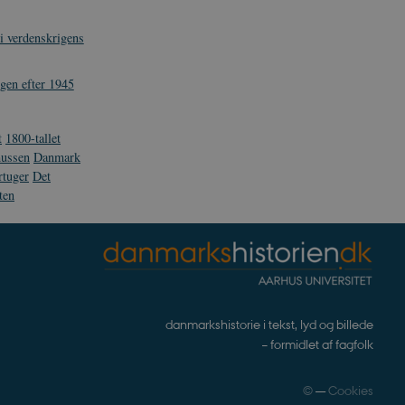
som navigation mm.
 i verdenskrigens
gen efter 1945
TYPO3, og bruges til at
kend-bruger er logget ind i
t
1800-tallet
ntegrerede Spotify-plugin.
mussen
Danmark
rs af websteder.
rtuger
Det
ten
ntegrerede Spotify-plugin.
rs af websteder.
gt af websteder skrevet i
nonym brugersession af
enesten til at huske
t er nødvendigt, at
rrekt.
danmarkshistorie i tekst, lyd og billede
webstedsikkerhed til at
– formidlet af fagfolk
websteder.
ennesker og bots. Dette er
e rapporter om brugen af
©
—
Cookies