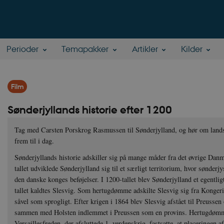
Perioder
Temapakker
Artikler
Kilder
Film
Sønderjyllands historie efter 1200
Tag med Carsten Porskrog Rasmussen til Sønderjylland, og hør om landsd
frem til i dag.
Sønderjyllands historie adskiller sig på mange måder fra det øvrige Danm
tallet udviklede Sønderjylland sig til et særligt territorium, hvor sønderj
den danske konges beføjelser. I 1200-tallet blev Sønderjylland et egentl
tallet kaldtes Slesvig. Som hertugdømme adskilte Slesvig sig fra Konge
såvel som sprogligt. Efter krigen i 1864 blev Slesvig afstået til Preussen
sammen med Holsten indlemmet i Preussen som en provins. Hertugdømm
Versaillesfreden, der afsluttede 1. verdenskrig, fastsatte, at placeringe