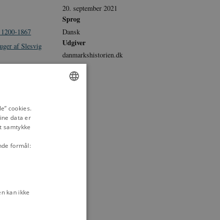
20. september 2021
Sprog
Dansk
. 1200-1867
Udgiver
uger af Slesvig
danmarkshistorien.dk
ønderjysk
ten i 1490, 1544
ENGLISH
e” cookies.
ine data er
DANISH
nd før 1800
it samtykke
ke Krig)
nde formål:
under 1.
n kan ikke
slesvig 1920-
slesvig 1920-