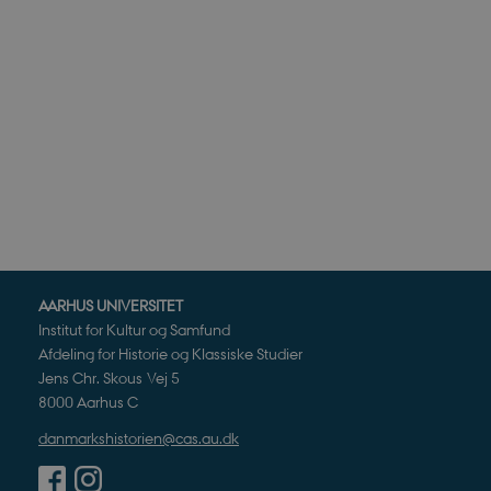
Nødvendige cookies hjælper
Hjemmesiden kan ikke funge
Navn
U
be_typo_user
TY
.d
sp_t
Sp
.s
sp_landing
Sp
.s
JSESSIONID
Or
.n
AARHUS UNIVERSITET
Institut for Kultur og Samfund
CookieScriptConsent
Co
Afdeling for Historie og Klassiske Studier
da
Jens Chr. Skous Vej 5
8000 Aarhus C
XSRF-TOKEN
da
danmarkshistorien@cas.au.dk
__cf_bm
Cl
.v