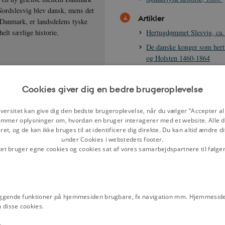
 Nordslesvig blev dansk, mens det
Artikler
 Danmark, er landsdelens tyske
Hertugdømmet Slesvig, ca
helt særlige historie.
De danske konger som hert
og Holsten 1460-1864
Besættelsen 1940-1945 i s
perspektiv
Cookies giver dig en bedre brugeroplevelse
Delingerne af Slesvig-Hols
og 1564
versitet kan give dig den bedste brugeroplevelse, når du vælger ”Accepter all
mmer oplysninger om, hvordan en bruger interagerer med et website. Alle d
Sprogforhold i Sønderjylla
et, og de kan ikke bruges til at identificere dig direkte. Du kan altid ændre d
Krigen i 1864 (2. Slesvigs
under Cookies i webstedets footer.
tet bruger egne cookies og cookies sat af vores samarbejdspartnere til følge
Levevilkår i Sønderjylland 
verdenskrig
H.P. Hanssen, 1862-1936
Genforeningen 1920
ggende funktioner på hjemmesiden brugbare, fx navigation mm. Hjemmeside
 disse cookies.
Det danske mindretal i Syd
Det tyske mindretal i Nord