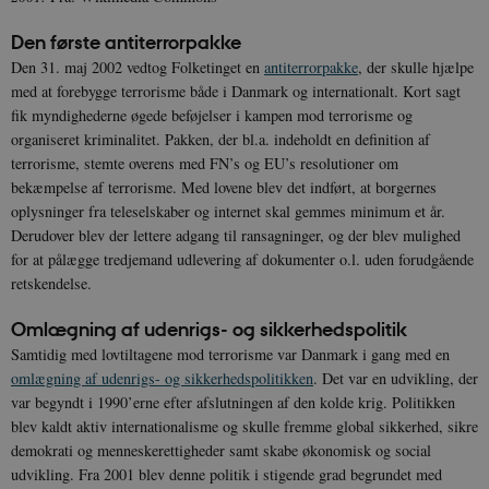
Den første antiterrorpakke
Den 31. maj 2002 vedtog Folketinget en
antiterrorpakke
, der skulle hjælpe
med at forebygge terrorisme både i Danmark og internationalt. Kort sagt
fik myndighederne øgede beføjelser i kampen mod terrorisme og
organiseret kriminalitet. Pakken, der bl.a. indeholdt en definition af
terrorisme, stemte overens med FN’s og EU’s resolutioner om
bekæmpelse af terrorisme. Med lovene blev det indført, at borgernes
oplysninger fra teleselskaber og internet skal gemmes minimum et år.
Derudover blev der lettere adgang til ransagninger, og der blev mulighed
for at pålægge tredjemand udlevering af dokumenter o.l. uden forudgående
retskendelse.
Omlægning af udenrigs- og sikkerhedspolitik
Samtidig med lovtiltagene mod terrorisme var Danmark i gang med en
omlægning af udenrigs- og sikkerhedspolitikken
. Det var en udvikling, der
var begyndt i 1990’erne efter afslutningen af den kolde krig. Politikken
blev kaldt aktiv internationalisme og skulle fremme global sikkerhed, sikre
demokrati og menneskerettigheder samt skabe økonomisk og social
udvikling. Fra 2001 blev denne politik i stigende grad begrundet med