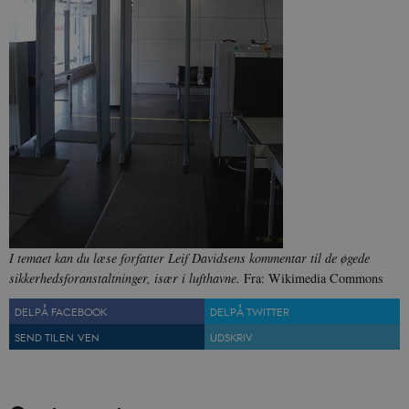
sp_t
1 år
Spotify Inc.
.spotify.com
sp_landing
1 dag
Spotify Inc.
.spotify.com
JSESSIONID
Session
Oracle Corporation
.nr-data.net
I temaet kan du læse forfatter Leif Davidsens kommentar til de øgede
sikkerhedsforanstaltninger, især i lufthavne.
Fra: Wikimedia Commons
DEL PÅ FACEBOOK
DEL PÅ TWITTER
SEND TIL EN VEN
UDSKRIV
CookieScriptConsent
1 år
CookieScript
danmarkshistorien.dk