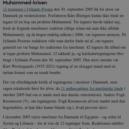
Muhammed-krisen
12 tegninger i Jyllands-Posten
den 30. september 2005 fik for alvor sat
Danmark på verdenskortet. Forfatteren Kåre Bluitgen kunne ikke finde en
tegner til en bog om profeten Muhammed. Tre tegnere havde takket nej,
fordi de frygtede muslimers reaktion (ifølge islam må man ikke afbilde
Muhammed), og da bogen endelig udkom i 2006, var tegneren anonym. På
Jyllands-Postens redaktion ville man derfor finde ud af, om tegnere
generelt set var bange for reaktioner fra muslimer. 42 tegnere fik tilbud om
at tegne profeten Muhammed, 12 takkede ja, og karikaturtegningerne blev
bragt i Jyllands-Posten den 30. september 2005. Den mest omtalte var
Kurt Westergaards (1935-2021) tegning af en skægget mand med en
turban formet som en tændt bombe.
Der var efterfølgende kritik af tegningerne i moskeer i Danmark, men
sagen eskalerede først for alvor, da
11 ambassadører fra muslimske lande
i
oktober 2005 bad om et møde med den danske statsminister, Anders Fogh
Rasmussen (V), om tegningerne. Fogh Rasmussen afviste mødet med den
begrundelse, at han ikke kunne blande sig i, hvad pressen skrev.
I december 2005 rejste muslimer fra Danmark til Egypten – og siden til
Syrien og Libanon – for at vise de 12 tegninger frem. Reaktionen udeblev