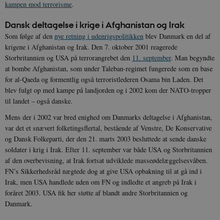
kampen mod terrorisme
.
Dansk deltagelse i krige i Afghanistan og Irak
Som følge af den
nye retning i udenrigspolitikken
blev Danmark en del af
krigene i Afghanistan og Irak. Den 7. oktober 2001 reagerede
Storbritannien og USA på terrorangrebet den
11. september
. Man begyndte
at bombe Afghanistan, som under Taleban-regimet fungerede som en base
for al-Qaeda og formentlig også terroristlederen Osama bin Laden. Det
blev fulgt op med kampe på landjorden og i 2002 kom der NATO-tropper
til landet – også danske.
Mens der i 2002 var bred enighed om Danmarks deltagelse i Afghanistan,
var det et snævert folketingsflertal, bestående af Venstre, De Konservative
og Dansk Folkeparti, der den 21. marts 2003 besluttede at sende danske
soldater i krig i Irak. Efter 11. september var både USA og Storbritannien
af den overbevisning, at Irak fortsat udviklede masseødelæggelsesvåben.
FN’s Sikkerhedsråd nægtede dog at give USA opbakning til at gå ind i
Irak, men USA handlede uden om FN og indledte et angreb på Irak i
foråret 2003. USA fik her støtte af blandt andre Storbritannien og
Danmark.