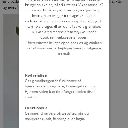
give besked til de berørte personer. Samtidig fik PET adgang til at aflytte
brugeroplevelse, når du vælger ”Accepter alle”
og overvåge ikke-mistænkte personers telefoner og computere.
cookies. Cookies gemmer oplysninger om,
hvordan en bruger interagerer med et
website. Alle dine data er anonymiseret, og de
kan ikke bruges til at identificere dig direkte.
Du kan altid ændre dit samtykke under
Cookies i webstedets footer.
Universitetet bruger egne cookies og cookies
sat af vores samarbejdspartnere til følgende
formål:
Nødvendige
Gør grundlæggende funktioner på
hjemmesiden brugbare, fx navigation mm.
Hjemmesiden kan ikke fungere uden disse
cookies.
Funktionelle
Gemmer dine valg på websitet, når du
navigerer rundt, fx sprog eller login.