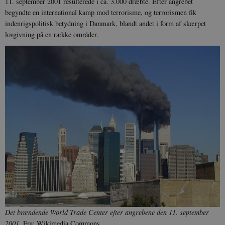
11. september 2001 resulterede i ca. 3.000 dræbte. Efter angrebet
begyndte en international kamp mod terrorisme, og terrorismen fik
indenrigspolitisk betydning i Danmark, blandt andet i form af skærpet
lovgivning på en række områder.
Det brændende World Trade Center efter angrebene den 11. september
2001.
Fra: Wikimedia Commons