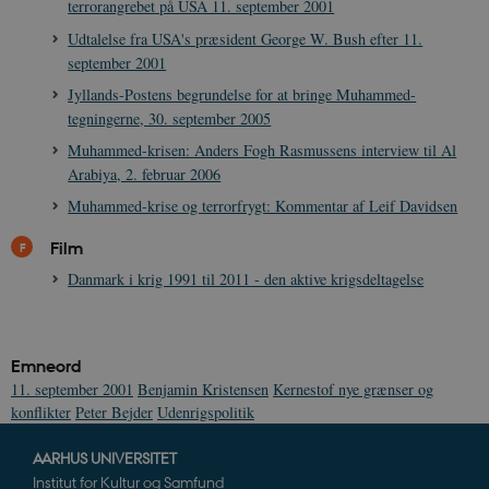
.youtube.com
h5pcomsession
danmarkshistoriendk.h5p.com
1 dag
A
terrorangrebet på USA 11. september 2001
YouTube til a
visninger af
CloudFront-
.h5p.com
Session
A
Udtalelse fra USA's præsident George W. Bush efter 11.
indlejrede vi
Signature
september 2001
vuid
1 år 1
D
Vimeo.com Inc.
Jyllands-Postens begrundelse for at bringe Muhammed-
måned
V
.vimeo.com
p
tegningerne, 30. september 2005
CloudFront-
.h5p.com
Session
A
Muhammed-krisen: Anders Fogh Rasmussens interview til Al
Region
Arabiya, 2. februar 2006
CloudFront-
.h5p.com
Session
A
Muhammed-krise og terrorfrygt: Kommentar af Leif Davidsen
Policy
_ga_7J1SYH77RJ
.danmarkshistorien.dk
1 år 1
G
Film
måned
Danmark i krig 1991 til 2011 - den aktive krigsdeltagelse
_ga
1 år 1
D
Google LLC
måned
k
.danmarkshistorien.dk
U
s
i
a
Emneord
a
11. september 2001
Benjamin Kristensen
Kernestof nye grænser og
c
s
konflikter
Peter Bejder
Udenrigspolitik
b
e
n
AARHUS UNIVERSITET
i
Institut for Kultur og Samfund
i