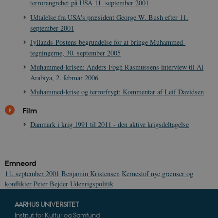
.youtube.com
h5pcomsession
danmarkshistoriendk.h5p.com
1 dag
A
terrorangrebet på USA 11. september 2001
YouTube til a
visninger af
CloudFront-
.h5p.com
Session
A
Udtalelse fra USA's præsident George W. Bush efter 11.
indlejrede vi
Signature
september 2001
vuid
1 år 1
D
Vimeo.com Inc.
Jyllands-Postens begrundelse for at bringe Muhammed-
måned
V
.vimeo.com
p
tegningerne, 30. september 2005
CloudFront-
.h5p.com
Session
A
Muhammed-krisen: Anders Fogh Rasmussens interview til Al
Region
Arabiya, 2. februar 2006
CloudFront-
.h5p.com
Session
A
Muhammed-krise og terrorfrygt: Kommentar af Leif Davidsen
Policy
_ga_7J1SYH77RJ
.danmarkshistorien.dk
1 år 1
G
Film
måned
Danmark i krig 1991 til 2011 - den aktive krigsdeltagelse
_ga
1 år 1
D
Google LLC
måned
k
.danmarkshistorien.dk
U
s
i
a
Emneord
a
11. september 2001
Benjamin Kristensen
Kernestof nye grænser og
c
s
konflikter
Peter Bejder
Udenrigspolitik
b
e
n
AARHUS UNIVERSITET
i
Institut for Kultur og Samfund
i