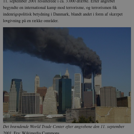
11. september 2001 resulterede i ca. 3.000 dræbte. Efter angrebet
begyndte en international kamp mod terrorisme, og terrorismen fik
indenrigspolitisk betydning i Danmark, blandt andet i form af skærpet
lovgivning på en række områder.
Det brændende World Trade Center efter angrebene den 11. september
2001.
Fra: Wikimedia Commons