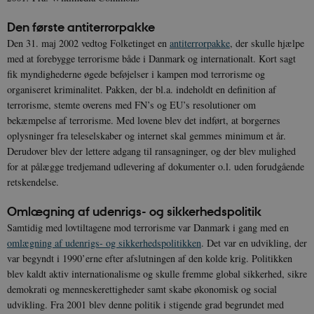
Den første antiterrorpakke
Den 31. maj 2002 vedtog Folketinget en
antiterrorpakke
, der skulle hjælpe
med at forebygge terrorisme både i Danmark og internationalt. Kort sagt
fik myndighederne øgede beføjelser i kampen mod terrorisme og
organiseret kriminalitet. Pakken, der bl.a. indeholdt en definition af
terrorisme, stemte overens med FN’s og EU’s resolutioner om
bekæmpelse af terrorisme. Med lovene blev det indført, at borgernes
oplysninger fra teleselskaber og internet skal gemmes minimum et år.
Derudover blev der lettere adgang til ransagninger, og der blev mulighed
for at pålægge tredjemand udlevering af dokumenter o.l. uden forudgående
retskendelse.
Omlægning af udenrigs- og sikkerhedspolitik
Samtidig med lovtiltagene mod terrorisme var Danmark i gang med en
omlægning af udenrigs- og sikkerhedspolitikken
. Det var en udvikling, der
var begyndt i 1990’erne efter afslutningen af den kolde krig. Politikken
blev kaldt aktiv internationalisme og skulle fremme global sikkerhed, sikre
demokrati og menneskerettigheder samt skabe økonomisk og social
udvikling. Fra 2001 blev denne politik i stigende grad begrundet med