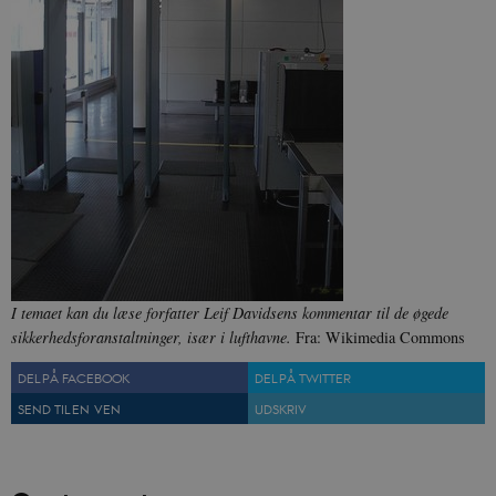
sp_t
1 år
Spotify Inc.
.spotify.com
sp_landing
1 dag
Spotify Inc.
.spotify.com
JSESSIONID
Session
Oracle Corporation
.nr-data.net
I temaet kan du læse forfatter Leif Davidsens kommentar til de øgede
sikkerhedsforanstaltninger, især i lufthavne.
Fra: Wikimedia Commons
DEL PÅ FACEBOOK
DEL PÅ TWITTER
SEND TIL EN VEN
UDSKRIV
CookieScriptConsent
1 år
CookieScript
danmarkshistorien.dk