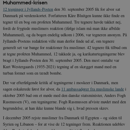
Muhammed-krisen
12 tegninger i Jyllands-Posten
den 30. september 2005 fik for alvor sat
Danmark på verdenskortet. Forfatteren Kåre Bluitgen kunne ikke finde en
tegner til en bog om profeten Muhammed. Tre tegnere havde takket nej,
fordi de frygtede muslimers reaktion (ifølge islam må man ikke afbilde
Muhammed), og da bogen endelig udkom i 2006, var tegneren anonym. På
Jyllands-Postens redaktion ville man derfor finde ud af, om tegnere
generelt set var bange for reaktioner fra muslimer. 42 tegnere fik tilbud om
at tegne profeten Muhammed, 12 takkede ja, og karikaturtegningerne blev
bragt i Jyllands-Posten den 30. september 2005. Den mest omtalte var
Kurt Westergaards (1935-2021) tegning af en skægget mand med en
turban formet som en tændt bombe.
Der var efterfølgende kritik af tegningerne i moskeer i Danmark, men
sagen eskalerede først for alvor, da
11 ambassadører fra muslimske lande
i
oktober 2005 bad om et møde med den danske statsminister, Anders Fogh
Rasmussen (V), om tegningerne. Fogh Rasmussen afviste mødet med den
begrundelse, at han ikke kunne blande sig i, hvad pressen skrev.
I december 2005 rejste muslimer fra Danmark til Egypten – og siden til
Syrien og Libanon – for at vise de 12 tegninger frem. Reaktionen udeblev