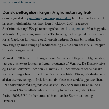
kampen mod terrorisme
.
Dansk deltagelse i krige i Afghanistan og Irak
Som følge af den
nye retning i udenrigspolitikken
blev Danmark en del af
krigene i Afghanistan og Irak. Den 7. oktober 2001 reagerede
Storbritannien og USA på terrorangrebet den
11. september
. Man begyndte
at bombe Afghanistan, som under Taleban-regimet fungerede som en base
for al-Qaeda og formentlig også terroristlederen Osama bin Laden. Det
blev fulgt op med kampe på landjorden og i 2002 kom der NATO-tropper
til landet – også danske.
Mens der i 2002 var bred enighed om Danmarks deltagelse i Afghanistan,
var det et snævert folketingsflertal, bestående af Venstre, De Konservative
og Dansk Folkeparti, der den 21. marts 2003 besluttede at sende danske
soldater i krig i Irak. Efter 11. september var både USA og Storbritannien
af den overbevisning, at Irak fortsat udviklede masseødelæggelsesvåben.
FN’s Sikkerhedsråd nægtede dog at give USA opbakning til at gå ind i
Irak, men USA handlede uden om FN og indledte et angreb på Irak i
foråret 2003. USA fik her støtte af blandt andre Storbritannien og
Danmark.