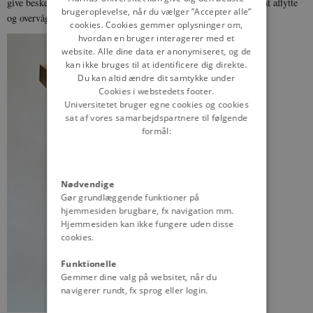
give besked til de berørte personer. Samtidig fik PET adgang til at aflytte
brugeroplevelse, når du vælger ”Accepter alle”
og overvåge ikke-mistænkte personers telefoner og computere.
cookies. Cookies gemmer oplysninger om,
hvordan en bruger interagerer med et
website. Alle dine data er anonymiseret, og de
kan ikke bruges til at identificere dig direkte.
Du kan altid ændre dit samtykke under
Cookies i webstedets footer.
Universitetet bruger egne cookies og cookies
sat af vores samarbejdspartnere til følgende
formål:
Nødvendige
Gør grundlæggende funktioner på
hjemmesiden brugbare, fx navigation mm.
Hjemmesiden kan ikke fungere uden disse
cookies.
Funktionelle
Gemmer dine valg på websitet, når du
navigerer rundt, fx sprog eller login.