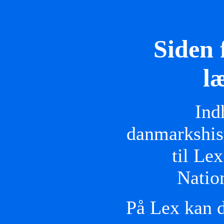
Siden 
l
Ind
danmarkshist
til Le
Natio
På Lex kan d