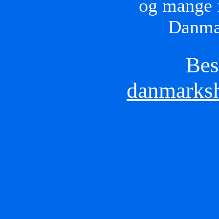
og mange f
Danmar
Bes
danmarksh