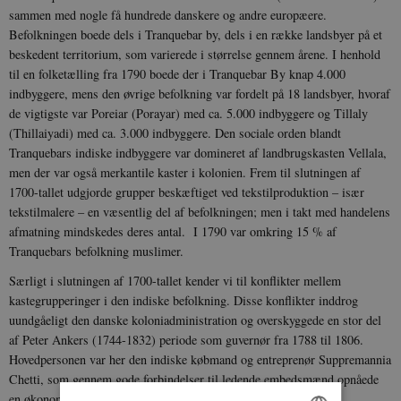
sammen med nogle få hundrede danskere og andre europæere.
Befolkningen boede dels i Tranquebar by, dels i en række landsbyer på et
beskedent territorium, som varierede i størrelse gennem årene. I henhold
til en folketælling fra 1790 boede der i Tranquebar By knap 4.000
indbyggere, mens den øvrige befolkning var fordelt på 18 landsbyer, hvoraf
de vigtigste var Poreiar (Porayar) med ca. 5.000 indbyggere og Tillaly
(Thillaiyadi) med ca. 3.000 indbyggere. Den sociale orden blandt
Tranquebars indiske indbyggere var domineret af landbrugskasten Vellala,
men der var også merkantile kaster i kolonien. Frem til slutningen af
1700-tallet udgjorde grupper beskæftiget ved tekstilproduktion – især
tekstilmalere – en væsentlig del af befolkningen; men i takt med handelens
afmatning mindskedes deres antal. I 1790 var omkring 15 % af
Tranquebars befolkning muslimer.
Særligt i slutningen af 1700-tallet kender vi til konflikter mellem
kastegrupperinger i den indiske befolkning. Disse konflikter inddrog
uundgåeligt den danske koloniadministration og overskyggede en stor del
af Peter Ankers (1744-1832) periode som guvernør fra 1788 til 1806.
Hovedpersonen var her den indiske købmand og entreprenør Suppremannia
Chetti, som gennem gode forbindelser til ledende embedsmænd opnåede
en økonomisk dominerende stilling i kolonien.