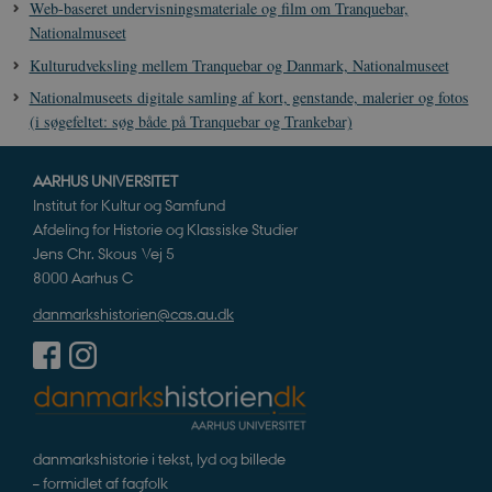
Web-baseret undervisningsmateriale og film om Tranquebar,
c
s
Nationalmuseet
b
e
Kulturudveksling mellem Tranquebar og Danmark, Nationalmuseet
n
i
Nationalmuseets digitale samling af kort, genstande, malerier og fotos
i
s
(i søgefeltet: søg både på Tranquebar og Trankebar)
s
b
s
k
AARHUS UNIVERSITET
a
Institut for Kultur og Samfund
h
Afdeling for Historie og Klassiske Studier
CloudFront-
.h5p.com
Session
A
Jens Chr. Skous Vej 5
Created-At
8000 Aarhus C
_gat_UA-
.danmarkshistorien.dk
58
T
8822943-1
sekunder
c
danmarkshistorien@cas.au.dk
A
p
n
u
n
o
I
_
u
a
danmarkshistorie i tekst, lyd og billede
r
– formidlet af fagfolk
h