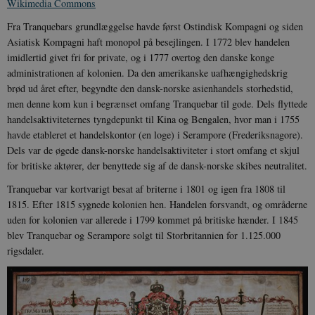
Wikimedia Commons
Fra Tranquebars grundlæggelse havde først Ostindisk Kompagni og siden
Asiatisk Kompagni haft monopol på besejlingen. I 1772 blev handelen
imidlertid givet fri for private, og i 1777 overtog den danske konge
administrationen af kolonien. Da den amerikanske uafhængighedskrig
brød ud året efter, begyndte den dansk-norske asienhandels storhedstid,
men denne kom kun i begrænset omfang Tranquebar til gode. Dels flyttede
handelsaktiviteternes tyngdepunkt til Kina og Bengalen, hvor man i 1755
havde etableret et handelskontor (en loge) i Serampore (Frederiksnagore).
Dels var de øgede dansk-norske handelsaktiviteter i stort omfang et skjul
for britiske aktører, der benyttede sig af de dansk-norske skibes neutralitet.
Tranquebar var kortvarigt besat af briterne i 1801 og igen fra 1808 til
1815. Efter 1815 sygnede kolonien hen. Handelen forsvandt, og områderne
uden for kolonien var allerede i 1799 kommet på britiske hænder. I 1845
blev Tranquebar og Serampore solgt til Storbritannien for 1.125.000
rigsdaler.