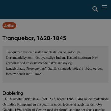
Artikel
Tranquebar, 1620-1845
Tranquebar var en dansk handelsstation og koloni på
Coromandelkysten i det sydøstlige Indien. Handelsstationen blev
grundlagt ved en eksisterende fiskerlandsby og
handelsplads,
Tarangambadi
(tamil: syngende bølge) i 1620, og den
forblev dansk indtil 1845.
Etablering
I 1618 sendte Christian 4. (født 1577, regent 1588-1648) og det nydannede
Ostindisk Kompagni en ekspedition under ledelse af adelsmanden Ove
Giedde (1594-1660) til Ceylon med det formål at sikre det dansk-norske