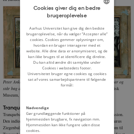
Cookies giver dig en bedre
brugeroplevelse
ENGLISH
DANISH
Aarhus Universitet kan give dig den bedste
brugeroplevelse, når du vælger ”Accepter alle”
cookies. Cookies gemmer oplysninger om,
hvordan en bruger interagerer med et
website. Alle dine data er anonymiseret, og de
kan ikke bruges til at identificere dig direkte.
Du kan altid ændre dit samtykke under
Cookies i webstedets footer.
Universitetet bruger egne cookies og cookies
sat af vores samarbejdspartnere til følgende
Peter Anker, der var guvernør fra 1788 til 1806, var også kunstner og
formål:
står bag dette maleri af Tranquebar fra 1790
. Foto: Kulturhistorisk
Museum, Oslo
Tranquebar-missionen
Nødvendige
Gør grundlæggende funktioner på
Tranquebar var desuden hjemsted for verdens første lutherske mission.
hjemmesiden brugbare, fx navigation mm.
Den indledte sit arbejde i 1706, da de to tyske præster Bartholomæus
Hjemmesiden kan ikke fungere uden disse
Ziegenbalg (1682-1719) og Heinrich Plütschau (1676-1752) ankom til
cookies.