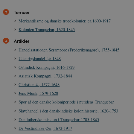
Temaer
Merkantilisme og danske tropekolonier, ca.1600-1917
Kolonien Tranquebar, 1620-1845
sp_t
1 år
Spotify Inc.
.spotify.com
Artikler
Handelsstationen Serampore (Frederiksnagore), 1755-1845
Udenrigshandel før 1848
Ostindisk Kompagni, 1616-1729
sp_landing
1 dag
Spotify Inc.
.spotify.com
Asiatisk Kompagni, 1732-1844
Christian 4., 1577-1648
Jens Munk, 1579-1628
Spor af den danske koloniperiode i nutidens Tranquebar
JSESSIONID
Session
Oracle Corporation
Slavehandel i den dansk-indiske kolonihistorie, 1620-1753
.nr-data.net
Den lutherske mission i Tranquebar 1705-1845
De Vestindiske Øer, 1672-1917