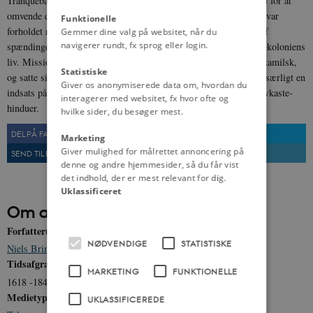
Tranquebar, udsendt af Frederik 4. (født 1671, regent 1699-1730) for at
omvende de indiske undersåtter til kristendommen. De første år var
Funktionelle
forholdet mellem handelskompagniet og missionærerne præget af
Gemmer dine valg på websitet, når du
navigerer rundt, fx sprog eller login.
spændinger, men efterhånden blev missionen en integreret del af koloniens
liv. Missionærerne studerede det dominerende sprog i kolonien, tamilsk,
Statistiske
og satte sig ind i den lokale kultur og religion. Missionen ydede særligt en
Giver os anonymiserede data om, hvordan du
indsats på skoleområdet og havde især held med at konvertere lavkaste-
interagerer med websitet, fx hvor ofte og
hinduer.
hvilke sider, du besøger mest.
DEL PÅ FACEBOOK
DEL PÅ TWITTER
Marketing
Giver mulighed for målrettet annoncering på
SEND TIL EN VEN
UDSKRIV
denne og andre hjemmesider, så du får vist
det indhold, der er mest relevant for dig.
Uklassificeret
Om artiklen
Forfatter(e)
NØDVENDIGE
STATISTISKE
Niels Brimnes
Tidsafgrænsning
MARKETING
FUNKTIONELLE
1618 -1845
Medietype
UKLASSIFICEREDE