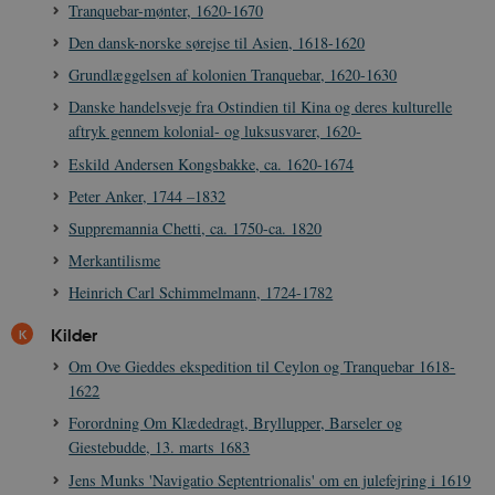
Tranquebar-mønter, 1620-1670
Den dansk-norske sørejse til Asien, 1618-1620
CookieScriptConsent
1 år
CookieScript
Grundlæggelsen af kolonien Tranquebar, 1620-1630
danmarkshistorien.dk
Danske handelsveje fra Ostindien til Kina og deres kulturelle
aftryk gennem kolonial- og luksusvarer, 1620-
Eskild Andersen Kongsbakke, ca. 1620-1674
Peter Anker, 1744 –1832
Suppremannia Chetti, ca. 1750-ca. 1820
XSRF-TOKEN
danmarkshistoriendk.h5p.com
1 dag
Merkantilisme
Heinrich Carl Schimmelmann, 1724-1782
Kilder
Om Ove Gieddes ekspedition til Ceylon og Tranquebar 1618-
__cf_bm
30
Cloudflare Inc.
1622
minutte
.vimeo.com
Forordning Om Klædedragt, Bryllupper, Barseler og
Giestebudde, 13. marts 1683
Jens Munks 'Navigatio Septentrionalis' om en julefejring i 1619