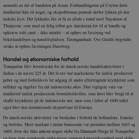
monarki en del af handelen på Asien. Forhandlingerne på Ceylon førte
imidlertid ikke til noget, og ekspeditionen prøvede derfor lykken på den
indiske kyst. Det lykkedes her at få en aftale i stand med Nayakaen af
Thanjavur, som mod en årlig tribut gav danskerne lov til at handle og
opkræve told samt – ikke mindst – at opføre en fæstning ved
fiskerlandsbyen og handelspladsen, Tarangambadi. Ove Giedde begyndte
straks at opføre fæstningen Dansborg.
Handel og økonomiske forhold
Tranquebar blev hovedsædet for de dansk-norske handelsaktiviteter i
Indien i de næste 225 år. Det lå tæt ved markederne for indisk produceret
peber og med forholdsvis let adgang til andre eftertragtede krydderier som
nelliker og ingefær fra det indonesiske øhav. Den vigtigste vare var
imidlertid indisk producerede bomuldstekstiler, som først blev brugt til at
skaffe krydderier på de indonesiske øer, men som i løbet af 1600-tallet
også blev den dominerende eksportvare til Europa.
De dansk-norske aktiviteter var beskedne i forhold de hollandske, franske
og britiske. Mest markant i denne henseende var perioden mellem 1643 og
1669, hvor der ikke ankom nogen skibe fra Danmark-Norge til Tranquebar,
og hvor man supplerede indtægterne gennem kapervirksomhed mod skibe,