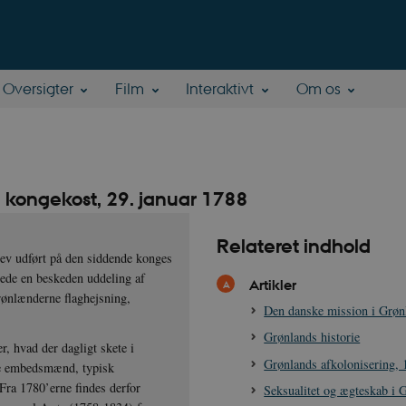
Oversigter
Film
Interaktivt
Om os
 kongekost, 29. januar 1788
Relateret indhold
lev udført på den siddende konges
tede en beskeden uddeling af
Artikler
rønlænderne flaghejsning,
Den danske mission i Grøn
Grønlands historie
er, hvad der dagligt skete i
Grønlands afkolonisering,
nde embedsmænd, typisk
Fra 1780’erne findes derfor
Seksualitet og ægteskab i 