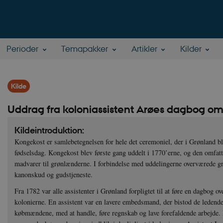
Perioder
Temapakker
Artikler
Kilder
Kilde
Uddrag fra koloniassistent Arøes dagbog om
Kildeintroduktion:
Kongekost er samlebetegnelsen for hele det ceremoniel, der i Grønland b
fødselsdag. Kongekost blev første gang uddelt i 1770’erne, og den omfat
madvarer til grønlænderne. I forbindelse med uddelingerne overværede g
kanonskud og gudstjeneste.
Fra 1782 var alle assistenter i Grønland forpligtet til at føre en dagbog ov
kolonierne. En assistent var en lavere embedsmand, der bistod de lede
købmændene, med at handle, føre regnskab og lave forefaldende arbejde. 