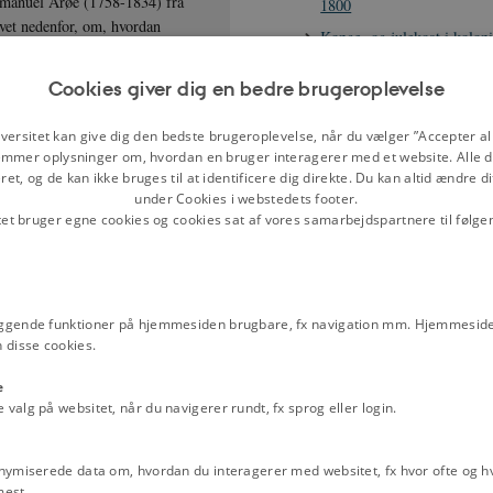
Immanuel Arøe (1758-1834) fra
1800
ivet nedenfor, om, hvordan
Konge- og julekost i kolon
ca. 1720-1966
Cookies giver dig en bedre brugeroplevelse
det dansk-grønlandske mandskab
Hans Egede, 1686-1758
er. Brændevin var ellers forbudt
Dansk-norske krav på Grøn
 undtagelse for grønlændere i
versitet kan give dig den bedste brugeroplevelse, når du vælger ”Accepter all
Peter Anker, 1744 –1832
mmer oplysninger om, hvordan en bruger interagerer med et website. Alle d
selsdag særlig.
et, og de kan ikke bruges til at identificere dig direkte. Du kan altid ændre d
Hverdagslivet i de dansk-no
under Cookies i webstedets footer.
Grønland, 1721-1750
tet bruger egne cookies og cookies sat af vores samarbejdspartnere til følge
Kolonihistorie - hvad er de
Johanne Dorothea Glomsta
Kilder
ggende funktioner på hjemmesiden brugbare, fx navigation mm. Hjemmeside
 disse cookies.
Uddrag af 'Instrux for Grø
Giftermaal", 19. april 1782
e
Erklæring fra USA om Da
alg på websitet, når du navigerer rundt, fx sprog eller login.
højhedsret til Grønland, 4.
Brev fra købmand Johanne
nymiserede data om, hvordan du interagerer med websitet, fx hvor ofte og hvi
Glomstad til direktionen f
mest.