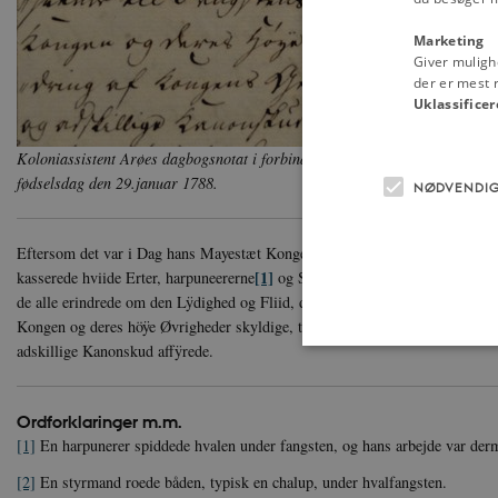
Marketing
Giver muligh
der er mest r
Uklassificer
Koloniassistent Arøes dagbogsnotat i forbindelse med fejringen i Holstein
fødselsdag den 29.januar 1788.
NØDVENDI
Eftersom det var i Dag hans Mayestæt Kongens hoÿe Födsels Dag, blev Grö
[1]
[2]
kasserede hviide Erter, harpuneererne
og Stÿrerne
blev desuden skiæn
de alle erindrede om den Lÿdighed og Fliid, de særdeles i henseende til Fa
Kongen og deres höÿe Øvrigheder skyldige, til erindring af Kongens Geburt
adskillige Kanonskud affÿrede.
Ordforklaringer m.m.
Nødvendige cookies hjælper
[1]
En harpunerer spiddede hvalen under fangsten, og hans arbejde var der
Hjemmesiden kan ikke funge
[2]
En styrmand roede båden, typisk en chalup, under hvalfangsten.
Navn
U