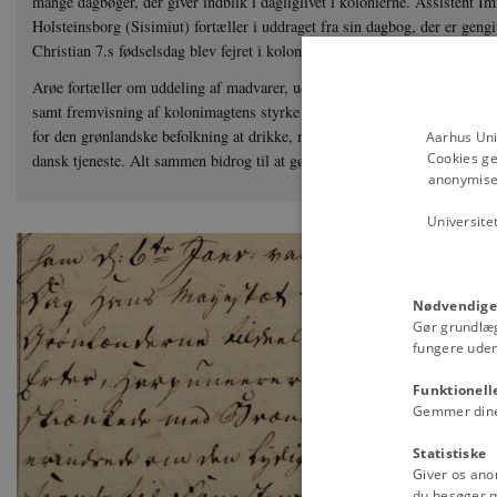
mange dagbøger, der giver indblik i dagliglivet i kolonierne. Assistent 
Holsteinsborg (Sisimiut) fortæller i uddraget fra sin dagbog, der er geng
Christian 7.s fødselsdag blev fejret i kolonien 29. januar 1788.
Arøe fortæller om uddeling af madvarer, udskænkning af brændevin til 
samt fremvisning af kolonimagtens styrke ved flag, kanoner og formaning
for den grønlandske befolkning at drikke, men her synes at være gjort en
Aarhus Uni
Cookies ge
dansk tjeneste. Alt sammen bidrog til at gøre fejringen af kongens fød
anonymiser
Universite
Nødvendige
Gør grundlæ
fungere uden
Funktionell
Gemmer dine v
Statistiske
Giver os ano
du besøger 