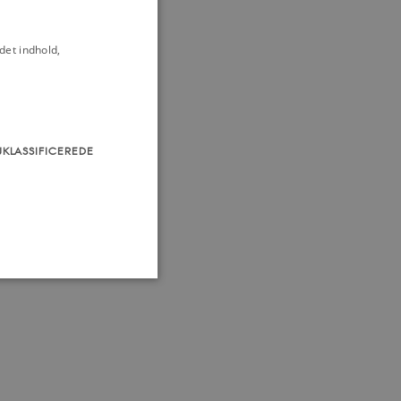
ptember 1788
nland, 22. marts
det indhold,
gsbefolkning i
UKLASSIFICEREDE
rie
dstrækning
isering
Kolonier
lm Olesen
som navigation mm.