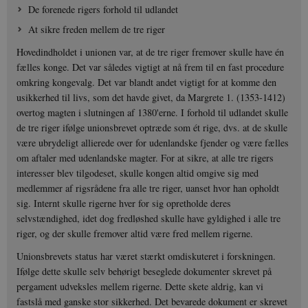
De forenede rigers forhold til udlandet
At sikre freden mellem de tre riger
Hovedindholdet i unionen var, at de tre riger fremover skulle have én
fælles konge. Det var således vigtigt at nå frem til en fast procedure
omkring kongevalg. Det var blandt andet vigtigt for at komme den
usikkerhed til livs, som det havde givet, da Margrete 1. (1353-1412)
overtog magten i slutningen af 1380'erne. I forhold til udlandet skulle
de tre riger ifølge unionsbrevet optræde som ét rige, dvs. at de skulle
være ubrydeligt allierede over for udenlandske fjender og være fælles
om aftaler med udenlandske magter. For at sikre, at alle tre rigers
interesser blev tilgodeset, skulle kongen altid omgive sig med
medlemmer af rigsrådene fra alle tre riger, uanset hvor han opholdt
sig. Internt skulle rigerne hver for sig opretholde deres
selvstændighed, idet dog fredløshed skulle have gyldighed i alle tre
riger, og der skulle fremover altid være fred mellem rigerne.
Unionsbrevets status har været stærkt omdiskuteret i forskningen.
Ifølge dette skulle selv behørigt beseglede dokumenter skrevet på
pergament udveksles mellem rigerne. Dette skete aldrig, kan vi
fastslå med ganske stor sikkerhed. Det bevarede dokument er skrevet