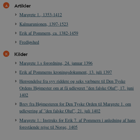
NID
6
Denne cooki
Google LLC
k
.danmarkshistorien.dk
måneder
indstilles af
Artikler
.google.com
U
3 dage
DoubleClick 
D
ejes af Google
Margrete 1., 1353-1412
e
at hjælpe med
f
oprette en pro
i
Kalmarunionen, 1397-1523
dine interess
t
vise dig relev
D
Erik af Pommern, ca. 1382-1459
annoncer på 
o
websteder.
v
Fredløshed
s
YSC
Session
Denne cooki
Google LLC
indstilles af
Kilder
.youtube.com
h5pcomsession
danmarkshistoriendk.h5p.com
1 dag
A
YouTube til a
visninger af
Margrete 1.s forordning, 24. januar 1396
CloudFront-
.h5p.com
Session
A
indlejrede vi
Signature
Erik af Pommerns kroningsdokument, 13. juli 1397
vuid
1 år 1
D
Vimeo.com Inc.
Henvendelse fra syv riddere og seks væbnere til Den Tyske
måned
V
.vimeo.com
p
Ordens Højmester om at få udleveret ”den falske Oluf”, 17. juni
1402
CloudFront-
.h5p.com
Session
A
Region
Brev fra Højmesteren for Den Tyske Orden til Margrete 1. om
CloudFront-
.h5p.com
Session
A
udlevering af ”den falske Oluf”, 21. juli 1402
Policy
Margrete 1.: Instruks for Erik 7. af Pommern i anledning af hans
_ga_7J1SYH77RJ
.danmarkshistorien.dk
1 år 1
G
måned
forestående rejse til Norge, 1405
_ga
1 år 1
D
Google LLC
måned
k
.danmarkshistorien.dk