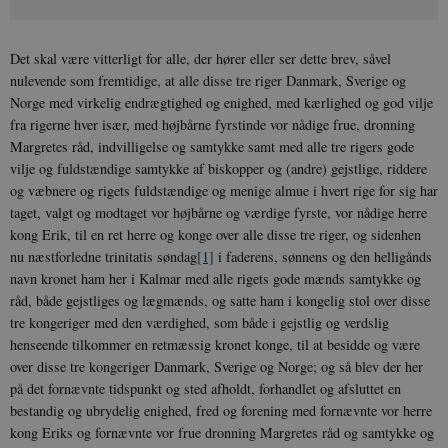
Det skal være vitterligt for alle, der hører eller ser dette brev, såvel
nulevende som fremtidige, at alle disse tre riger Danmark, Sverige og
Norge med virkelig endrægtighed og enighed, med kærlighed og god vilje
fra rigerne hver især, med højbårne fyrstinde vor nådige frue, dron­ning
Margretes råd, indvilligelse og samtykke samt med alle tre rigers gode
vilje og fuldstændige samtykke af biskopper og (andre) gejstlige, riddere
og væbnere og rigets fuldstændige og menige almue i hvert rige for sig har
taget, valgt og modtaget vor højbårne og værdige fyrste, vor nådige herre
kong Erik, til en ret herre og konge over alle disse tre riger, og sidenhen
nu næstforledne trinitatis søndag
[1]
i faderens, sønnens og den helligånds
navn kronet ham her i Kalmar med alle rigets gode mænds samtykke og
råd, både gejstliges og lægmænds, og satte ham i kongelig stol over disse
tre kongeriger med den værdighed, som både i gejstlig og verdslig
henseende tilkommer en retmæssig kronet konge, til at besidde og være
over disse tre kongeriger Danmark, Sverige og Norge; og så blev der her
på det fornævnte tidspunkt og sted afholdt, forhandlet og afsluttet en
bestandig og ubrydelig enighed, fred og forening med fornævnte vor herre
kong Eriks og fornævnte vor frue dronning Margre­tes råd og samtykke og