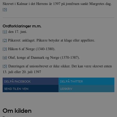
.nr-data.net
Skrevet i Kalmar i det Herrens år 1397 på jomfruen sankt Margretes dag.
[5]
Ordforklaringer m.m.
[1]
den 17. juni.
CookieScriptConsent
1 år
CookieScript
danmarkshistorien.dk
[2]
Påkæret: anklaget. Påkære betyder at klage eller appellere.
[3]
Håkon 6 af Norge (1340-1380).
[4]
Oluf, konge af Danmark og Norge (1370-1387).
[5]
Dateringen af unionsbrevet er ikke sikker. Det kan være skrevet enten
13. juli eller 20. juli 1397
XSRF-TOKEN
danmarkshistoriendk.h5p.com
1 dag
DEL PÅ FACEBOOK
DEL PÅ TWITTER
SEND TIL EN VEN
UDSKRIV
Om kilden
__cf_bm
30
Cloudflare Inc.
minutte
.vimeo.com