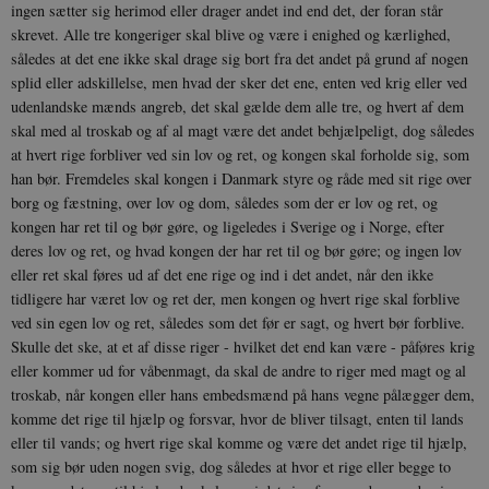
ingen sætter sig herimod eller drager andet ind end det, der foran står
skrevet. Alle tre kongeriger skal blive og være i enighed og kærlighed,
således at det ene ikke skal drage sig bort fra det andet på grund af nogen
splid eller adskillelse, men hvad der sker det ene, enten ved krig eller ved
udenlandske mænds angreb, det skal gælde dem alle tre, og hvert af dem
skal med al troskab og af al magt være det andet behjælpeligt, dog således
at hvert rige forbliver ved sin lov og ret, og kon­gen skal forholde sig, som
han bør. Fremdeles skal kongen i Danmark sty­re og råde med sit rige over
borg og fæstning, over lov og dom, således som der er lov og ret, og
kongen har ret til og bør gøre, og ligeledes i Sve­rige og i Norge, efter
deres lov og ret, og hvad kongen der har ret til og bør gøre; og ingen lov
eller ret skal føres ud af det ene rige og ind i det andet, når den ikke
tidligere har været lov og ret der, men kongen og hvert rige skal forblive
ved sin egen lov og ret, således som det før er sagt, og hvert bør forblive.
Skulle det ske, at et af disse riger - hvilket det end kan være - påføres krig
eller kommer ud for våbenmagt, da skal de andre to riger med magt og al
troskab, når kongen eller hans embedsmænd på hans vegne pålægger dem,
komme det rige til hjælp og forsvar, hvor de bliver tilsagt, enten til lands
eller til vands; og hvert rige skal komme og være det andet rige til hjælp,
som sig bør uden nogen svig, dog således at hvor et rige eller begge to