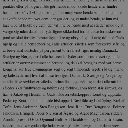
punkter eller på nogen måde gør hende imod, skade hende eller hindre
be_typo_user
Session
TYPO3 Association
.danmarkshistorien.dk
hende heri, så vil vi i god tro og af al magt være hende behjælpelige med
at skaffe hende ret over dem, der gør det; og vi under hende, at hun må
tage Gud til hjælp og dem, der vil hjælpe hende med at stå der imod og at
værge sig uden dadel. Til yder­ligere sikkerhed for, at disse foranskrevne
punkter skal forblive bestandi­ge, sikre og ubrydelige til evig tid med Guds
hjælp og i alle henseender og i alle artikler, således som forskrevet står, og
at breve skal udstedes på pergament to fra hvert rige, nemlig Danmark,
sp_t
1 år
Spotify Inc.
.spotify.com
Sverige og Norge, der i alle henseender lyder som foranskrevet og i alle
artikler er overensstem­mende hermed, og de skal besegles med vor herre
kongens, vor frue dronningens segl og segl tilhørende rigets råd og mænd
og købstæderne i hvert af disse tre riger, Danmark, Sverige og Norge, og
at alle disse styk­ker er således forhandlede og endt, og at de i alle måder
således skal fuld­byrdes og udføres og forblive, som foran står skrevet, da
sp_landing
1 dag
Spotify Inc.
.spotify.com
har vi Jakob og Henrik, af Guds nåde ærkebiskopper i Lund og Uppsala,
Peder og Knut, af samme nåde biskopper i Roskilde og Linköping, Karl af
Tofta, Jens Andersen, Sten Bengtsson, Jens Rud, Ture Bengtsson, Folmer
Jakobsen, Eringisl, Peder Nielsen af Ågård og Algot Magnusson, riddere,
Arnold, provst i Oslo, Ogmund Bolt, Alf Haraldssøn, og Gaute Erikssøn,
JSESSIONID
Session
Oracle Corporation
riddere, med vor gode vilje ladet vore segl blive hængt under dette brev.