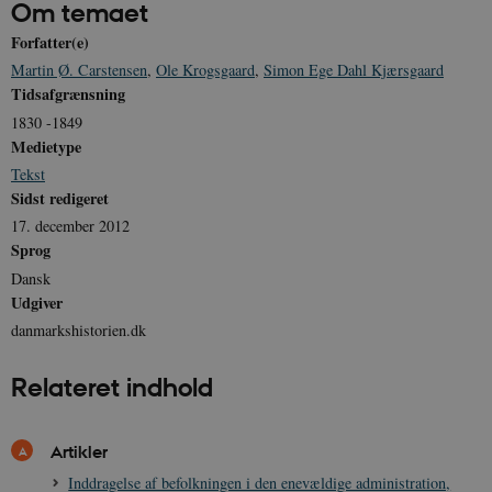
Om temaet
be_typo_user
Session
TYPO3 Association
Forfatter(e)
.danmarkshistorien.dk
Martin Ø. Carstensen
,
Ole Krogsgaard
,
Simon Ege Dahl Kjærsgaard
Tidsafgrænsning
1830 -1849
Medietype
Tekst
Sidst redigeret
sp_t
1 år
Spotify Inc.
.spotify.com
17. december 2012
Sprog
Dansk
Udgiver
danmarkshistorien.dk
sp_landing
1 dag
Spotify Inc.
.spotify.com
Relateret indhold
Artikler
JSESSIONID
Session
Oracle Corporation
Inddragelse af befolkningen i den enevældige administration,
.nr-data.net