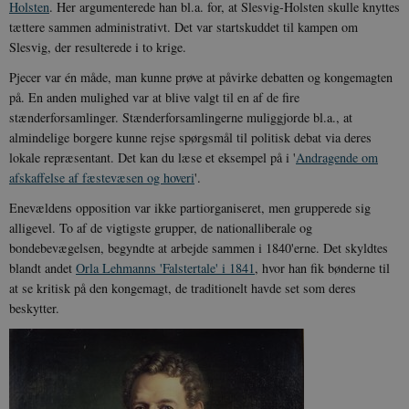
Holsten
. Her argumenterede han bl.a. for, at Slesvig-Holsten skulle knyttes
tættere sammen administrativt. Det var startskuddet til kampen om
Slesvig, der resulterede i to krige.
Pjecer var én måde, man kunne prøve at påvirke debatten og kongemagten
på. En anden mulighed var at blive valgt til en af de fire
stænderforsamlinger. Stænderforsamlingerne muliggjorde bl.a., at
almindelige borgere kunne rejse spørgsmål til politisk debat via deres
lokale repræsentant. Det kan du læse et eksempel på i '
Andragende om
afskaffelse af fæstevæsen og hoveri
'.
Enevældens opposition var ikke partiorganiseret, men grupperede sig
alligevel. To af de vigtigste grupper, de nationalliberale og
bondebevægelsen, begyndte at arbejde sammen i 1840'erne. Det skyldtes
blandt andet
Orla Lehmanns 'Falstertale' i 1841
, hvor han fik bønderne til
at se kritisk på den kongemagt, de traditionelt havde set som deres
beskytter.