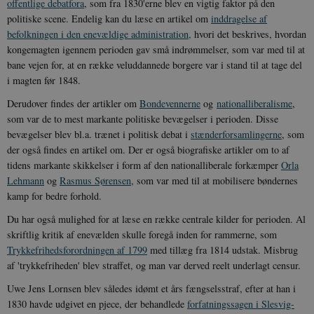
offentlige debatfora
, som fra 1830'erne blev en vigtig faktor på den
politiske scene. Endelig kan du læse en artikel om
inddragelse af
befolkningen i den enevældige administration,
hvori det beskrives, hvordan
kongemagten igennem perioden gav små indrømmelser, som var med til at
bane vejen for, at en række veluddannede borgere var i stand til at tage del
i magten før 1848.
Derudover findes der artikler om
Bondevennerne
og
nationalliberalisme
,
som var de to mest markante politiske bevægelser i perioden. Disse
bevægelser blev bl.a. trænet i politisk debat i
stænderforsamlingerne
, som
der også findes en artikel om. Der er også biografiske artikler om to af
tidens markante skikkelser i form af den nationalliberale forkæmper
Orla
Lehmann
og
Rasmus Sørensen
, som var med til at mobilisere bøndernes
kamp for bedre forhold.
Du har også mulighed for at læse en række centrale kilder for perioden. Al
skriftlig kritik af enevælden skulle foregå inden for rammerne, som
Trykkefrihedsforordningen af 1799
med tillæg fra 1814 udstak. Misbrug
af 'trykkefriheden' blev straffet, og man var derved reelt underlagt censur.
Uwe Jens Lornsen blev således idømt et års fængselsstraf, efter at han i
1830 havde udgivet en pjece, der behandlede
forfatningssagen i Slesvig-