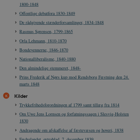
1800-1848
Offentlige debatfora 1830-1849
De rådgivende stænderforsamlinger, 1834-1848
Rasmus Sørensen, 1799-1865
CookieScriptConsent
1 år
CookieScript
Orla Lehmann, 1810-1870
danmarkshistorien.dk
Bondevennerne, 1846-1870
Nationalliberalisme, 1840-1880
Den almindelige stemmeret, 1848-
Prins Frederik af Nørs kup mod Rendsborg Fæstning den 24.
marts 1848
XSRF-TOKEN
danmarkshistoriendk.h5p.com
1 dag
Kilder
Trykkefrihedsforordningen af 1799 samt tillæg fra 1814
Om Uwe Jens Lornsen og forfatningssagen i Slesvig-Holsten
1830
Andragende om afskaffelse af fæstevæsen og hoveri, 1838
__cf_bm
30
Cloudflare Inc.
minutte
.vimeo.com
Fædrelandet, extrablad, 7. december 1839