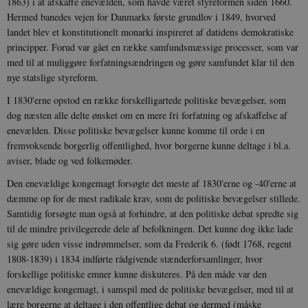
1863) i at afskaffe enevælden, som havde været styreformen siden 1660.
Hermed banedes vejen for Danmarks første grundlov i 1849, hvorved
landet blev et konstitutionelt monarki inspireret af datidens demokratiske
principper. Forud var gået en række samfundsmæssige processer, som var
med til at muliggøre forfatningsændringen og gøre samfundet klar til den
nye statslige styreform.
I 1830'erne opstod en række forskelligartede politiske bevægelser, som
dog næsten alle delte ønsket om en mere fri forfatning og afskaffelse af
enevælden. Disse politiske bevægelser kunne komme til orde i en
fremvoksende borgerlig offentlighed, hvor borgerne kunne deltage i bl.a.
aviser, blade og ved folkemøder.
Den enevældige kongemagt forsøgte det meste af 1830'erne og -40'erne at
dæmme op for de mest radikale krav, som de politiske bevægelser stillede.
Samtidig forsøgte man også at forhindre, at den politiske debat spredte sig
til de mindre privilegerede dele af befolkningen. Det kunne dog ikke lade
sig gøre uden visse indrømmelser, som da Frederik 6. (født 1768, regent
1808-1839) i 1834 indførte rådgivende stænderforsamlinger, hvor
forskellige politiske emner kunne diskuteres. På den måde var den
enevældige kongemagt, i samspil med de politiske bevægelser, med til at
lære borgerne at deltage i den offentlige debat og dermed (måske