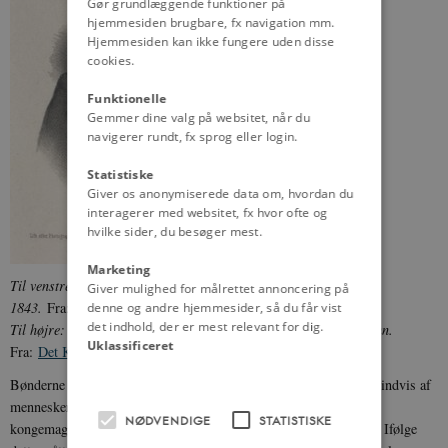
Gør grundlæggende funktioner på
hjemmesiden brugbare, fx navigation mm.
Hjemmesiden kan ikke fungere uden disse
cookies.
Funktionelle
Gemmer dine valg på websitet, når du
navigerer rundt, fx sprog eller login.
Statistiske
Giver os anonymiserede data om, hvordan du
interagerer med websitet, fx hvor ofte og
hvilke sider, du besøger mest.
Marketing
Til venstre: portræt af Christian 8. malet af W.N. Marstrand i
Giver mulighed for målrettet annoncering på
1843.
Fra:
Kongernes Samling
denne og andre hjemmesider, så du får vist
det indhold, der er mest relevant for dig.
Til højre: litografi af den nationalliberale politiker Orla Lehmann.
Uklassificeret
Fra:
Det Kgl. Bibliotek
Bønderne begyndte i 1840'erne at afholde store bondemøder. Tusindvis af
mennesker samledes til taler om bedre bondevilkår. Det gjorde
NØDVENDIGE
STATISTISKE
kongemagten så bange, at den i 1845 udstedte
'Bondecirkulæret'
. Ifølge