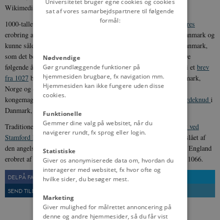
Universitetet bruger egne cookies og cookies
Wikimedia Commons
sat af vores samarbejdspartnere til følgende
formål:
1000-tallets vikingetogter kulminerede i 1016 med
Knud den Stores
erobring af hele England. Få år senere blev han også konge af Danmark og
kunne således sikre England mod fremtidige vikingetogter fra Danmark,
som det beskrives i et
brev til det engelske folk fra 1019-1020
. De
Nødvendige
følgende år ekspanderede Knud den Stores Nordsøimperium, og i et
brev
Gør grundlæggende funktioner på
hjemmesiden brugbare, fx navigation mm.
fra 1027
beskriver han sig selv som konge af hele England, Danmark,
Hjemmesiden kan ikke fungere uden disse
Norge og dele af Sverige. Ved Knud den Stores død i 1035 gik
cookies.
kongemagten til hans to sønner, Harald Harefod i England og
Hardeknud
i
Danmark, mens magten i Norge gik tabt.
Funktionelle
Gemmer dine valg på websitet, når du
Traditionelt sættes slutningen af vikingetiden i England til
Slaget ved
navigerer rundt, fx sprog eller login.
Stamford Bridge
, hvor den norske konge Harald Hårderåde blev slået af
den angelsaksiske konge Harald Godwinson. Få uger senere blev England
Statistiske
erobret af den normanniske hertug Vilhelm i slaget ved Hastings 1066.
Giver os anonymiserede data om, hvordan du
interagerer med websitet, fx hvor ofte og
DEL PÅ FACEBOOK
DEL PÅ TWITTER
hvilke sider, du besøger mest.
SEND TIL EN VEN
UDSKRIV
Marketing
Giver mulighed for målrettet annoncering på
denne og andre hjemmesider, så du får vist