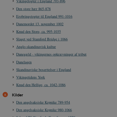
Vikingetogter i England 793-896
Den store hær 865-878
Nødvendige cookies hjælper med at gøre
hjemmesiden brugbar ved at aktivere nogle
Erobringstogter til England 991-1016
grundlæggende funktioner som navigation mm.
Hjemmesiden kan ikke fungerer uden disse
Danemordet 13. november 1002
cookies.
Knud den Store, ca. 995-1035
Navn
Udbyder / Domæne
Udløb
Slaget ved Stamford Bridge i 1066
be_typo_user
Session
TYPO3 Association
.danmarkshistorien.dk
Anglo-skandinavisk kultur
Danegæld - vikingernes opkrævninger af tribut
Danelagen
Skandinaviske bosættelser i England
Vikingetidens York
sp_t
1 år
Spotify Inc.
Knud den Hellige, ca. 1042-1086
.spotify.com
Kilder
Den angelsaksiske Krønike 789-954
Den angelsaksiske Krønike 980-1066
sp_landing
1 dag
Spotify Inc.