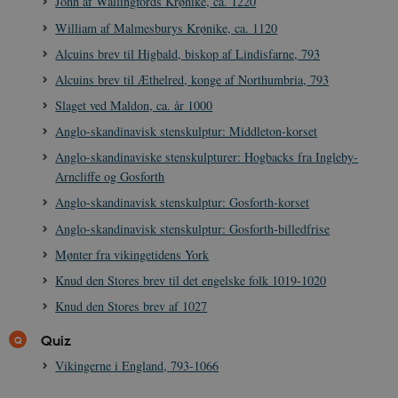
John af Wallingfords Krønike, ca. 1220
.spotify.com
William af Malmesburys Krønike, ca. 1120
Alcuins brev til Higbald, biskop af Lindisfarne, 793
Alcuins brev til Æthelred, konge af Northumbria, 793
Slaget ved Maldon, ca. år 1000
JSESSIONID
Session
Oracle Corporation
.nr-data.net
Anglo-skandinavisk stenskulptur: Middleton-korset
Anglo-skandinaviske stenskulpturer: Hogbacks fra Ingleby-
Arncliffe og Gosforth
Anglo-skandinavisk stenskulptur: Gosforth-korset
Anglo-skandinavisk stenskulptur: Gosforth-billedfrise
CookieScriptConsent
1 år
CookieScript
danmarkshistorien.dk
Mønter fra vikingetidens York
Knud den Stores brev til det engelske folk 1019-1020
Knud den Stores brev af 1027
Quiz
Vikingerne i England, 793-1066
XSRF-TOKEN
danmarkshistoriendk.h5p.com
1 dag