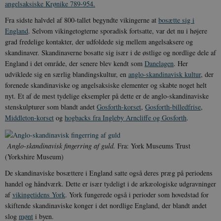
angelsaksiske Krønike 789-954.
Fra sidste halvdel af 800-tallet begyndte vikingerne at
bosætte sig i
England
. Selvom vikingetogterne sporadisk fortsatte, var det nu i højere
grad fredelige kontakter, der udfoldede sig mellem angelsaksere og
skandinaver. Skandinaverne bosatte sig især i de østlige og nordlige dele af
England i det område, der senere blev kendt som
Danelagen
. Her
udviklede sig en særlig blandingskultur, en
anglo-skandinavisk kultur
, der
forenede skandinaviske og angelsaksiske elementer og skabte noget helt
nyt. Et af de mest tydelige eksempler på dette er de anglo-skandinaviske
stenskulpturer som blandt andet
Gosforth-korset
,
Gosforth-billedfrise
,
Middleton-korset
og
hogbacks fra Ingleby Arncliffe og Gosforth
.
Anglo-skandinavisk fingerring af guld.
Fra: York Museums Trust
(Yorkshire Museum)
De skandinaviske bosættere i England satte også deres præg på periodens
handel og håndværk. Dette er især tydeligt i de arkæologiske udgravninger
af
vikingetidens York
. York fungerede også i perioder som hovedstad for
skiftende skandinaviske konger i det nordlige England, der blandt andet
slog
mønt
i byen.