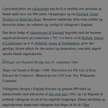
I periodeafsnittet om
vikingetiden
kan du få et overblik over perioden og
blandt andet læse om 800-tallets vikingetogter og om
England, Svend
Tveskæg og Knud den Store
. Herudover indeholder dette tema artikler og
historiske kilder, der relaterer sig særligt til vikingerne i England.
Den første bølge af
vikingetogter til England
begyndte med det berømte
angreb på klosteret på Lindisfarne i 793. I to breve, et til
Higbald, biskop
af Lindisfarne
og et til
Æthelred, konge af Northumbria
, giver den
gejstlige Alcuin udtryk for den rædsel og desperation, som dette angreb
spredte blandt angelsakserne.
Slaget ved Stamford Bridge i 1066. Illustration fra The Life of King
Edward the Confessor. Manuskript fra 1250’erne
. Fra: Wikimedia
Commons
Vikingernes hærgen i England fortsatte op gennem 800-tallet og
intensiveredes med ankomsten af
den store hær
i 865, og i de følgende år
erobrede vikingerne tre ud af fire engelske kongeriger. Denne udvikling og
angelsaksernes kamp mod vikingerne kan følges år for år i
Den