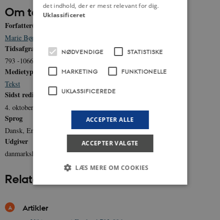
det indhold, der er mest relevant for dig.
Om temaet
Uklassificeret
Forfatter(e)
Marie Bønløkke Spejlborg
Tidsafgrænsning
NØDVENDIGE
STATISTISKE
793 -1066
Medietype
MARKETING
FUNKTIONELLE
Tekst
UKLASSIFICEREDE
Sidst redigeret
4. oktober 2011
Sprog
ACCEPTER ALLE
Dansk, Engelsk
Udgiver
ACCEPTER VALGTE
danmarkshistorien.dk
LÆS MERE OM COOKIES
Relateret indhold
Nødvendige
Statistiske
Marketing
Artikler
Funktionelle
Uklassificerede