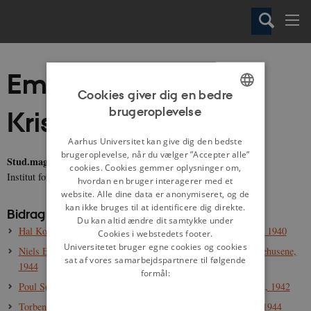
Emilie Sandholm
Cookies giver dig en bedre
brugeroplevelse
Kristensen
ENGLISH
DANISH
Aarhus Universitet kan give dig den bedste
brugeroplevelse, når du vælger ”Accepter alle”
Stud.mag.
cookies. Cookies gemmer oplysninger om,
Institut for Kultur og Samfund, Aarhus Universitet
hvordan en bruger interagerer med et
website. Alle dine data er anonymiseret, og de
kan ikke bruges til at identificere dig direkte.
Bidrag til danmarkshistorien.dk:
Du kan altid ændre dit samtykke under
Hal Koch: "Opbygningen af Danmark" i Lem Julepost, efterår 1940
Cookies i webstedets footer.
Universitetet bruger egne cookies og cookies
Niels Emil Jessen: “Julen har bragt velsignet bud” i Jul i Hedehusene,
sat af vores samarbejdspartnere til følgende
1944
formål:
Poul Sørensen: “Jul trods alt” i Arbejdersamariternes Juleblad, 1942
Torben Jensen: “Skumring” i Arbejdersamariternes Juleblad, 1944