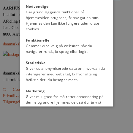
Nødvendige
AARHUS UNIVERSITET
Gør grundlæggende funktioner på
Institut for Kultur og Samfund
hjemmesiden brugbare, fx navigation mm.
Afdeling for Historie og Klassiske Studier
Hjemmesiden kan ikke fungere uden disse
Jens Chr. Skous Vej 5
cookies.
8000 Aarhus C
Funktionelle
danmarkshistorien@cas.au.dk
Gemmer dine valg på websitet, når du
navigerer rundt, fx sprog eller login.
Statistiske
Giver os anonymiserede data om, hvordan du
danmarkshistorie i tekst, lyd og billede
interagerer med websitet, fx hvor ofte og
– formidlet af fagfolk
hvilke sider, du besøger mest.
©
—
Cookies
Marketing
Privatlivspolitik
Giver mulighed for målrettet annoncering på
3225 / i47
Tilgængelighedserklæring
denne og andre hjemmesider, så du får vist
det indhold, der er mest relevant for dig.
Uklassificeret