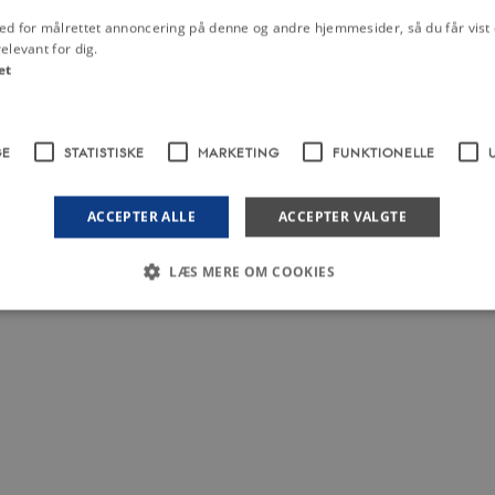
ed for målrettet annoncering på denne og andre hjemmesider, så du får vist 
elevant for dig.
et
GE
STATISTISKE
MARKETING
FUNKTIONELLE
ACCEPTER ALLE
ACCEPTER VALGTE
LÆS MERE OM COOKIES
Nødvendige
Statistiske
Marketing
Funktionelle
Uklassificerede
 med at gøre hjemmesiden brugbar ved at aktivere nogle grundlæggende funktioner 
rer uden disse cookies.
dbyder / Domæne
Udløb
Beskrivelse
Session
Denne cookie sættes af vores CMS-udbyder, 
PO3 Association
identificere en backend-session, når en bac
anmarkshistorien.dk