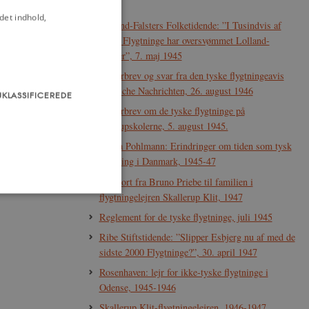
1945
det indhold,
Lolland-Falsters Folketidende: ”I Tusindvis af
tyske Flygtninge har oversvømmet Lolland-
Falster”, 7. maj 1945
Læserbrev og svar fra den tyske flygtningeavis
Deutsche Nachrichten, 26. august 1946
UKLASSIFICEREDE
Læserbrev om de tyske flygtninge på
Ollerupskolerne, 5. august 1945.
Maria Pohlmann: Erindringer om tiden som tysk
flygtning i Danmark, 1945-47
Postkort fra Bruno Priebe til familien i
flygtningelejren Skallerup Klit, 1947
Reglement for de tyske flygtninge, juli 1945
Ribe Stiftstidende: ”Slipper Esbjerg nu af med de
som navigation mm.
sidste 2000 Flygtninge?”, 30. april 1947
Rosenhaven: lejr for ikke-tyske flygtninge i
Odense, 1945-1946
TYPO3, og bruges til at
Skallerup Klit-flygtningelejren, 1946-1947
kend-bruger er logget ind i