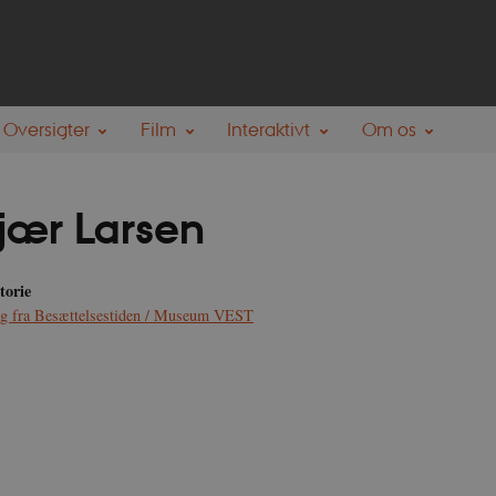
Oversigter
Film
Interaktivt
Om os
jær Larsen
torie
ng fra Besættelsestiden / Museum VEST