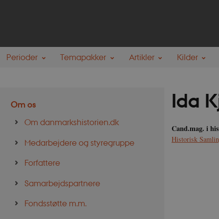
Perioder
Temapakker
Artikler
Kilder
Ida K
Om os
Om danmarkshistorien.dk
Cand.mag. i his
Historisk Samli
Medarbejdere og styregruppe
Forfattere
Samarbejdspartnere
Fondsstøtte m.m.