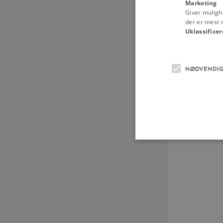
Marketing
Giver muligh
der er mest r
Uklassificer
NØDVENDI
Nødvendige cookies hjælper
Hjemmesiden kan ikke funge
Navn
U
be_typo_user
TY
.d