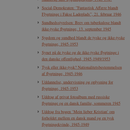
Social-Demokraten: ”Fantastisk Affære blandt
ntegrerede Spotify-plugin.
Flygtninge i Fakse Ladeplads”, 21. februar 1946
rs af websteder.
Sundhedsstyrelsen: Brev om tuberkulose blandt
ntegrerede Spotify-plugin.
ikke-tyske flygtninge, 13. september 1945
rs af websteder.
Sygdom og sundhed blandt de tyske og ikke-tyske
gt af websteder skrevet i
nonym brugersession af
flygtninge, 1945-1953
Synet på de tyske og de ikke-tyske flygtninge i
enesten til at huske
den danske offentlighed, 1945-1949/1953
t er nødvendigt, at
rrekt.
Tysk eller ikke-tysk? Nationalitetsbestemmelsen
webstedsikkerhed til at
af flygtninge, 1945-1946
websteder.
Uddannelse, undervisning og oplysning for
ennesker og bots. Dette er
e rapporter om brugen af
flygtninge, 1945-1953
Uddrag af privat fotoalbum med russiske
flygtninge og en dansk familie, sommeren 1945
rivelse
Beskrivelse
Uddrag fra bogen ’Mein lieber Kristian’ om
bean
forholdet mellem en dansk mand og en tysk
erpræferencer for Youtube-
flygtningekvinde, 1945-1949
, om webstedsbesøgende
r statistiske data ift.
.