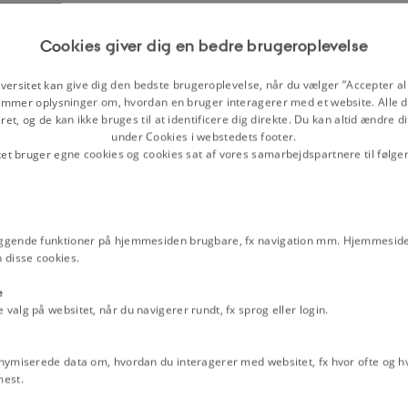
Cookies giver dig en bedre brugeroplevelse
versitet kan give dig den bedste brugeroplevelse, når du vælger ”Accepter all
mmer oplysninger om, hvordan en bruger interagerer med et website. Alle d
et, og de kan ikke bruges til at identificere dig direkte. Du kan altid ændre d
under Cookies i webstedets footer.
tet bruger egne cookies og cookies sat af vores samarbejdspartnere til følge
ggende funktioner på hjemmesiden brugbare, fx navigation mm. Hjemmeside
 disse cookies.
e
alg på websitet, når du navigerer rundt, fx sprog eller login.
nymiserede data om, hvordan du interagerer med websitet, fx hvor ofte og hvi
mest.