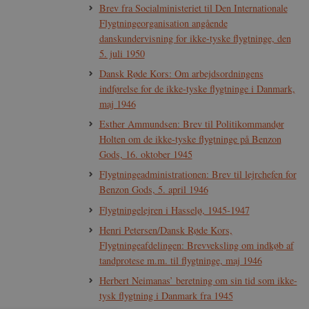
Brev fra Socialministeriet til Den Internationale
Flygtningeorganisation angående
danskundervisning for ikke-tyske flygtninge, den
5. juli 1950
Dansk Røde Kors: Om arbejdsordningens
indførelse for de ikke-tyske flygtninge i Danmark,
maj 1946
Esther Ammundsen: Brev til Politikommandør
Holten om de ikke-tyske flygtninge på Benzon
Gods, 16. oktober 1945
Flygtningeadministrationen: Brev til lejrchefen for
Benzon Gods, 5. april 1946
Flygtningelejren i Hasselø, 1945-1947
Henri Petersen/Dansk Røde Kors,
Flygtningeafdelingen: Brevveksling om indkøb af
tandprotese m.m. til flygtninge, maj 1946
Herbert Neimanas’ beretning om sin tid som ikke-
tysk flygtning i Danmark fra 1945