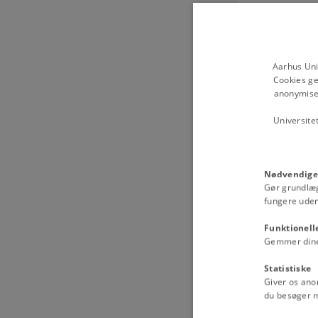
Aarhus Uni
Cookies ge
anonymiser
Universite
Nødvendige
Gør grundlæ
fungere uden
Funktionell
Gemmer dine v
Statistiske
Giver os ano
du besøger 