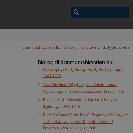
danmarkshistorien.dk
Om os
Forfattere
Ida Kjær Larsen
Bidrag til danmarkshistorien.dk:
Arbejdspligt for tyske og ikke-tyske flygtninge,
1945-1953
Axel Haxlund / Flygtningeadministrationen:
Vejledning i at frasortere nazistiske lærere, 1945
Benzon Gods: Disciplinærlejr for ikke-tyske
flygtninge, 1945-1946
Brev fra Dansk Røde Kors’ Flygtningeafdeling om
anti-nazistiske tyskere til politimesteren i
Fredericia, den 16. august 1946