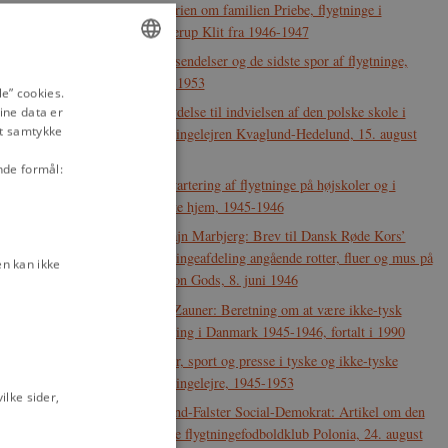
Historien om familien Priebe, flygtninge i
Skallerup Klit fra 1946-1947
Hjemsendelser og de sidste spor af flygtninge,
ENGLISH
1945-1953
e” cookies.
Indbydelse til indvielsen af den polske skole i
ine data er
DANISH
it samtykke
flygtningelejren Kvaglund-Hedelund, 15. august
1947.
nde formål:
Indkvartering af flygtninge på højskoler og i
private hjem, 1945-1946
Kaptajn Marbjerg: Brev til Dansk Røde Kors’
flygtningeafdeling angående rotter, fluer og mus på
n kan ikke
Benzon Gods, 8. juni 1946
Karl Zauner: Beretning om at være ikke-tysk
flygtning i Danmark 1945-1946, fortalt i 1990
Kultur, sport og presse i tyske og ikke-tyske
flygtningelejre, 1945-1953
lke sider,
Lolland-Falster Social-Demokrat: Artikel om den
polske flygtningefodboldklub Polonia, 24. august