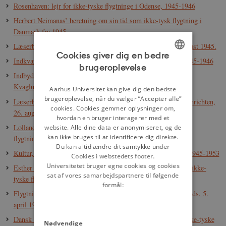
Rosenhaven: lejr for ikke-tyske flygtninge i Odense, 1945-1946
Herbert Neimanas’ beretning om sin tid som ikke-tysk flygtning i
Danmark fra 1945
Læserbrev om de tyske flygtninge på Ollerupskolerne, 5. august 1945.
Cookies giver dig en bedre
Indkvartering af flygtninge på højskoler og i private hjem, 1945-1946
brugeroplevelse
ENGLISH
Indbydelse til indvielsen af den polske skole i flygtningelejren
Kvaglund-Hedelund, 15. august 1947.
DANISH
Aarhus Universitet kan give dig den bedste
brugeroplevelse, når du vælger ”Accepter alle”
Læserbrev og svar fra den tyske flygtningeavis Deutsche Nachrichten,
cookies. Cookies gemmer oplysninger om,
26. august 1946
hvordan en bruger interagerer med et
Lolland-Falster Social-Demokrat: Artikel om den polske
website. Alle dine data er anonymiseret, og de
kan ikke bruges til at identificere dig direkte.
flygtningefodboldklub Polonia, 24. august 1945
Du kan altid ændre dit samtykke under
Kultur, sport og presse i tyske og ikke-tyske flygtningelejre, 1945-1953
Cookies i webstedets footer.
Universitetet bruger egne cookies og cookies
Esther Ammundsen: Brev til Politikommandør Holten om de ikke-
sat af vores samarbejdspartnere til følgende
tyske flygtninge på Benzon Gods, 16. oktober 1945
formål:
Flygtningeadministrationen: Brev til lejrchefen for Benzon Gods, 5.
april 1946
Dansk Røde Kors: Om arbejdsordningens indførelse for de ikke-tyske
Nødvendige