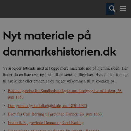
Nyt materiale på
danmarkshistorien.dk
Vi arbejder løbende med at lægge mere materiale ind på hjemmesiden. Her
finder du en liste over og links til de seneste tilføjelser. Hvis du har forslag
til nye kilder eller emner, er du meget velkommen til at kontakte os.
Bekendtgørelse fra Sundhedscollegiet om forebyggelse af kolera, 26.
juni 1853
Den grundtvigske folkehøjskole, ca. 1830-1920
Brev fra Carl Berling til grevinde Danner, 26. juni 1863
Frederik 7., grevinde Danner og Carl Berling
Jugoslaviens opløsning og flugten fra krigen i Bosnien