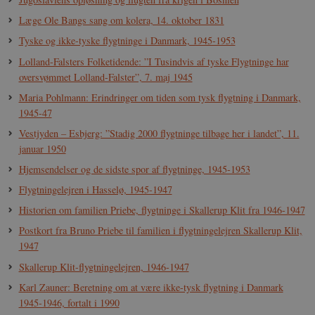
Læge Ole Bangs sang om kolera, 14. oktober 1831
Tyske og ikke-tyske flygtninge i Danmark, 1945-1953
Lolland-Falsters Folketidende: ”I Tusindvis af tyske Flygtninge har
oversvømmet Lolland-Falster”, 7. maj 1945
Maria Pohlmann: Erindringer om tiden som tysk flygtning i Danmark,
1945-47
Vestjyden – Esbjerg: ”Stadig 2000 flygtninge tilbage her i landet”, 11.
januar 1950
Hjemsendelser og de sidste spor af flygtninge, 1945-1953
Flygtningelejren i Hasselø, 1945-1947
Historien om familien Priebe, flygtninge i Skallerup Klit fra 1946-1947
Postkort fra Bruno Priebe til familien i flygtningelejren Skallerup Klit,
1947
Skallerup Klit-flygtningelejren, 1946-1947
Karl Zauner: Beretning om at være ikke-tysk flygtning i Danmark
1945-1946, fortalt i 1990