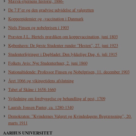
Mærsk-stjernens historie, 1886-
Navn
Udbyder / Domæne
Udløb
De 7 F’er og den gradvise udvidelse af valgretten
be_typo_user
Session
TYPO3 Association
.danmarkshistorien.dk
Koppeepidemier og -vaccination i Danmark
Niels Finsen og nobelprisen i 1903
Præsten J.L. Hertels prædiken om koppevaccination, juni 1803
København: De første Studenter runder ”Hesten”, 27. juni 1923
Studenterfejringer i Dagbladet: Den lykkelige Dag, 6. juli 1915
sp_t
1 år
Spotify Inc.
.spotify.com
Folkets Avis: Nye Studenterhuer, 2. juni 1860
Nationaltidende: Professor Finsen og Nobelprisen, 11. december 1903
Året 1066 og vikingetidens afslutning
Tabet af Skåne i 1658-1660
sp_landing
1 dag
Spotify Inc.
Vejledning om forebyggelse og behandling af pest, 1709
.spotify.com
Laurids Jonsen Panter, ca. 1280-1340
Demokraten: ”Kvindernes Valgret og Kvindedagens Begrænsning”, 20.
marts 1911
AARHUS UNIVERSITET
JSESSIONID
Session
Oracle Corporation