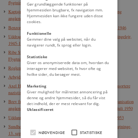
flygtninge i Danmark, maj 1946
Gør grundlæggende funktioner på
hjemmesiden brugbare, fx navigation mm.
Kaptajn Marbjerg: Brev til Dansk Røde Kors’ flygtningeafdeling
Hjemmesiden kan ikke fungere uden disse
angående rotter, fluer og mus på Benzon Gods, 8. juni 1946
cookies.
Benzon Gods: Disciplinærlejr for ikke-tyske flygtninge, 1945-1946
Funktionelle
Uddrag fra bogen Bag Pigtråd om arbejdspligt i en tysk flygtningelejr,
Gemmer dine valg på websitet, når du
1945-1948
navigerer rundt, fx sprog eller login.
Ribe Stiftstidende: ”Slipper Esbjerg nu af med de sidste 2000
Statistiske
Flygtninge?”, 30. april 1947
Giver os anonymiserede data om, hvordan du
Reglement for de tyske flygtninge, juli 1945
interagerer med websitet, fx hvor ofte og
hvilke sider, du besøger mest.
Arbejdspligt for tyske og ikke-tyske flygtninge, 1945-1953
Axel Haxlund / Flygtningeadministrationen: Vejledning i at frasortere
Marketing
Giver mulighed for målrettet annoncering på
nazistiske lærere, 1945
denne og andre hjemmesider, så du får vist
Brev fra Socialministeriet til Den Internationale Flygtningeorganisation
det indhold, der er mest relevant for dig.
angående danskundervisning for ikke-tyske flygtninge, den 5. juli 1950
Uklassificeret
Uddannelse, undervisning og oplysning for flygtninge, 1945-1953
Sundhedsstyrelsen: Brev om tuberkulose blandt ikke-tyske flygtninge,
NØDVENDIGE
STATISTISKE
13. september 1945