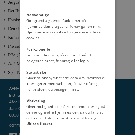
Augustinus Fonden (2007)
Det Humanistiske Fakultet, Aarhus Universitet
Nødvendige
Forskningsrådet for Kultur og Kommunikation (2010)
Gør grundlæggende funktioner på
hjemmesiden brugbare, fx navigation mm.
Den Grønlandske Fond (2017)
Hjemmesiden kan ikke fungere uden disse
Kulturministeriets UMTS-midler (2015)
cookies.
Præsidiet for Reformationsjubilæet (2016)
Funktionelle
PFA (2017, 2018)
Gemmer dine valg på websitet, når du
navigerer rundt, fx sprog eller login.
A.P. Møller Fonden (2016-2022)
Spar Nord Fonden (2017-2019)
Statistiske
Giver os anonymiserede data om, hvordan du
interagerer med websitet, fx hvor ofte og
AARHUS UNIVERSITET
hvilke sider, du besøger mest.
Institut for Kultur og Samfund
Marketing
Afdeling for Historie og Klassiske Studier
Giver mulighed for målrettet annoncering på
Jens Chr. Skous Vej 5
denne og andre hjemmesider, så du får vist
8000 Aarhus C
det indhold, der er mest relevant for dig.
Uklassificeret
danmarkshistorien@cas.au.dk