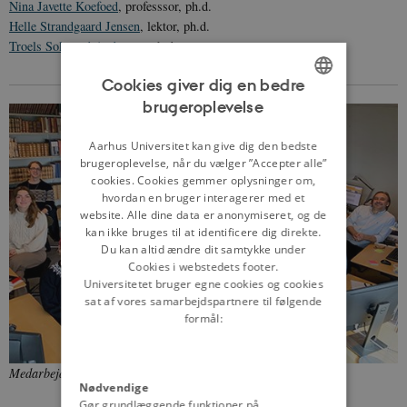
Nina Javette Koefoed
, professsor, ph.d.
Helle Strandgaard Jensen
, lektor, ph.d.
Troels Solgaard Andersen
, ph.d.
Cookies giver dig en bedre
brugeroplevelse
ENGLISH
DANISH
Aarhus Universitet kan give dig den bedste
brugeroplevelse, når du vælger ”Accepter alle”
cookies. Cookies gemmer oplysninger om,
hvordan en bruger interagerer med et
website. Alle dine data er anonymiseret, og de
kan ikke bruges til at identificere dig direkte.
Du kan altid ændre dit samtykke under
Cookies i webstedets footer.
Universitetet bruger egne cookies og cookies
sat af vores samarbejdspartnere til følgende
formål:
Medarbejdere på danmarkshistorien.dk
i august 2021.
Nødvendige
Gør grundlæggende funktioner på