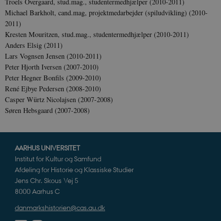
Troels Overgaard, stud.mag., studentermedhjælper (2010-2011)
be_typo_user
Session
TYPO3 Association
Michael Barkholt, cand.mag, projektmedarbejder (spiludvikling) (2010-
.danmarkshistorien.dk
2011)
Kresten Mouritzen, stud.mag., studentermedhjælper (2010-2011)
Anders Elsig (2011)
Lars Vognsen Jensen (2010-2011)
Peter Hjorth Iversen (2007-2010)
Peter Hegner Bonfils (2009-2010)
sp_t
1 år
Spotify Inc.
René Ejbye Pedersen (2008-2010)
.spotify.com
Casper Würtz Nicolajsen (2007-2008)
Søren Hebsgaard (2007-2008)
AARHUS UNIVERSITET
sp_landing
1 dag
Spotify Inc.
.spotify.com
Institut for Kultur og Samfund
Afdeling for Historie og Klassiske Studier
Jens Chr. Skous Vej 5
8000 Aarhus C
danmarkshistorien@cas.au.dk
JSESSIONID
Session
Oracle Corporation
.nr-data.net