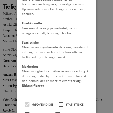
hjemmesiden brugbare, fx navigation mm.
Tidligere medarbejdere:
Hjemmesiden kan ikke fungere uden disse
Mikael Frausing, ph.d.
cookies.
Steffen Lind Christensen, ph.d.
Funktionelle
Astrid Elkjær Sørensen, ph.d.
Gemmer dine valg på websitet, når du
Kasper Holdgaard Andersen, ph.d.
navigerer rundt, fx sprog eller login.
Rosanna Farbøl, ph.d.
Michael Nobel Jakobsen, ph.d.
Statistiske
Giver os anonymiserede data om, hvordan du
Stine Slotved Kristensen, studentermedhjælp (2021-2023)
interagerer med websitet, fx hvor ofte og
Astrid Ølgaard Schriver, studentermedhjælp (2016-2021)
hvilke sider, du besøger mest.
Nora Amalie Andersson, studentermedhjælp (2019-2021)
Benedikte Birkkjær Justesen, studentermedhjælp (2020-2021)
Marketing
Giver mulighed for målrettet annoncering på
Anders Bach Grønbæk, studentermedhjælp (2017-2019)
denne og andre hjemmesider, så du får vist
Max Odsbjerg Pedersen, studentermedhjælp (2016-2019)
det indhold, der er mest relevant for dig.
Simon Ege Dahl Kjærsgaard, studentermedhjælp (2013-2017)
Uklassificeret
Eline Bruhn Skivild, studentermedhjælp (2012-2016)
Peter Yding Brunbech, udviklingsansvarlig/projektleder (2009-2014)
Christian Egander Skov, ph.d. (2009-2015)
NØDVENDIGE
STATISTISKE
Jakob Ørnbjerg, ph.d., postdoc