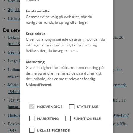
Samling af historiske lydklip
Søg i Danske Kancellis Supplikprotokoller 1705-1795
Funktionelle
Gemmer dine valg på websitet, når du
Liste over datasæt fra danmarkshistorien.dk
navigerer rundt, fx sprog eller login.
De seneste 20 kilder
Statistiske
Bekendtgørelse fra Sundhedscollegiet om forebyggelse af kolera, 26.
Giver os anonymiserede data om, hvordan du
juni 1853
interagerer med websitet, fx hvor ofte og
hvilke sider, du besøger mest.
Brev fra Carl Berling til grevinde Danner, 26. juni 1863
Læge Ole Bangs sang om kolera, 14. oktober 1831
Marketing
Giver mulighed for målrettet annoncering på
Lolland-Falsters Folketidende: ”I Tusindvis af tyske Flygtninge har
denne og andre hjemmesider, så du får vist
oversvømmet Lolland-Falster”, 7. maj 1945
det indhold, der er mest relevant for dig.
Uklassificeret
Maria Pohlmann: Erindringer om tiden som tysk flygtning i Danmark,
1945-47
Vestjyden – Esbjerg: ”Stadig 2000 flygtninge tilbage her i landet”, 11.
januar 1950
NØDVENDIGE
STATISTISKE
Historien om familien Priebe, flygtninge i Skallerup Klit fra 1946-1947
MARKETING
FUNKTIONELLE
Postkort fra Bruno Priebe til familien i flygtningelejren Skallerup Klit,
1947
UKLASSIFICEREDE