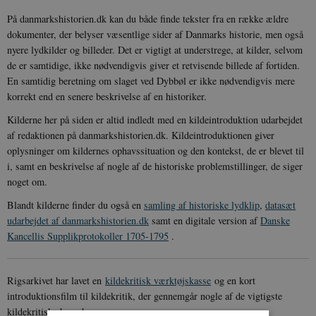
På danmarkshistorien.dk kan du både finde tekster fra en række ældre
dokumenter, der belyser væsentlige sider af Danmarks historie, men også
nyere lydkilder og billeder. Det er vigtigt at understrege, at kilder, selvom
de er samtidige, ikke nødvendigvis giver et retvisende billede af fortiden.
En samtidig beretning om slaget ved Dybbøl er ikke nødvendigvis mere
korrekt end en senere beskrivelse af en historiker.
Kilderne her på siden er altid indledt med en kildeintroduktion udarbejdet
af redaktionen på danmarkshistorien.dk. Kildeintroduktionen giver
oplysninger om kildernes ophavssituation og den kontekst, de er blevet til
i, samt en beskrivelse af nogle af de historiske problemstillinger, de siger
noget om.
Blandt kilderne finder du også en
samling af historiske lydklip
,
datasæt
udarbejdet af danmarkshistorien.dk
samt en digitale version af
Danske
Kancellis Supplikprotokoller 1705-1795
.
Rigsarkivet har lavet en
kildekritisk værktøjskasse
og en kort
introduktionsfilm til kildekritik, der gennemgår nogle af de vigtigste
kildekritiske begreber.