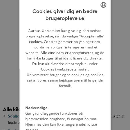
Cookies giver dig en bedre
brugeroplevelse
ENGLISH
DANISH
Aarhus Universitet kan give dig den bedste
brugeroplevelse, når du vælger ”Accepter alle”
cookies. Cookies gemmer oplysninger om,
hvordan en bruger interagerer med et
website. Alle dine data er anonymiseret, og de
kan ikke bruges til at identificere dig direkte.
Du kan altid ændre dit samtykke under
Cookies i webstedets footer.
Universitetet bruger egne cookies og cookies
sat af vores samarbejdspartnere til følgende
formål:
Nødvendige
Alle kilder
Gør grundlæggende funktioner på
Se alle kilder i alfabetisk rækkefølge
- det kan tage lidt tid for listen at
hjemmesiden brugbare, fx navigation mm.
loade og kræver en god internetforbindelse
Hjemmesiden kan ikke fungere uden disse
cookies.