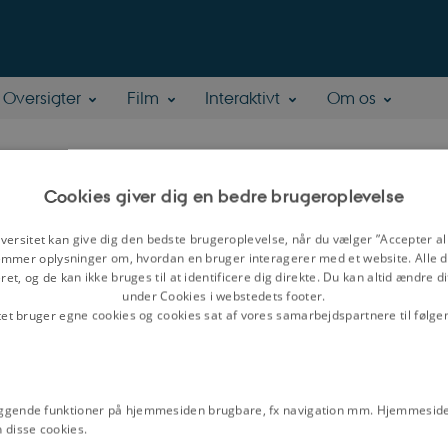
Oversigter
Film
Interaktivt
Om os
rs Lagoni Jørgensen
Cookies giver dig en bedre brugeroplevelse
versitet kan give dig den bedste brugeroplevelse, når du vælger ”Accepter all
mmer oplysninger om, hvordan en bruger interagerer med et website. Alle d
et, og de kan ikke bruges til at identificere dig direkte. Du kan altid ændre d
under Cookies i webstedets footer.
tet bruger egne cookies og cookies sat af vores samarbejdspartnere til følge
ggende funktioner på hjemmesiden brugbare, fx navigation mm. Hjemmeside
 disse cookies.