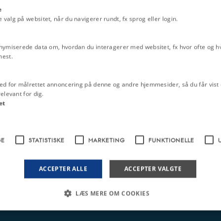
e
alg på websitet, når du navigerer rundt, fx sprog eller login.
nymiserede data om, hvordan du interagerer med websitet, fx hvor ofte og hvi
mest.
ed for målrettet annoncering på denne og andre hjemmesider, så du får vist 
elevant for dig.
et
GE
STATISTISKE
MARKETING
FUNKTIONELLE
ACCEPTER ALLE
ACCEPTER VALGTE
LÆS MERE OM COOKIES