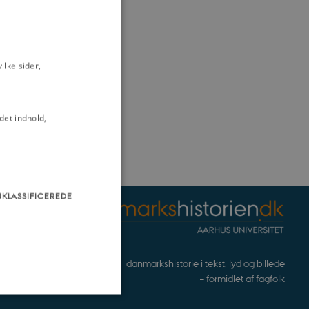
lke sider,
det indhold,
UKLASSIFICEREDE
danmarkshistorie i tekst, lyd og billede
– formidlet af fagfolk