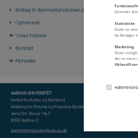
Funktionell
Bidrag til danmarkshistorien.dk
Gemmer dine v
Ophavsret
Statistiske
Giver os ano
Vores historie
du besøger 
Marketing
Kontakt
Giver muligh
der er mest r
Nyheder
Uklassificer
NØDVENDI
AARHUS UNIVERSITET
Institut for Kultur og Samfund
Afdeling for Historie og Klassiske Studier
Jens Chr. Skous Vej 5
8000 Aarhus C
danmarkshistorien@cas.au.dk