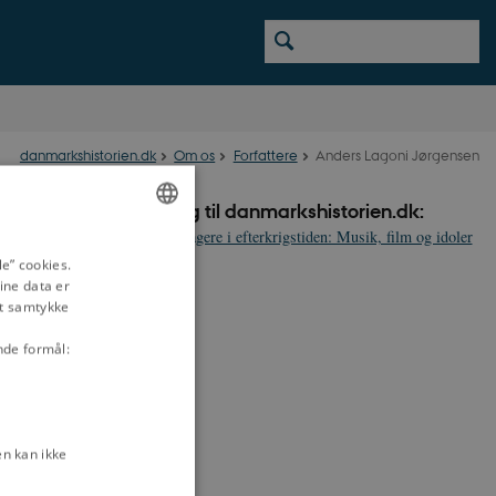
danmarkshistorien.dk
Om os
Forfattere
Anders Lagoni Jørgensen
Bidrag til danmarkshistorien.dk:
Teenagere i efterkrigstiden: Musik, film og idoler
ENGLISH
e” cookies.
ine data er
DANISH
it samtykke
nde formål:
n kan ikke