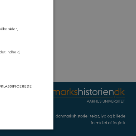
lke sider,
det indhold,
UKLASSIFICEREDE
danmarkshistorie i tekst, lyd og billede
– formidlet af fagfolk