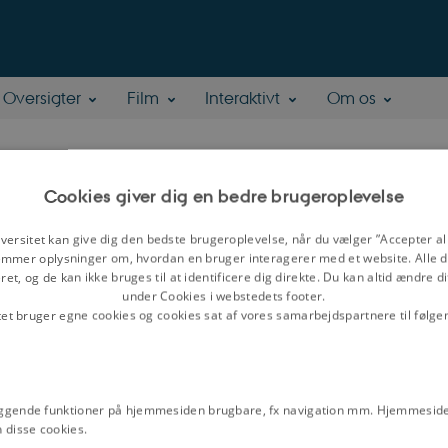
Oversigter
Film
Interaktivt
Om os
te Hoff
Cookies giver dig en bedre brugeroplevelse
versitet kan give dig den bedste brugeroplevelse, når du vælger ”Accepter all
.phil.
mmer oplysninger om, hvordan en bruger interagerer med et website. Alle d
Aarhus
et, og de kan ikke bruges til at identificere dig direkte. Du kan altid ændre d
under Cookies i webstedets footer.
åder:
Har arbejdet som museumsinspektør siden 1982 og udgivet en række bø
tet bruger egne cookies og cookies sat af vores samarbejdspartnere til følge
herunder herregårds-, købstads- og landbohistorie. Er i færd med at udgive bogs
s Danmarkshistorie, hvor de to første bind Den Danske Kaffehistorie og Den
dkommet i 2015
ggende funktioner på hjemmesiden brugbare, fx navigation mm. Hjemmeside
 disse cookies.