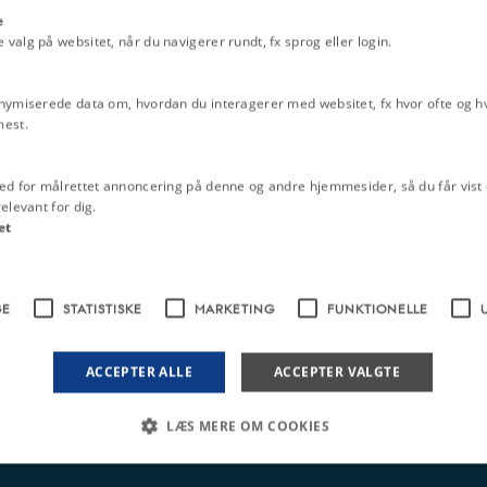
e
alg på websitet, når du navigerer rundt, fx sprog eller login.
nymiserede data om, hvordan du interagerer med websitet, fx hvor ofte og hvi
mest.
ed for målrettet annoncering på denne og andre hjemmesider, så du får vist 
elevant for dig.
et
GE
STATISTISKE
MARKETING
FUNKTIONELLE
ACCEPTER ALLE
ACCEPTER VALGTE
LÆS MERE OM COOKIES