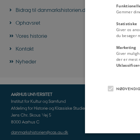
Funktionell
Bidrag til danmarkshistorien.dk
Gemmer dine v
Ophavsret
Statistiske
Giver os ano
Vores historie
du besøger 
Marketing
Kontakt
Giver muligh
der er mest r
Nyheder
Uklassificer
NØDVENDI
AARHUS UNIVERSITET
Institut for Kultur og Samfund
Afdeling for Historie og Klassiske Studier
Jens Chr. Skous Vej 5
8000 Aarhus C
danmarkshistorien@cas.au.dk