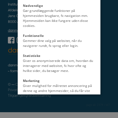
Institut for Kultur og Samfund
Nødvendige
Afdeling for Historie og Klassiske Studier
Gør grundlæggende funktioner på
Jens Chr. Skous Vej 5
hjemmesiden brugbare, fx navigation mm.
Hjemmesiden kan ikke fungere uden disse
8000 Aarhus C
cookies.
danmarkshistorien@cas.au.dk
Funktionelle
Gemmer dine valg på websitet, når du
navigerer rundt, fx sprog eller login.
Statistiske
Giver os anonymiserede data om, hvordan du
danmarkshistorie i tekst, lyd og billede
interagerer med websitet, fx hvor ofte og
– formidlet af fagfolk
hvilke sider, du besøger mest.
Marketing
©
—
Cookies
Giver mulighed for målrettet annoncering på
Privatlivspolitik
denne og andre hjemmesider, så du får vist
Tilgængelighedserklæring
det indhold, der er mest relevant for dig.
Uklassificeret
2379 / i47