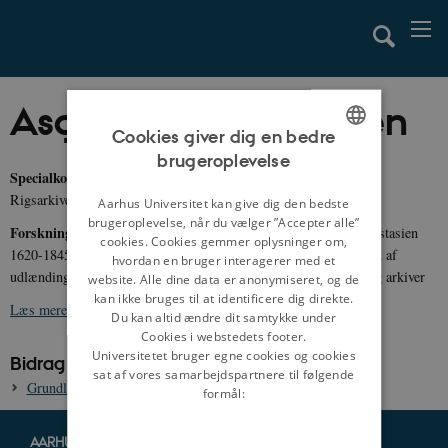
Asger Svane-Knudsen
Cookies giver dig en bedre
brugeroplevelse
ENGLISH
Specialkonsulent,
cand.mag.
Rigsarkivet
DANISH
Aarhus Universitet kan give dig den bedste
brugeroplevelse, når du vælger ”Accepter alle”
Forskningsområder:
Danmark-Norges tropiske kolonier i Sydøstasien
cookies. Cookies gemmer oplysninger om,
1620-1845, dansk historie 1600- og 1700-tallet, administrationen af
hvordan en bruger interagerer med et
udlændinge i 20. århundrede, krydsfeltet mellem konservering og arkiver
website. Alle dine data er anonymiseret, og de
kan ikke bruges til at identificere dig direkte.
Læs mere om Asger Svane-Knudsen
Du kan altid ændre dit samtykke under
Cookies i webstedets footer.
Universitetet bruger egne cookies og cookies
Bidrag til danmarkshistorien.dk:
sat af vores samarbejdspartnere til følgende
Grundlæggelsen af kolonien Tranquebar, 1620-1630
formål:
AARHUS UNIVERSITET