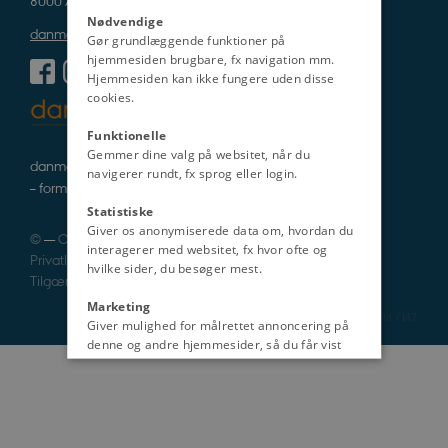
Nødvendige
danmarkshistorien@cas.au.dk
Gør grundlæggende funktioner på
hjemmesiden brugbare, fx navigation mm.
Hjemmesiden kan ikke fungere uden disse
cookies.
Funktionelle
Gemmer dine valg på websitet, når du
danmarkshistorie i tekst, lyd og billede
navigerer rundt, fx sprog eller login.
– formidlet af fagfolk
Statistiske
Giver os anonymiserede data om, hvordan du
©
—
Cookies
interagerer med websitet, fx hvor ofte og
Privatlivspolitik
hvilke sider, du besøger mest.
Tilgængelighedserklæring
Marketing
2308 / i47
Giver mulighed for målrettet annoncering på
denne og andre hjemmesider, så du får vist
det indhold, der er mest relevant for dig.
Uklassificeret