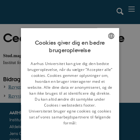
Cecilie Sophie Grothe
Cookies giver dig en bedre
brugeroplevelse
ENGLISH
Stud.mag.
Institut for Kultur og Samfund, Aarhus Universitet
DANISH
Aarhus Universitet kan give dig den bedste
brugeroplevelse, når du vælger ”Accepter alle”
cookies. Cookies gemmer oplysninger om,
Bidrag til danmarkshistorien.dk:
hvordan en bruger interagerer med et
Revyen på Frederiksberg Morskabsteater, 1885-1894
website. Alle dine data er anonymiseret, og de
kan ikke bruges til at identificere dig direkte.
Revyvisen ’Vi hvisker!’ fra Sommerrevyen i 1885
Du kan altid ændre dit samtykke under
Cookies i webstedets footer.
Universitetet bruger egne cookies og cookies
AARHUS UNIVERSITET
sat af vores samarbejdspartnere til følgende
Institut for Kultur og Samfund
formål:
Afdeling for Historie og Klassiske Studier
Jens Chr. Skous Vej 5
8000 Aarhus C