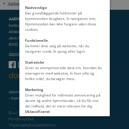
Aarhus Domkirke - del 5 - skolen
Nødvendige
Gør grundlæggende funktioner på
hjemmesiden brugbare, fx navigation mm.
AARHUS UNIVERSITET
Hjemmesiden kan ikke fungere uden disse
Institut for Kultur og Samfund
cookies.
Afdeling for Historie og Klassiske Studier
Jens Chr. Skous Vej 5
Funktionelle
8000 Aarhus C
Gemmer dine valg på websitet, når du
navigerer rundt, fx sprog eller login.
danmarkshistorien@cas.au.dk
Statistiske
Giver os anonymiserede data om, hvordan du
interagerer med websitet, fx hvor ofte og
hvilke sider, du besøger mest.
Marketing
danmarkshistorie i tekst, lyd og billede
Giver mulighed for målrettet annoncering på
– formidlet af fagfolk
denne og andre hjemmesider, så du får vist
det indhold, der er mest relevant for dig.
Uklassificeret
©
—
Cookies
Privatlivspolitik
Tilgængelighedserklæring