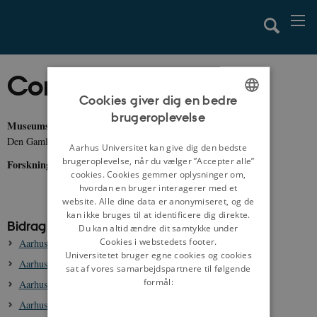
Connie Jantzen
Cookies giver dig en bedre
brugeroplevelse
ENGLISH
Museumsinspektør, cand.mag.
Den Gamle By
DANISH
Aarhus Universitet kan give dig den bedste
brugeroplevelse, når du vælger ”Accepter alle”
Forskningsområder:
Aarhus' historie fra vikingetid og frem
cookies. Cookies gemmer oplysninger om,
hvordan en bruger interagerer med et
website. Alle dine data er anonymiseret, og de
kan ikke bruges til at identificere dig direkte.
Bidrag til danmarkshistorien.dk:
Du kan altid ændre dit samtykke under
Cookies i webstedets footer.
Aarhus Domkirke - del 1 - kirken
Universitetet bruger egne cookies og cookies
Aarhus Domkirke - del 2 - koret
sat af vores samarbejdspartnere til følgende
formål:
Aarhus Domkirke - del 3 - kannikehuse
Aarhus Domkirke - del 4 - bispegård