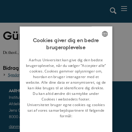
Günter Weitling
Cookies giver dig en bedre
brugeroplevelse
ENGLISH
Dr.theol., pastor emeritus.
DANISH
Aarhus Universitet kan give dig den bedste
brugeroplevelse, når du vælger ”Accepter alle”
Bidrag til danmarkshistorien.dk:
cookies. Cookies gemmer oplysninger om,
Sønderjyllands kirkehistorie, ca. 800-1953
hvordan en bruger interagerer med et
website. Alle dine data er anonymiseret, og de
kan ikke bruges til at identificere dig direkte.
AARHUS UNIVERSITET
Du kan altid ændre dit samtykke under
Institut for Kultur og Samfund
Cookies i webstedets footer.
Afdeling for Historie og Klassiske Studier
Universitetet bruger egne cookies og cookies
Jens Chr. Skous Vej 5
sat af vores samarbejdspartnere til følgende
formål:
8000 Aarhus C
danmarkshistorien@cas.au.dk