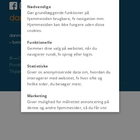
Nødvendige
Gør grundlæggende funktioner på
hjemmesiden brugbare, fx navigation mm.
Hjemmesiden kan ikke fungere uden disse
cookies.
danmarkshistorie i tekst, lyd og billede
– formidlet af fagfolk
Funktionelle
Gemmer dine valg på websitet, når du
navigerer rundt, fx sprog eller login.
©
—
Cookies
Privatlivspolitik
Statistiske
Tilgængelighedserklæring
Giver os anonymiserede data om, hvordan du
interagerer med websitet, fx hvor ofte og
2211 / i47
hvilke sider, du besøger mest.
Marketing
Giver mulighed for målrettet annoncering på
denne og andre hjemmesider, så du får vist
det indhold, der er mest relevant for dig.
Uklassificeret