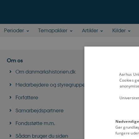
Perioder
Temapakker
Artikler
Kilder
Helle
Om os
Om danmarkshistorien.dk
Aarhus Uni
Professor, ph.d.
Cookies ge
Det Juridiske Fa
Medarbejdere og styregruppe
anonymiser
Forskningsomr
Forfattere
Universite
kulturhistorie
Læs mere om He
Samarbejdspartnere
Nødvendige
Fondsstøtte m.m.
Gør grundlæ
fungere uden
Sådan bruger du siden