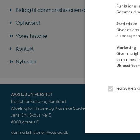
Funktionell
Bidrag til danmarkshistorien.dk
Gemmer dine v
Ophavsret
Statistiske
Giver os ano
Vores historie
du besøger 
Marketing
Kontakt
Giver muligh
der er mest r
Nyheder
Uklassificer
NØDVENDI
AARHUS UNIVERSITET
Institut for Kultur og Samfund
Afdeling for Historie og Klassiske Studier
Jens Chr. Skous Vej 5
8000 Aarhus C
danmarkshistorien@cas.au.dk