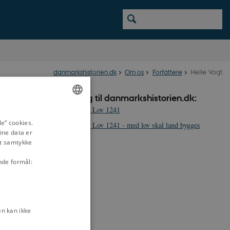
danmarkshistorien.dk
Om os
Forfattere
Helle Vogt
Bidrag til danmarkshistorien.dk:
Jyske Lov 1241
ENGLISH
e” cookies.
Jyske Lov 1241 - med lov skal land bygges
ine data er
DANISH
it samtykke
, rettens
nde formål:
n kan ikke