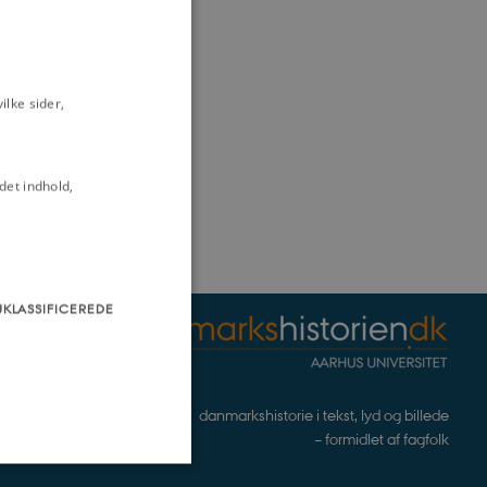
lke sider,
det indhold,
UKLASSIFICEREDE
danmarkshistorie i tekst, lyd og billede
– formidlet af fagfolk