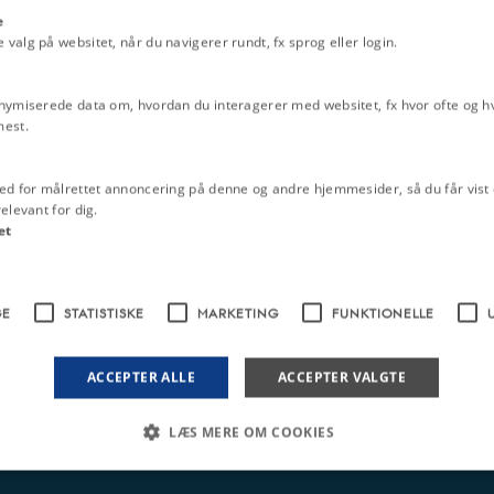
e
alg på websitet, når du navigerer rundt, fx sprog eller login.
nymiserede data om, hvordan du interagerer med websitet, fx hvor ofte og hvi
mest.
ed for målrettet annoncering på denne og andre hjemmesider, så du får vist 
elevant for dig.
et
GE
STATISTISKE
MARKETING
FUNKTIONELLE
ACCEPTER ALLE
ACCEPTER VALGTE
LÆS MERE OM COOKIES