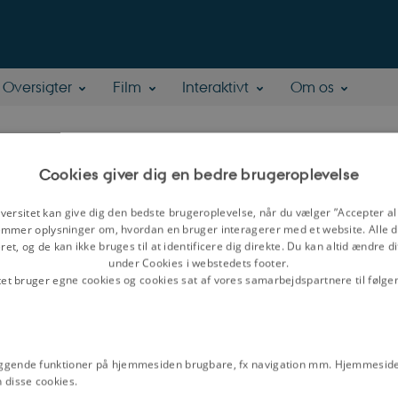
Oversigter
Film
Interaktivt
Om os
 Vogt
Cookies giver dig en bedre brugeroplevelse
versitet kan give dig den bedste brugeroplevelse, når du vælger ”Accepter all
mmer oplysninger om, hvordan en bruger interagerer med et website. Alle d
kultet/Centre for Privacy Studies, Københavns Universitet
et, og de kan ikke bruges til at identificere dig direkte. Du kan altid ændre d
under Cookies i webstedets footer.
åder:
Strafferet, slægt og arv, ret og religion, middelalder og tidlig moderne tid
tet bruger egne cookies og cookies sat af vores samarbejdspartnere til følge
lle Vogt
ggende funktioner på hjemmesiden brugbare, fx navigation mm. Hjemmeside
 disse cookies.