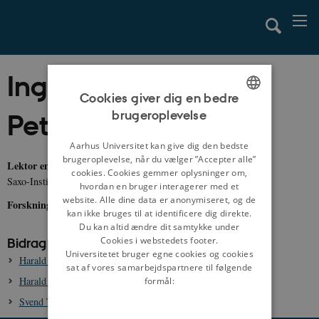
Inge Skovgaard-
Cookies giver dig en bedre
brugeroplevelse
Petersen
ENGLISH
DANISH
Aarhus Universitet kan give dig den bedste
brugeroplevelse, når du vælger ”Accepter alle”
Lektor emerita, dr.phil.
cookies. Cookies gemmer oplysninger om,
Saxo-Instituttet, Københavns Universitet
hvordan en bruger interagerer med et
website. Alle dine data er anonymiseret, og de
Forskningsområder:
Middelalder, Saxo, vikingetid
kan ikke bruges til at identificere dig direkte.
Du kan altid ændre dit samtykke under
Cookies i webstedets footer.
Bidrag til danmarkshistorien.dk:
Universitetet bruger egne cookies og cookies
Harald Blåtand, ca. 958-987
sat af vores samarbejdspartnere til følgende
Harald Svendsen, -1018
formål:
Svend Tveskæg, ca. 987-1014