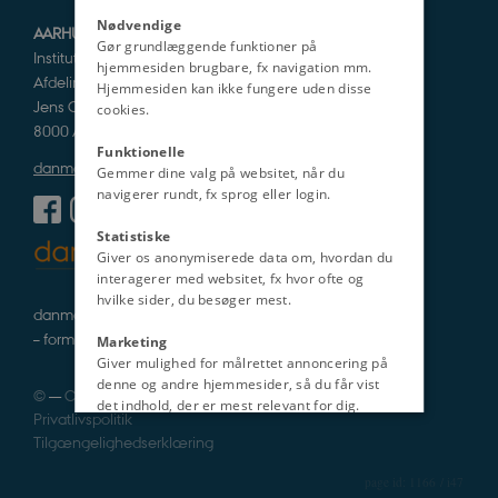
Nødvendige
AARHUS UNIVERSITET
Gør grundlæggende funktioner på
Institut for Kultur og Samfund
hjemmesiden brugbare, fx navigation mm.
Afdeling for Historie og Klassiske Studier
Hjemmesiden kan ikke fungere uden disse
Jens Chr. Skous Vej 5
cookies.
8000 Aarhus C
Funktionelle
danmarkshistorien@cas.au.dk
Gemmer dine valg på websitet, når du
navigerer rundt, fx sprog eller login.
Statistiske
Giver os anonymiserede data om, hvordan du
interagerer med websitet, fx hvor ofte og
hvilke sider, du besøger mest.
danmarkshistorie i tekst, lyd og billede
– formidlet af fagfolk
Marketing
Giver mulighed for målrettet annoncering på
denne og andre hjemmesider, så du får vist
©
—
Cookies
det indhold, der er mest relevant for dig.
Privatlivspolitik
Uklassificeret
Tilgængelighedserklæring
1166 / i47