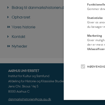
Funktionell
Bidrag til danmarkshistorien.dk
Gemmer dine v
Ophavsret
Statistiske
Giver os ano
Vores historie
du besøger 
Marketing
Kontakt
Giver muligh
der er mest r
Nyheder
Uklassificer
NØDVENDI
AARHUS UNIVERSITET
Institut for Kultur og Samfund
Afdeling for Historie og Klassiske Studier
Jens Chr. Skous Vej 5
8000 Aarhus C
danmarkshistorien@cas.au.dk