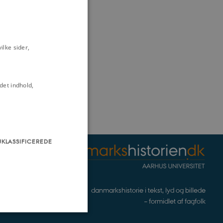
lke sider,
det indhold,
UKLASSIFICEREDE
danmarkshistorie i tekst, lyd og billede
– formidlet af fagfolk