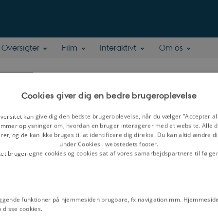
Oversigter
Film
Interaktivt
Om os
s Langeland Pedersen
Cookies giver dig en bedre brugeroplevelse
versitet kan give dig den bedste brugeroplevelse, når du vælger ”Accepter all
t, ph.d.
mmer oplysninger om, hvordan en bruger interagerer med et website. Alle d
eter
et, og de kan ikke bruges til at identificere dig direkte. Du kan altid ændre d
under Cookies i webstedets footer.
åder
: Europæisk samtid, europæisk integration
tet bruger egne cookies og cookies sat af vores samarbejdspartnere til følge
ggende funktioner på hjemmesiden brugbare, fx navigation mm. Hjemmeside
 disse cookies.