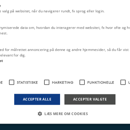
e
alg på websitet, når du navigerer rundt, fx sprog eller login.
nymiserede data om, hvordan du interagerer med websitet, fx hvor ofte og hvi
mest.
ed for målrettet annoncering på denne og andre hjemmesider, så du får vist 
elevant for dig.
et
GE
STATISTISKE
MARKETING
FUNKTIONELLE
ACCEPTER ALLE
ACCEPTER VALGTE
LÆS MERE OM COOKIES