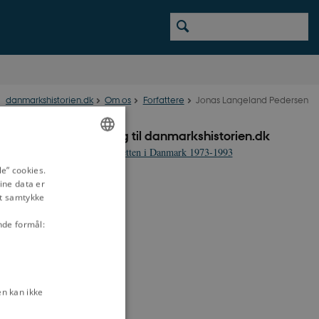
danmarkshistorien.dk
Om os
Forfattere
Jonas Langeland Pedersen
Bidrag til danmarkshistorien.dk
EF-retten i Danmark 1973-1993
ENGLISH
e” cookies.
ine data er
DANISH
it samtykke
nde formål:
n kan ikke