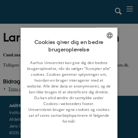
Lars Vognsen Jensen
Cookies giver dig en bedre
brugeroplevelse
ENGLISH
Cand.mag.
(historie og russisk).
DANISH
Aarhus Universitet kan give dig den bedste
Tidligere projektmedarbejder og projektleder ved danmarkshistorien.dk.
brugeroplevelse, når du vælger ”Accepter alle”
cookies. Cookies gemmer oplysninger om,
hvordan en bruger interagerer med et
Bidrag til danmarkshistorien.dk:
website. Alle dine data er anonymiseret, og de
Tema om Magtens Segl, 1458
kan ikke bruges til at identificere dig direkte.
Du kan altid ændre dit samtykke under
Cookies i webstedets footer.
AARHUS UNIVERSITET
Universitetet bruger egne cookies og cookies
Institut for Kultur og Samfund
sat af vores samarbejdspartnere til følgende
Afdeling for Historie og Klassiske Studier
formål:
Jens Chr. Skous Vej 5
8000 Aarhus C