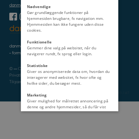
danmarkshistorien@cas.au.dk
Nødvendige
Gør grundlæggende funktioner på
hjemmesiden brugbare, fx navigation mm.
Hjemmesiden kan ikke fungere uden disse
cookies.
Funktionelle
danmarkshistorie i tekst, lyd og billede
Gemmer dine valg på websitet, når du
– formidlet af fagfolk
navigerer rundt, fx sprog eller login.
Statistiske
©
—
Cookies
Giver os anonymiserede data om, hvordan du
Privatlivspolitik
interagerer med websitet, fx hvor ofte og
Tilgængelighedserklæring
hvilke sider, du besøger mest.
1193 / i47
Marketing
Giver mulighed for målrettet annoncering på
denne og andre hjemmesider, så du får vist
det indhold, der er mest relevant for dig.
Uklassificeret