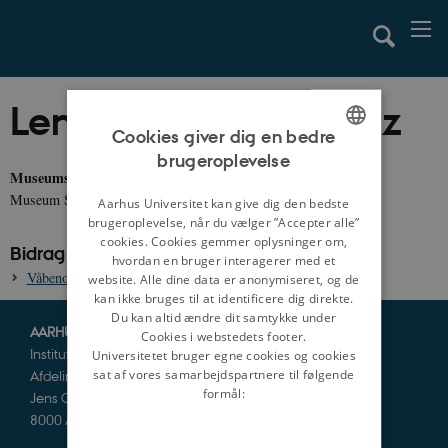
Lene Heidemann Lutz
Cookies giver dig en bedre
brugeroplevelse
ENGLISH
Museumsinspektør, ph.d.
Museum Sønderjylland - Arkæologi Haderslev
DANISH
Aarhus Universitet kan give dig den bedste
brugeroplevelse, når du vælger ”Accepter alle”
cookies. Cookies gemmer oplysninger om,
Bidrag til danmarkshistorien.dk
hvordan en bruger interagerer med et
Våbenofringen i Hjortspring Mose, ca. år 350 f.v.t.
website. Alle dine data er anonymiseret, og de
kan ikke bruges til at identificere dig direkte.
Du kan altid ændre dit samtykke under
AARHUS UNIVERSITET
Cookies i webstedets footer.
Institut for Kultur og Samfund
Universitetet bruger egne cookies og cookies
Afdeling for Historie og Klassiske Studier
sat af vores samarbejdspartnere til følgende
formål:
Jens Chr. Skous Vej 5
8000 Aarhus C