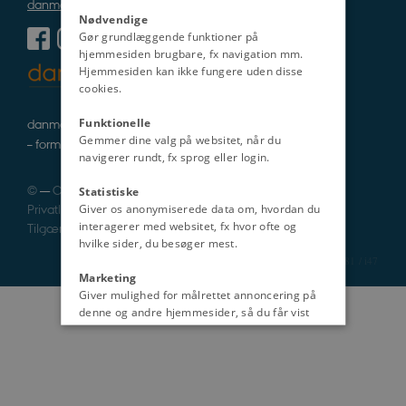
danmarkshistorien@cas.au.dk
Nødvendige
Gør grundlæggende funktioner på
hjemmesiden brugbare, fx navigation mm.
Hjemmesiden kan ikke fungere uden disse
cookies.
danmarkshistorie i tekst, lyd og billede
Funktionelle
Gemmer dine valg på websitet, når du
– formidlet af fagfolk
navigerer rundt, fx sprog eller login.
©
—
Cookies
Statistiske
Privatlivspolitik
Giver os anonymiserede data om, hvordan du
interagerer med websitet, fx hvor ofte og
Tilgængelighedserklæring
hvilke sider, du besøger mest.
2181 / i47
Marketing
Giver mulighed for målrettet annoncering på
denne og andre hjemmesider, så du får vist
det indhold, der er mest relevant for dig.
Uklassificeret