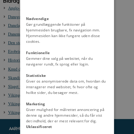
Bidrag til danmarkshistorien.dk:
Anglo-skandinavisk kultur
Danegæld - vikingernes opkrævninger af tribut
Nødvendige
Gør grundlæggende funktioner på
Danelagen
hjemmesiden brugbare, fx navigation mm.
Danemordet 13. november 1002
Hjemmesiden kan ikke fungere uden disse
cookies.
Den store hær 865-878
Erobringstogter til England 991-1016
Funktionelle
Gemmer dine valg på websitet, når du
Historisk maleri - Midvinterblot
navigerer rundt, fx sprog eller login.
Knud den Store, ca. 995-1035
Statistiske
Skandinaviske bosættelser i England
Giver os anonymiserede data om, hvordan du
Slaget ved Stamford Bridge i 1066
interagerer med websitet, fx hvor ofte og
hvilke sider, du besøger mest.
Vikingerne i England, 793-1066
Vikingetidens York
Marketing
Giver mulighed for målrettet annoncering på
Vikingetogter i England 793-896
denne og andre hjemmesider, så du får vist
det indhold, der er mest relevant for dig.
Uklassificeret
AARHUS UNIVERSITET