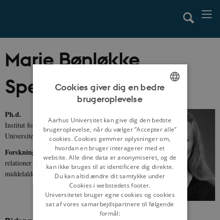
Marie Bønløkke
Spejlborg
Cookies giver dig en bedre
brugeroplevelse
ENGLISH
Ph.d.
DANISH
Aarhus Universitet kan give dig den bedste
Institut for Kultur og Samfund, Aarhus
brugeroplevelse, når du vælger ”Accepter alle”
Universitet
cookies. Cookies gemmer oplysninger om,
hvordan en bruger interagerer med et
Forskningsområder:
Dansk-engelske
website. Alle dine data er anonymiseret, og de
relationer i vikingetiden og den tidlige
kan ikke bruges til at identificere dig direkte.
middelalder
Du kan altid ændre dit samtykke under
Cookies i webstedets footer.
Universitetet bruger egne cookies og cookies
sat af vores samarbejdspartnere til følgende
formål: