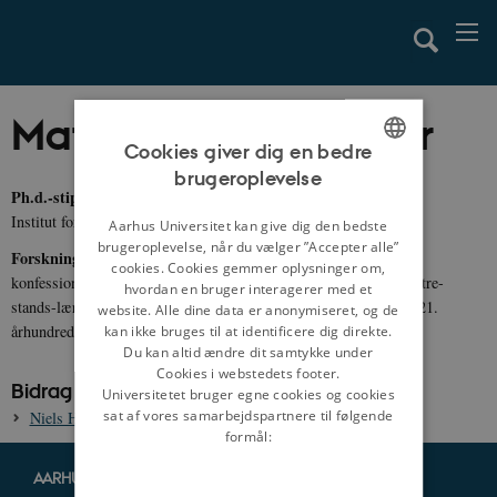
Mattias Skat Sommer
Cookies giver dig en bedre
brugeroplevelse
ENGLISH
Ph.d.-stipendiat, cand.theol.
Institut for Kultur og Samfund, Aarhus Universitet
DANISH
Aarhus Universitet kan give dig den bedste
brugeroplevelse, når du vælger ”Accepter alle”
Forskningsområder:
Teologi og religion, reformation,
cookies. Cookies gemmer oplysninger om,
konfessionalisering og luthersk konfessionskultur, den lutherske tre-
hvordan en bruger interagerer med et
stands-lære, Niels Hemmingsen, reformationsreception i 20. og 21.
website. Alle dine data er anonymiseret, og de
århundrede
kan ikke bruges til at identificere dig direkte.
Du kan altid ændre dit samtykke under
Cookies i webstedets footer.
Bidrag til danmarkshistorien.dk
Universitetet bruger egne cookies og cookies
sat af vores samarbejdspartnere til følgende
Niels Hemmingsen, 1513-1600
formål:
AARHUS UNIVERSITET