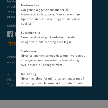
Institut for Kultur og Samfund
Nødvendige
Afdeling for Historie og Klassiske Studier
Gør grundlæggende funktioner på
Jens Chr. Skous Vej 5
hjemmesiden brugbare, fx navigation mm.
8000 Aarhus C
Hjemmesiden kan ikke fungere uden disse
cookies.
danmarkshistorien@cas.au.dk
Funktionelle
Gemmer dine valg på websitet, når du
navigerer rundt, fx sprog eller login.
Statistiske
Giver os anonymiserede data om, hvordan du
danmarkshistorie i tekst, lyd og billede
interagerer med websitet, fx hvor ofte og
– formidlet af fagfolk
hvilke sider, du besøger mest.
Marketing
©
—
Cookies
Giver mulighed for målrettet annoncering på
Privatlivspolitik
denne og andre hjemmesider, så du får vist
Tilgængelighedserklæring
det indhold, der er mest relevant for dig.
Uklassificeret
2165 / i47