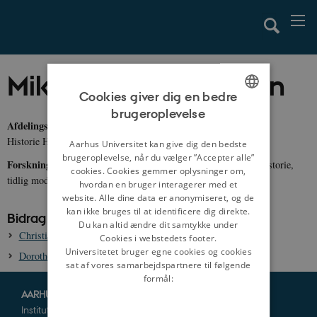
Mikkel Leth Jespersen
Cookies giver dig en bedre
brugeroplevelse
ENGLISH
Afdelingsleder, ph.d.
Historie Haderslev
DANISH
Aarhus Universitet kan give dig den bedste
brugeroplevelse, når du vælger ”Accepter alle”
Forskningsområder:
Sønderjyllands historie, fyrste- og adelshistorie,
cookies. Cookies gemmer oplysninger om,
tidlig moderne historie, søfartshistorie, byhistorie
hvordan en bruger interagerer med et
website. Alle dine data er anonymiseret, og de
kan ikke bruges til at identificere dig direkte.
Bidrag til danmarkshistorien
Du kan altid ændre dit samtykke under
Christine af Sachsen, 1461-1521
Cookies i webstedets footer.
Universitetet bruger egne cookies og cookies
Dorothea af Brandenburg, ca. 1430-1495
sat af vores samarbejdspartnere til følgende
formål:
AARHUS UNIVERSITET
Institut for Kultur og Samfund