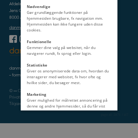
Afdeling for Historie og Klassiske Studier
Nødvendige
Jens Chr. Skous Vej 5
Gør grundlæggende funktioner på
8000 Aarhus C
hjemmesiden brugbare, fx navigation mm.
Hjemmesiden kan ikke fungere uden disse
danmarkshistorien@cas.au.dk
cookies.
Funktionelle
Gemmer dine valg på websitet, når du
navigerer rundt, fx sprog eller login.
Statistiske
danmarkshistorie i tekst, lyd og billede
Giver os anonymiserede data om, hvordan du
– formidlet af fagfolk
interagerer med websitet, fx hvor ofte og
hvilke sider, du besøger mest.
©
—
Cookies
Marketing
Privatlivspolitik
Giver mulighed for målrettet annoncering på
Tilgængelighedserklæring
denne og andre hjemmesider, så du får vist
det indhold, der er mest relevant for dig.
2871 / i47
Uklassificeret