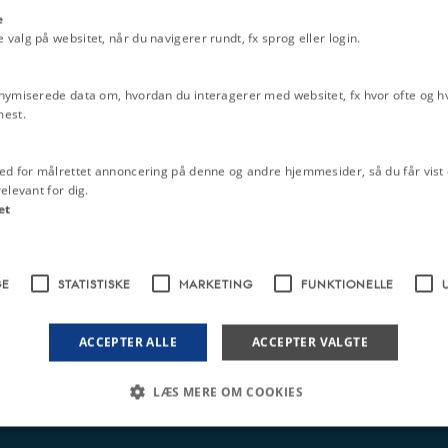
e
alg på websitet, når du navigerer rundt, fx sprog eller login.
nymiserede data om, hvordan du interagerer med websitet, fx hvor ofte og hvi
mest.
ed for målrettet annoncering på denne og andre hjemmesider, så du får vist 
elevant for dig.
et
GE
STATISTISKE
MARKETING
FUNKTIONELLE
ACCEPTER ALLE
ACCEPTER VALGTE
LÆS MERE OM COOKIES