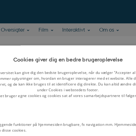
Oversigter
Film
Interaktivt
Om os
 Brügger
Cookies giver dig en bedre brugeroplevelse
versitet kan give dig den bedste brugeroplevelse, når du vælger ”Accepter all
r
mmer oplysninger om, hvordan en bruger interagerer med et website. Alle d
Institut for Kultur og Kommunikation, Aarhus Universitet
et, og de kan ikke bruges til at identificere dig direkte. Du kan altid ændre d
under Cookies i webstedets footer.
åder:
Internettets kommunikations- og mediehistorie, herunder bl.a.
tet bruger egne cookies og cookies sat af vores samarbejdspartnere til følge
vering af internettet og af netsteder
els Brügger
ggende funktioner på hjemmesiden brugbare, fx navigation mm. Hjemmeside
 disse cookies.