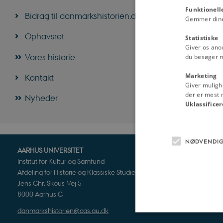
Funktionell
Bidrag til danmarkshistorien.dk
Gemmer dine v
Ophavsret
Statistiske
Giver os ano
Vores historie
du besøger 
Marketing
Kontakt
Giver muligh
der er mest r
Nyheder
Uklassificer
NØDVENDI
AARHUS UNIVERSITET
Institut for Kultur og Samfund
Afdeling for Historie og Klassiske Studier
Jens Chr. Skous Vej 5
8000 Aarhus C
danmarkshistorien@cas.au.dk