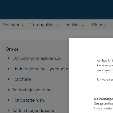
Perioder
Temapakker
Artikler
Kilder
Niels
Om os
Om danmarkshistorien.dk
Aarhus Uni
Ph.d., professo
Cookies ge
Medievidenskab, 
Medarbejdere og styregruppe
anonymiser
Forskningsomr
Forfattere
Universite
spørgsmål om arki
Læs mere om Ni
Samarbejdspartnere
Nødvendige
Fondsstøtte m.m.
Gør grundlæ
fungere uden
Sådan bruger du siden