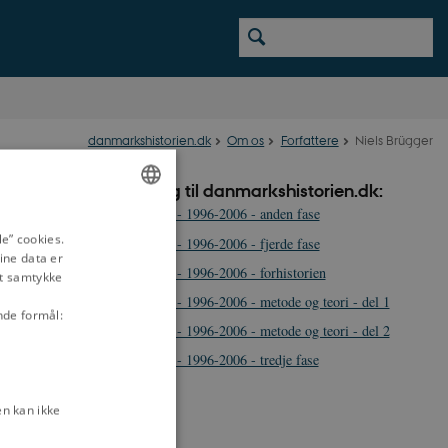
danmarkshistorien.dk
Om os
Forfattere
Niels Brügger
Bidrag til danmarkshistorien.dk:
dr.dk - 1996-2006 - anden fase
ENGLISH
e” cookies.
dr.dk - 1996-2006 - fjerde fase
ine data er
DANISH
dr.dk - 1996-2006 - forhistorien
it samtykke
dr.dk - 1996-2006 - metode og teori - del 1
nde formål:
dr.dk - 1996-2006 - metode og teori - del 2
dr.dk - 1996-2006 - tredje fase
n kan ikke