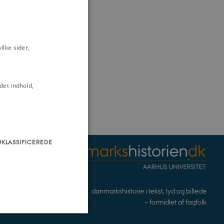
lke sider,
det indhold,
UKLASSIFICEREDE
danmarkshistorie i tekst, lyd og billede
– formidlet af fagfolk