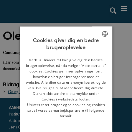
Ole Friis Thellufsen
Cookies giver dig en bedre
brugeroplevelse
ENGLISH
Cand.mag., historie
DANISH
Aarhus Universitet kan give dig den bedste
(Har som studerende i 2011 bidraget med én artikel til
brugeroplevelse, når du vælger ”Accepter alle”
danmarkshistorien.dk)
cookies. Cookies gemmer oplysninger om,
hvordan en bruger interagerer med et
website. Alle dine data er anonymiseret, og de
Bidrag til danmarkshistorien.dk:
kan ikke bruges til at identificere dig direkte.
Georg Brandes, 1842-1927
Du kan altid ændre dit samtykke under
Cookies i webstedets footer.
Universitetet bruger egne cookies og cookies
AARHUS UNIVERSITET
sat af vores samarbejdspartnere til følgende
Institut for Kultur og Samfund
formål:
Afdeling for Historie og Klassiske Studier
Jens Chr. Skous Vej 5