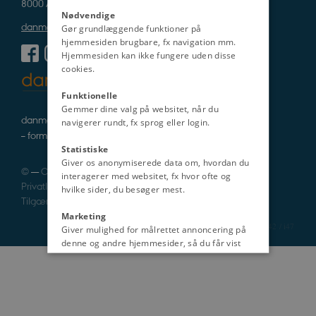
8000 Aarhus C
Nødvendige
danmarkshistorien@cas.au.dk
Gør grundlæggende funktioner på
hjemmesiden brugbare, fx navigation mm.
Hjemmesiden kan ikke fungere uden disse
cookies.
Funktionelle
Gemmer dine valg på websitet, når du
danmarkshistorie i tekst, lyd og billede
navigerer rundt, fx sprog eller login.
– formidlet af fagfolk
Statistiske
Giver os anonymiserede data om, hvordan du
©
—
Cookies
interagerer med websitet, fx hvor ofte og
Privatlivspolitik
hvilke sider, du besøger mest.
Tilgængelighedserklæring
Marketing
1242 / i47
Giver mulighed for målrettet annoncering på
denne og andre hjemmesider, så du får vist
det indhold, der er mest relevant for dig.
Uklassificeret