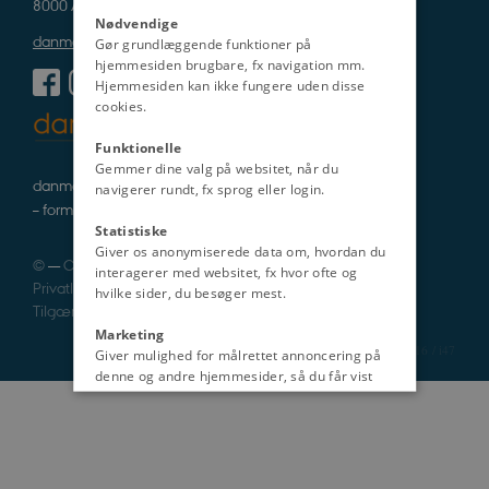
8000 Aarhus C
Nødvendige
danmarkshistorien@cas.au.dk
Gør grundlæggende funktioner på
hjemmesiden brugbare, fx navigation mm.
Hjemmesiden kan ikke fungere uden disse
cookies.
Funktionelle
Gemmer dine valg på websitet, når du
danmarkshistorie i tekst, lyd og billede
navigerer rundt, fx sprog eller login.
– formidlet af fagfolk
Statistiske
Giver os anonymiserede data om, hvordan du
©
—
Cookies
interagerer med websitet, fx hvor ofte og
Privatlivspolitik
hvilke sider, du besøger mest.
Tilgængelighedserklæring
Marketing
2316 / i47
Giver mulighed for målrettet annoncering på
denne og andre hjemmesider, så du får vist
det indhold, der er mest relevant for dig.
Uklassificeret