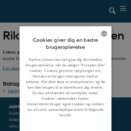
Rikke Steenholt Olesen
Cookies giver dig en bedre
brugeroplevelse
ENGLISH
Lektor, ph.d.
Institut for Nordiske Studier og Sprogvidenskab, Københavns Universitet
DANISH
Aarhus Universitet kan give dig den bedste
brugeroplevelse, når du vælger ”Accepter alle”
Læs mere om Rikke Steenholt Olesen
cookies. Cookies gemmer oplysninger om,
hvordan en bruger interagerer med et
website. Alle dine data er anonymiseret, og de
Bidrag til danmarkshistorien.dk:
kan ikke bruges til at identificere dig direkte.
Jakob Røds røgelseskar, ca. 1250
Du kan altid ændre dit samtykke under
Cookies i webstedets footer.
Universitetet bruger egne cookies og cookies
AARHUS UNIVERSITET
sat af vores samarbejdspartnere til følgende
Institut for Kultur og Samfund
formål:
Afdeling for Historie og Klassiske Studier
Jens Chr. Skous Vej 5