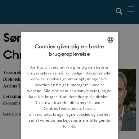
Søren Bitsch
Cookies giver dig en bedre
Christensen
brugeroplevelse
ENGLISH
DANISH
Aarhus Universitet kan give dig den bedste
Vicedirektør, Kulturarv, Det Kgl.
brugeroplevelse, når du vælger ”Accepter alle”
Bibliotek
,
ph.d. og adjungeret lektor ved
cookies. Cookies gemmer oplysninger om,
hvordan en bruger interagerer med et
Aarhus Universitet
website. Alle dine data er anonymiseret, og de
Forskningsområder:
Byhistorie, land og by,
kan ikke bruges til at identificere dig direkte.
økonomisk historie
Du kan altid ændre dit samtykke under
Cookies i webstedets footer.
Læs mere om Søren Bitsch Christensen
Universitetet bruger egne cookies og cookies
sat af vores samarbejdspartnere til følgende
formål: