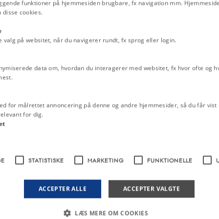
ggende funktioner på hjemmesiden brugbare, fx navigation mm. Hjemmeside
 disse cookies.
e
alg på websitet, når du navigerer rundt, fx sprog eller login.
nymiserede data om, hvordan du interagerer med websitet, fx hvor ofte og hvi
mest.
ed for målrettet annoncering på denne og andre hjemmesider, så du får vist 
elevant for dig.
et
GE
STATISTISKE
MARKETING
FUNKTIONELLE
ACCEPTER ALLE
ACCEPTER VALGTE
LÆS MERE OM COOKIES