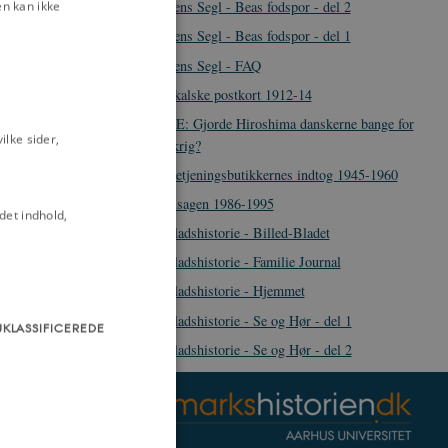
n kan ikke
Magtens Segl - Beas fodspor - del 2
Magtens Segl - Beas fodspor - del 1
Magtens Segl - FAQ
Musikalske postkort 1912-14
MYTE: Gjorde Hiroshima danskerne bange for
lke sider,
atomkrig?
Selvbetjeningsbutikkernes indtog 1945-1960
Tamilsagen 1986-1995
det indhold,
Ugebladshistorie - Billed-Bladet
Ugebladshistorie - Familie Journal
Ugebladshistorie - Hjemmet
Ugebladshistorie - Se og Hør - del 1
UKLASSIFICEREDE
Ugebladshistorie - Se og Hør - del 2