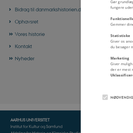
Gør grundlæ
fungere uden
Bidrag til danmarkshistorien.dk
Funktionell
Ophavsret
Gemmer dine v
Vores historie
Statistiske
Giver os ano
Kontakt
du besøger 
Nyheder
Marketing
Giver muligh
der er mest r
Uklassificer
NØDVENDI
AARHUS UNIVERSITET
Institut for Kultur og Samfund
Afdeling for Historie og Klassiske Studier