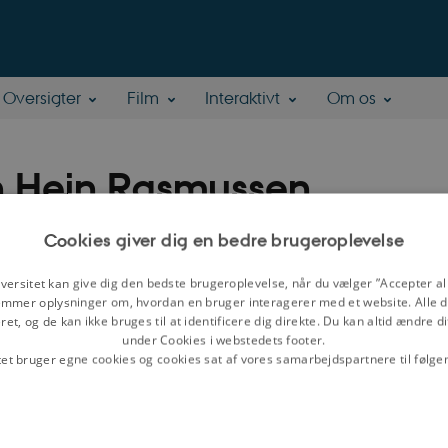
Oversigter
Film
Interaktivt
Om os
n Hein Rasmussen
Cookies giver dig en bedre brugeroplevelse
som lektor, ph.d.
tur og Samfund, Aarhus Universitet
versitet kan give dig den bedste brugeroplevelse, når du vælger ”Accepter all
åder:
Dansk og europæisk samtidshistorie, vestlig kulturhistorie,
mmer oplysninger om, hvordan en bruger interagerer med et website. Alle d
et, og de kan ikke bruges til at identificere dig direkte. Du kan altid ændre d
under Cookies i webstedets footer.
tet bruger egne cookies og cookies sat af vores samarbejdspartnere til følge