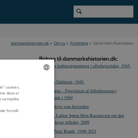
danmarkshistorien.dk
Om os
Forfattere
Søren Hein Rasmussen
Bidrag til danmarkshistorien.dk:
De nye kulturstrømninger i efterkrigstiden, 1945-
1965
Drude Dahlerup, 1945-
ENGLISH
e” cookies.
Fri porno - Frigivelsen af billedpornoen i
ine data er
DANISH
Danmark i 1969
it samtykke
Grundtvig som historiker
nde formål:
HØR: Lektor Søren Hein Rasmussen om den
kolde krigs billeder, 2009
Jens-Peter Bonde, 1948-2021