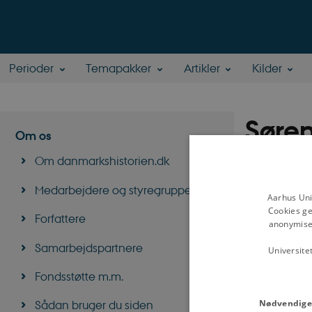
Perioder
Temapakker
Artikler
Kilder
Søre
Om os
Om danmarkshistorien.dk
Tidligere ansat 
Institut for Kul
Medarbejdere og styregruppe
Aarhus Uni
Forskningsomr
Cookies ge
Forfattere
den kolde krig
anonymiser
Samarbejdspartnere
Universite
Fondsstøtte m.m.
Nødvendige
Sådan bruger du siden