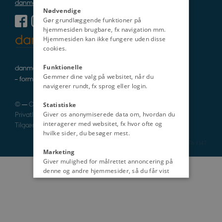
danmarkshistorien@cas.au.dk
Nødvendige
Gør grundlæggende funktioner på
hjemmesiden brugbare, fx navigation mm.
Hjemmesiden kan ikke fungere uden disse
cookies.
danmarkshistorie i tekst, lyd og billede
Funktionelle
Gemmer dine valg på websitet, når du
– formidlet af fagfolk
navigerer rundt, fx sprog eller login.
©
—
Cookies
Statistiske
Privatlivspolitik
Giver os anonymiserede data om, hvordan du
interagerer med websitet, fx hvor ofte og
Tilgængelighedserklæring
hvilke sider, du besøger mest.
1276 / i47
Marketing
Giver mulighed for målrettet annoncering på
denne og andre hjemmesider, så du får vist
det indhold, der er mest relevant for dig.
Uklassificeret