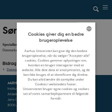
Søren Rich
Cookies giver dig en bedre
brugeroplevelse
ENGLISH
Specialkonsulent, cand.polit.
Danmarks Statistik
DANISH
Aarhus Universitet kan give dig den bedste
brugeroplevelse, når du vælger ”Accepter alle”
cookies. Cookies gemmer oplysninger om,
Bidrag til danmarkshistorien.dk:
hvordan en bruger interagerer med et
Danmarks udlandsgæld 1945-2010
website. Alle dine data er anonymiseret, og de
kan ikke bruges til at identificere dig direkte.
Du kan altid ændre dit samtykke under
AARHUS UNIVERSITET
Cookies i webstedets footer.
Institut for Kultur og Samfund
Universitetet bruger egne cookies og cookies
Afdeling for Historie og Klassiske Studier
sat af vores samarbejdspartnere til følgende
formål:
Jens Chr. Skous Vej 5
8000 Aarhus C