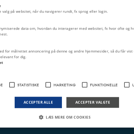
e
alg på websitet, når du navigerer rundt, fx sprog eller login.
nymiserede data om, hvordan du interagerer med websitet, fx hvor ofte og hvi
mest.
ed for målrettet annoncering på denne og andre hjemmesider, så du får vist 
elevant for dig.
et
GE
STATISTISKE
MARKETING
FUNKTIONELLE
ACCEPTER ALLE
ACCEPTER VALGTE
LÆS MERE OM COOKIES