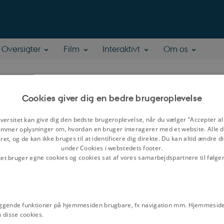
Oversigter
Film
Interaktivt
Om os
 Sick Svendsen
Cookies giver dig en bedre brugeroplevelse
versitet kan give dig den bedste brugeroplevelse, når du vælger ”Accepter all
mmer oplysninger om, hvordan en bruger interagerer med et website. Alle d
tur og Samfund, Aarhus Universitet
et, og de kan ikke bruges til at identificere dig direkte. Du kan altid ændre d
under Cookies i webstedets footer.
tet bruger egne cookies og cookies sat af vores samarbejdspartnere til følge
ggende funktioner på hjemmesiden brugbare, fx navigation mm. Hjemmeside
 disse cookies.