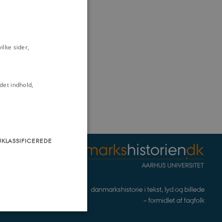
lke sider,
det indhold,
UKLASSIFICEREDE
danmarkshistorie i tekst, lyd og billede
– formidlet af fagfolk