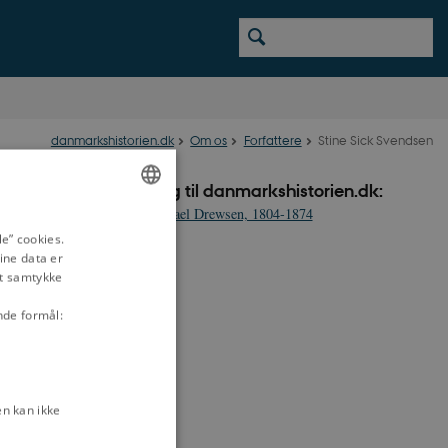
danmarkshistorien.dk
Om os
Forfattere
Stine Sick Svendsen
Bidrag til danmarkshistorien.dk:
Michael Drewsen, 1804-1874
ENGLISH
e” cookies.
ine data er
DANISH
it samtykke
nde formål:
n kan ikke