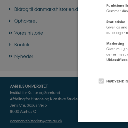
Funktionell
Bidrag til danmarkshistorien.dk
Gemmer dine v
Ophavsret
Statistiske
Giver os ano
Vores historie
du besøger 
Marketing
Kontakt
Giver muligh
der er mest r
Nyheder
Uklassificer
NØDVENDI
AARHUS UNIVERSITET
Institut for Kultur og Samfund
Afdeling for Historie og Klassiske Studier
Jens Chr. Skous Vej 5
8000 Aarhus C
danmarkshistorien@cas.au.dk